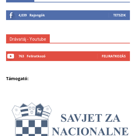
4,039
Rajongók
TETSZIK
Drávatáj - Youtube
763
Feliratkozó
FELIRATKOZÁS
Támogató: