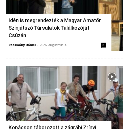
Idén is megrendezték a Magyar Amatőr
Színjátszó Társulatok Találkozóját
Csúzán
Racsmány Dániel
-
2026, augusztus 3.
0
Kopácson táborozott a zágrábi Zrínyi