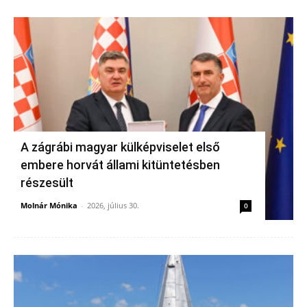
A zágrábi magyar külképviselet első
embere horvát állami kitüntetésben
részesült
Molnár Mónika
-
2026, július 30.
0