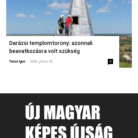
Darázsi templomtorony: azonnali
beavatkozásra volt szükség
Tatai Igor
-
2026, július 30.
0