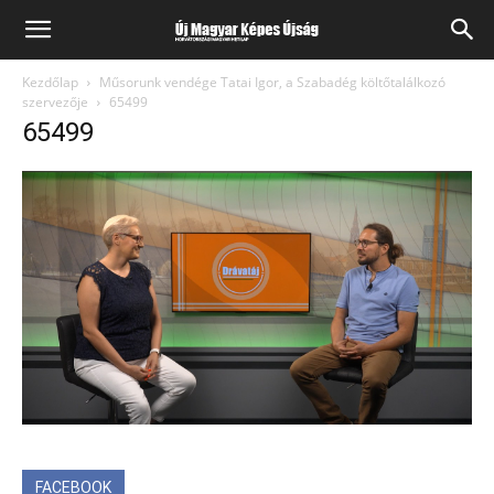
Kezdőlap
Műsorunk vendége Tatai Igor, a Szabadég költőtalálkozó
szervezője
65499
65499
FACEBOOK