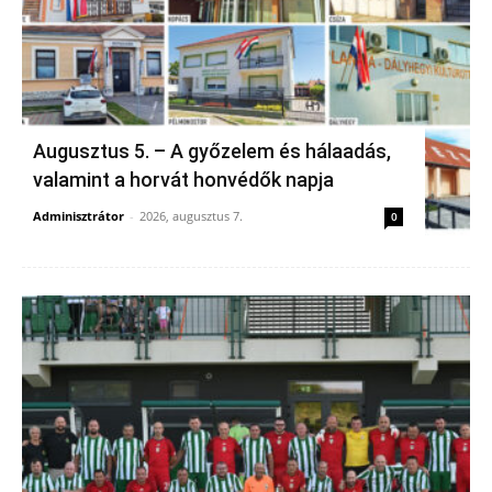
Augusztus 5. – A győzelem és hálaadás,
valamint a horvát honvédők napja
Adminisztrátor
-
2026, augusztus 7.
0