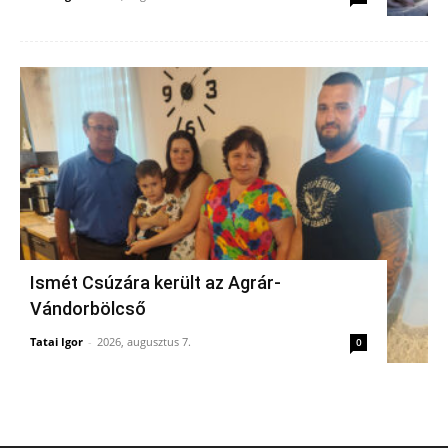
Ismét Csúzára került az Agrár-
Vándorbölcső
Tatai Igor
-
2026, augusztus 7.
0