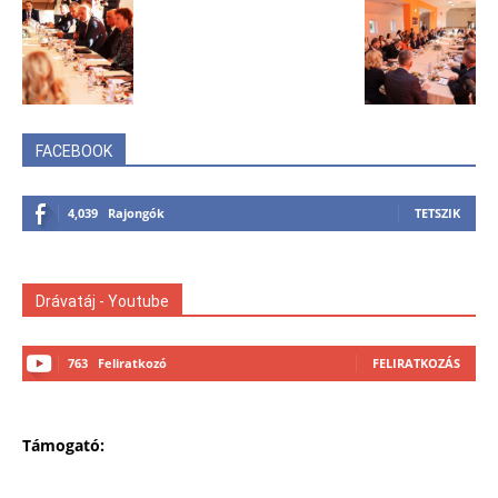
FACEBOOK
4,039
Rajongók
TETSZIK
Drávatáj - Youtube
763
Feliratkozó
FELIRATKOZÁS
Támogató: