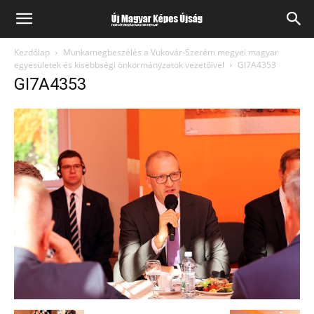
Kezdőlap
Munkamegbeszélés a Vukovár-Szerém megyei magyar
egyesületek és kisebbségi önkormányzatok vezetőivel
GI7A4353
GI7A4353