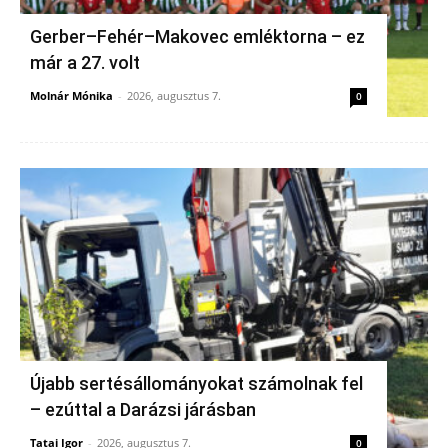
Gerber–Fehér–Makovec emléktorna – ez
már a 27. volt
Molnár Mónika
-
2026, augusztus 7.
0
Újabb sertésállományokat számolnak fel
– ezúttal a Darázsi járásban
Tatai Igor
-
2026, augusztus 7.
0