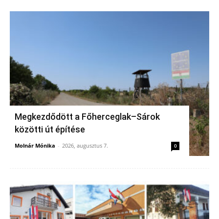
Megkezdődött a Főherceglak–Sárok
közötti út építése
Molnár Mónika
-
2026, augusztus 7.
0