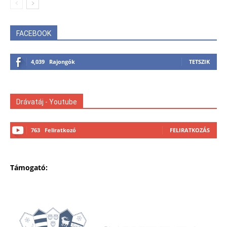
FACEBOOK
4,039
Rajongók
TETSZIK
Drávatáj - Youtube
763
Feliratkozó
FELIRATKOZÁS
Támogató: