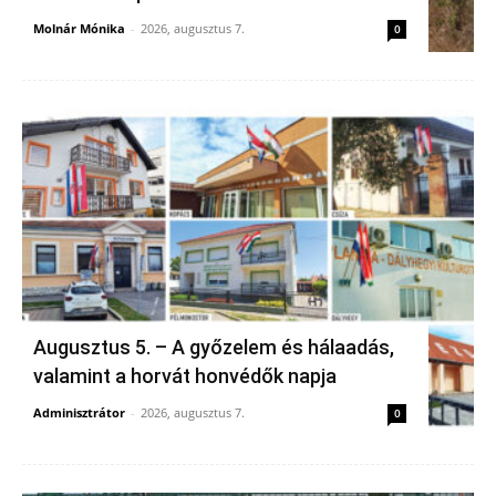
Molnár Mónika
-
2026, augusztus 7.
0
Augusztus 5. – A győzelem és hálaadás,
valamint a horvát honvédők napja
Adminisztrátor
-
2026, augusztus 7.
0