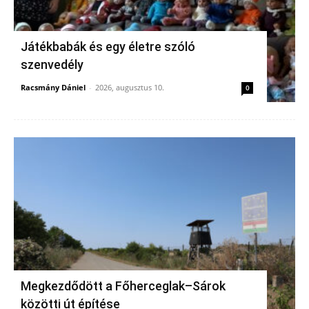
Játékbabák és egy életre szóló
szenvedély
Racsmány Dániel
-
2026, augusztus 10.
0
Megkezdődött a Főherceglak–Sárok
közötti út építése