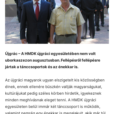
Újgrác – A HMDK újgráci egyesületében nem volt
uborkaszezon augusztusban. Fellépésről fellépésre
jártak a tánccsoportok és az énekkar is.
Az újgráci magyarok ugyan elszigetelt kis közösségben
élnek, ennek ellenére büszkén vallják magyarságukat,
kultúrájukat pedig széles körben hirdetik, igyekeznek
minden meghívásnak eleget tenni. A HMDK újgráci
egyesületen belül immár két tánccsoport is működik,
valamint nemrég egy énekkar is megalakult, akik már túl