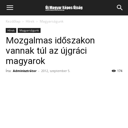
Kezdőlap
Hírek
Magyarságunk
Hírek
Magyarságunk
Mozgalmas időszakon
vannak túl az újgráci
magyarok
Írta:
Adminisztrátor
-
2012, szeptember 5.
174