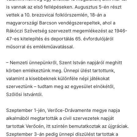
is vannak az első fellépéseken. Augusztus 5-én részt
vettek a 10. brezovicai folklórszemlén, 18-án a
magyarországi Barcson vendégszerepeltek, ahol a
Rákóczi Szövetség szervezett megemlékezést az 1946-
47-es kitelepítés és deportálás 65. évfordulójáról
műsorral és emlékműavatással.
– Nemzeti ünnepünkről, Szent István napjáról meghitt
körben emlékeztünk meg. Ünnepi ülést tartottunk,
valamint a kisebbeknek különféle népi játékokat
szerveztünk – tudtam meg az egyesület elnökétől,
Szőlősi Istvántól.
Szeptember 1-jén, Verőce-Drávamente megye napja
alkalmából megtartották a civil szervezetek napját
tartottak Verőcén, itt szintén bemutatkoztak az újgráciak.
Szeptember 3-án pedig ünnepi díszülést tartottak a