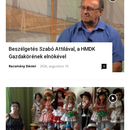
Beszélgetés Szabó Attilával, a HMDK
Gazdakörének elnökével
Racsmány Dániel
-
2026, augusztus 10.
0