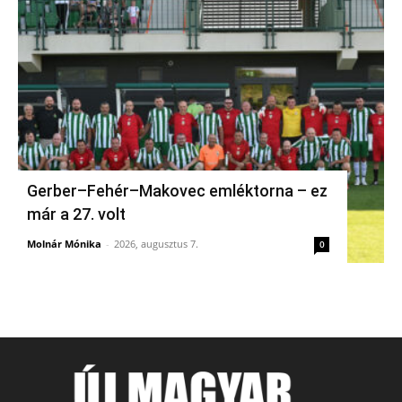
Gerber–Fehér–Makovec emléktorna – ez
már a 27. volt
Molnár Mónika
-
2026, augusztus 7.
0