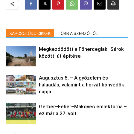
KAPCSOLÓDÓ CIKKEK
TÖBB A SZERZŐTŐL
Megkezdődött a Főherceglak–Sárok
közötti út építése
Augusztus 5. – A győzelem és
hálaadás, valamint a horvát honvédők
napja
Gerber–Fehér–Makovec emléktorna –
ez már a 27. volt