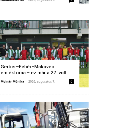
Gerber–Fehér–Makovec
emléktorna – ez már a 27. volt
Molnár Mónika
-
2026, augusztus 7.
0