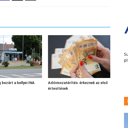
Su
pl
 bezárt a bellyei INA
Adóvisszatérítés: érkeznek az első
értesítések