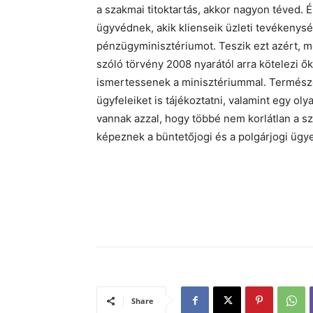
a szakmai titoktartás, akkor nagyon téved.
ügyvédnek, akik klienseik üzleti tevékenysé
pénzügyminisztériumot. Teszik ezt azért, m
szóló törvény 2008 nyarától arra kötelezi ő
ismertessenek a minisztériummal. Természe
ügyfeleiket is tájékoztatni, valamint egy olya
vannak azzal, hogy többé nem korlátlan a sz
képeznek a büntetőjogi és a polgárjogi ügy
Share