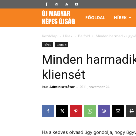
Képes
FŐOLDAL
HÍREK
Újság
Kezdőlap
Hírek
Belföld
Minden harmadik ügyvéd 
Hírek
Belföld
Minden harmadik 
kliensét
Írta:
Adminisztrátor
-
2011, november 24.
Ha a kedves olvasó úgy gondolja, hogy ügyvé