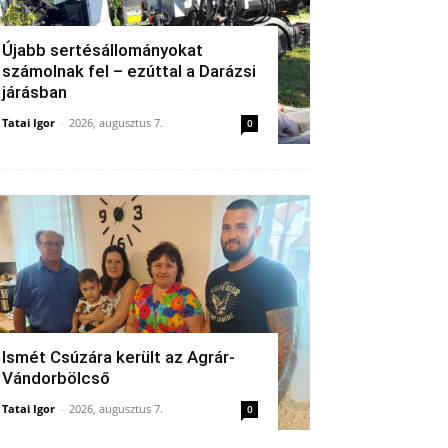
Újabb sertésállományokat
számolnak fel – ezúttal a Darázsi
járásban
Tatai Igor
-
2026, augusztus 7.
0
Ismét Csúzára került az Agrár-
Vándorbölcső
Tatai Igor
-
2026, augusztus 7.
0