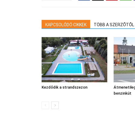
KAPCSOLÓDÓ CIKKEK
TÖBB A SZERZŐTŐL
Kezdődik a strandszezon
Átmenetileg
benzinkút