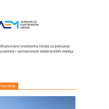
financirano sredstvima Fonda za poticanje
uralizma i raznovrsnosti elektroničkih medija.
Friss hírek