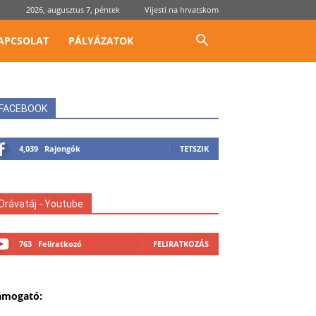
2026, augusztus 7, péntek
Vijesti na hrvatskom
APCSOLAT
PÁLYÁZATOK
FACEBOOK
4,039
Rajongók
TETSZIK
Drávatáj - Youtube
763
Feliratkozó
FELIRATKOZÁS
ámogató: