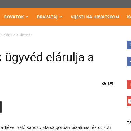
ROVATOK
DRÁVATÁJ
VIJESTI NA HRVATSKOM
K
elárulja a kliensét
ügyvéd elárulja a
185
T
djével való kapcsolata szigorúan bizalmas, és őt köti