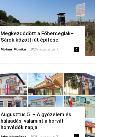
Megkezdődött a Főherceglak–
Sárok közötti út építése
Molnár Mónika
-
2026, augusztus 7.
0
Augusztus 5. – A győzelem és
hálaadás, valamint a horvát
honvédők napja
Adminisztrátor
-
2026, augusztus 7.
0