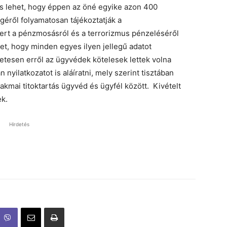
 És lehet, hogy éppen az öné egyike azon 400
géről folyamatosan tájékoztatják a
ert a pénzmosásról és a terrorizmus pénzeléséről
ket, hogy minden egyes ilyen jellegű adatot
tesen erről az ügyvédek kötelesek lettek volna
n nyilatkozatot is aláíratni, mely szerint tisztában
akmai titoktartás ügyvéd és ügyfél között. Kivételt
ek.
Hirdetés