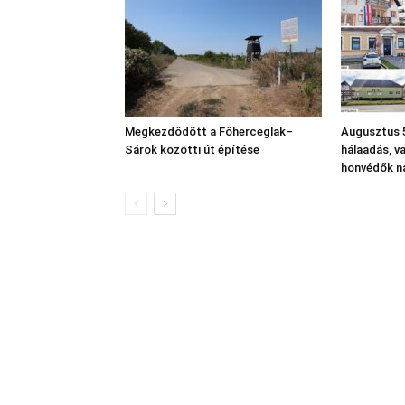
Megkezdődött a Főherceglak–
Augusztus 5
Sárok közötti út építése
hálaadás, v
honvédők n