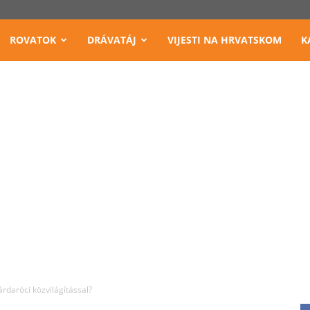
ROVATOK
DRÁVATÁJ
VIJESTI NA HRVATSKOM
K
árdaróci közvilágítással?