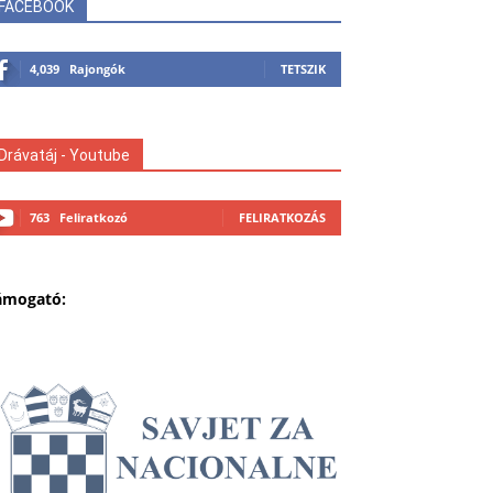
FACEBOOK
4,039
Rajongók
TETSZIK
Drávatáj - Youtube
763
Feliratkozó
FELIRATKOZÁS
ámogató: