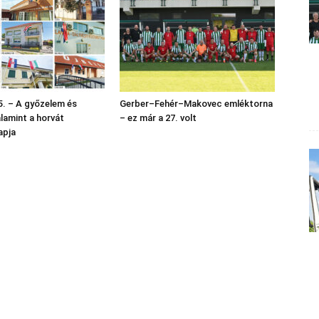
. – A győzelem és
Gerber–Fehér–Makovec emléktorna
alamint a horvát
– ez már a 27. volt
apja