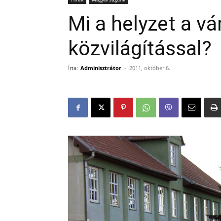
Mi a helyzet a vá
közvilágítással?
Írta:
Adminisztrátor
-
2011, október 6.