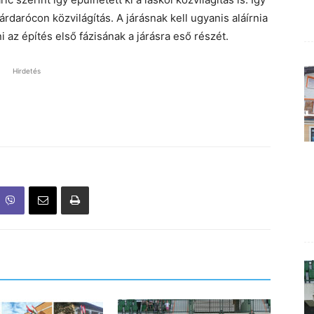
rdarócon közvilágítás. A járásnak kell ugyanis aláírnia
 az építés első fázisának a járásra eső részét.
Hirdetés