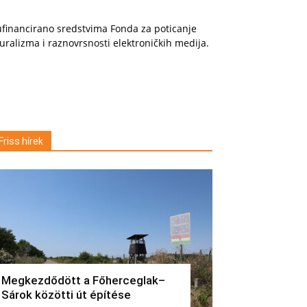
financirano sredstvima Fonda za poticanje
uralizma i raznovrsnosti elektroničkih medija.
Friss hírek
Megkezdődött a Főherceglak–
Sárok közötti út építése