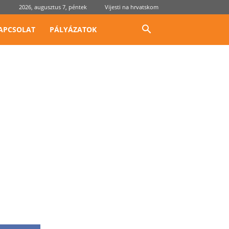
2026, augusztus 7, péntek
Vijesti na hrvatskom
APCSOLAT
PÁLYÁZATOK