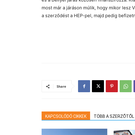
most már a járáson múlik, hogy mikor lesz Vá
a szerződést a HEP-pel, majd pedig befizetni
Share
KAPCSOLÓDÓ CIKKEK
TÖBB A SZERZŐTŐL