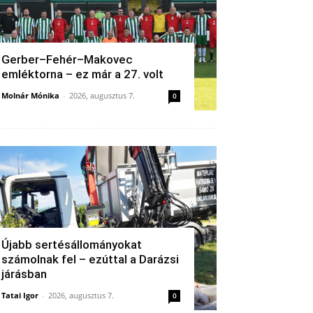
Gerber–Fehér–Makovec
emléktorna – ez már a 27. volt
Molnár Mónika
-
2026, augusztus 7.
0
Újabb sertésállományokat
számolnak fel – ezúttal a Darázsi
járásban
Tatai Igor
-
2026, augusztus 7.
0