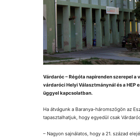
Várdaróc – Régóta napirenden szerepel a vá
várdaróci Helyi Választmánynál és a HEP e
üggyel kapcsolatban.
Ha átvágunk a Baranya-háromszögön az Esz
tapasztalhatjuk, hogy egyedül csak Várdaróc
– Nagyon sajnálatos, hogy a 21. század ele