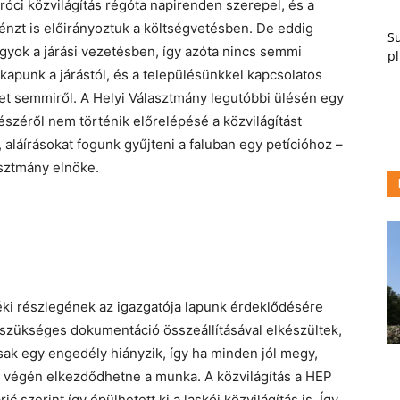
daróci közvilágítás régóta napirenden szerepel, és a
nzt is előirányoztuk a költségvetésben. De eddig
Su
agyok a járási vezetésben, így azóta nincs semmi
pl
kapunk a járástól, és a településünkkel kapcsolatos
 semmiről. A Helyi Választmány legutóbbi ülésén egy
észéről nem történik előrelépésé a közvilágítást
 aláírásokat fogunk gyűjteni a faluban egy petícióhoz –
asztmány elnöke.
zéki részlegének az igazgatója lapunk érdeklődésére
 szükséges dokumentáció összeállításával elkészültek,
sak egy engedély hiányzik, így ha minden jól megy,
v végén elkezdődhetne a munka. A közvilágítás a HEP
ić szerint így épülhetett ki a laskói közvilágítás is. Így