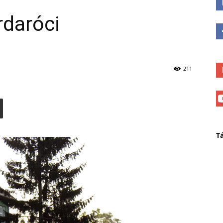
rdaróci
211
T