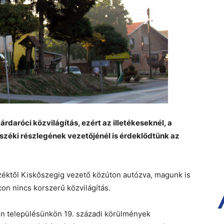
rdaróci közvilágítás, ezért az illetékeseknél, a
széki részlegének vezetőjénél is érdeklődtünk az
éktől Kiskőszegig vezető közúton autózva, magunk is
on nincs korszerű közvilágítás.
jén településünkön 19. századi körülmények