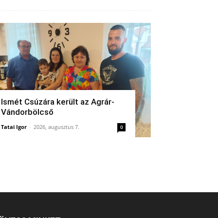
Ismét Csúzára került az Agrár-
Vándorbölcső
Tatai Igor
-
2026, augusztus 7.
0