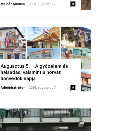
Molnár Mónika
-
2026, augusztus 7.
0
Augusztus 5. – A győzelem és
hálaadás, valamint a horvát
honvédők napja
Adminisztrátor
-
2026, augusztus 7.
0