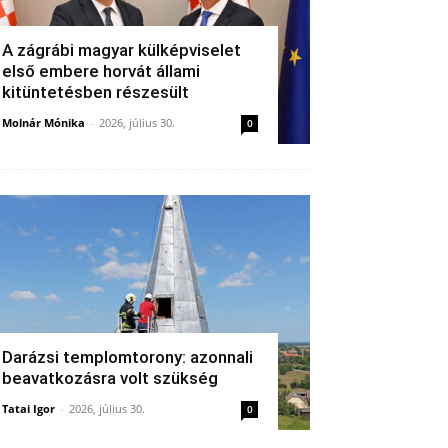
A zágrábi magyar külképviselet
első embere horvát állami
kitüntetésben részesült
Molnár Mónika
-
2026, július 30.
0
Darázsi templomtorony: azonnali
beavatkozásra volt szükség
Tatai Igor
-
2026, július 30.
0