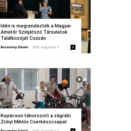
Idén is megrendezték a Magyar
Amatőr Színjátszó Társulatok
Találkozóját Csúzán
Racsmány Dániel
-
2026, augusztus 3.
0
Kopácson táborozott a zágrábi
Zrínyi Miklós Cserkészcsapat
Racsmány Dániel
-
2026, augusztus 3.
0