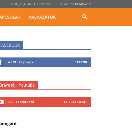
2026, augusztus 7, péntek
Vijesti na hrvatskom
APCSOLAT
PÁLYÁZATOK
FACEBOOK
4,039
Rajongók
TETSZIK
Drávatáj - Youtube
763
Feliratkozó
FELIRATKOZÁS
ámogató: