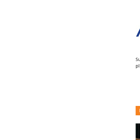
Su
pl