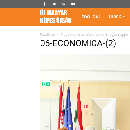
Képes
FŐOLDAL
HÍREK
Újság
Kezdőlap
Megünnepelték Baranya vármegye napját
06-ECONOMICA-(2)