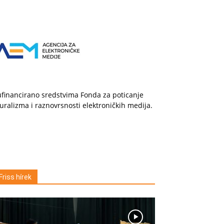
financirano sredstvima Fonda za poticanje
uralizma i raznovrsnosti elektroničkih medija.
Friss hírek