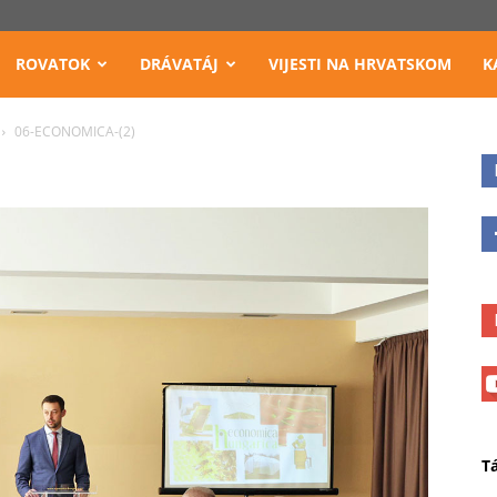
ROVATOK
DRÁVATÁJ
VIJESTI NA HRVATSKOM
K
06-ECONOMICA-(2)
T