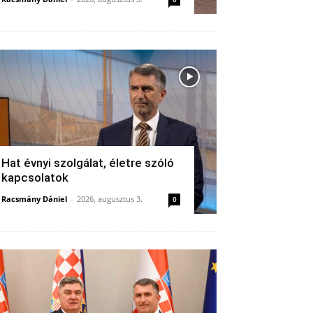
Hat évnyi szolgálat, életre szóló
kapcsolatok
Racsmány Dániel
-
2026, augusztus 3.
0