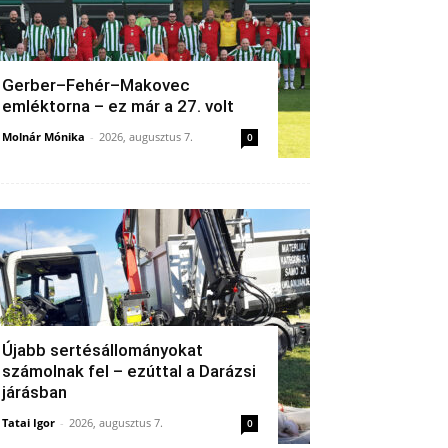
Gerber–Fehér–Makovec
emléktorna – ez már a 27. volt
Molnár Mónika
-
2026, augusztus 7.
0
Újabb sertésállományokat
számolnak fel – ezúttal a Darázsi
járásban
Tatai Igor
-
2026, augusztus 7.
0