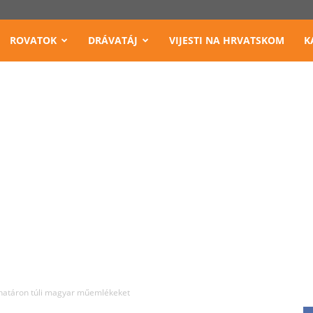
ROVATOK
DRÁVATÁJ
VIJESTI NA HRVATSKOM
K
határon túli magyar műemlékeket