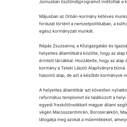
Júniusban ösztöndíjprogramot indítottak a 
Májusban az Orbán-kormány kétéves munká
fordulat történt a nemzetpolitikában, a kül
egész kormányzati munkát.
Répás Zsuzsanna, a Közigazgatási és Igazsá
helyettes államtitkára közölte, hogy az ala
érintett tárcákkal. Hozzátette, hogy az ala
kormány a Teleki László Alapítványra bízná
hasonló alap, de azt a későbbi kormányok
A helyettes államtitkár azt követően nyilatk
református templomot és találkozott a hely
egyedi freskótöredékeit magyar állami segít
végén Marosszentimrén, Boroskrakkón, Ma
látogatja meg azokat a műemlékeket, amelye