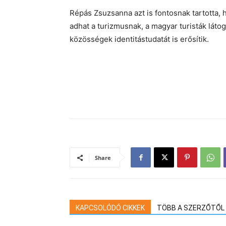
Répás Zsuzsanna azt is fontosnak tartotta,
adhat a turizmusnak, a magyar turisták láto
közösségek identitástudatát is erősítik.
Share
KAPCSOLÓDÓ CIKKEK
TÖBB A SZERZŐTŐL