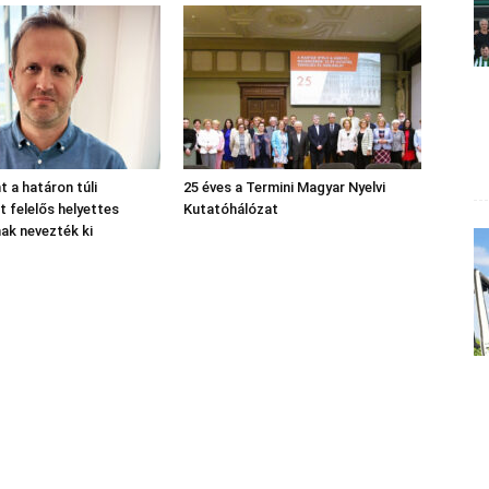
nt a határon túli
25 éves a Termini Magyar Nyelvi
 felelős helyettes
Kutatóhálózat
nak nevezték ki