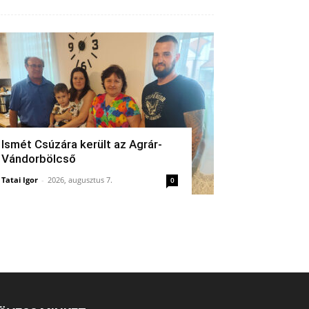
Ismét Csúzára került az Agrár-
Vándorbölcső
Tatai Igor
-
2026, augusztus 7.
0