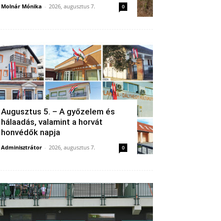
Molnár Mónika
-
2026, augusztus 7.
0
Augusztus 5. – A győzelem és
hálaadás, valamint a horvát
honvédők napja
Adminisztrátor
-
2026, augusztus 7.
0