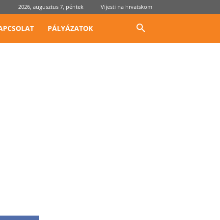
2026, augusztus 7, péntek
Vijesti na hrvatskom
APCSOLAT
PÁLYÁZATOK