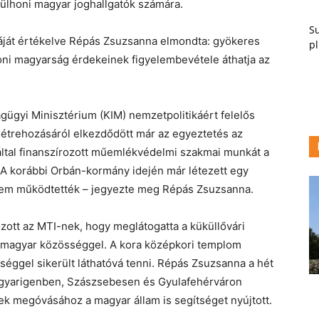
külhoni magyar joghallgatók számára.
Su
ját értékelve Répás Zsuzsanna elmondta: gyökeres
pl
honi magyarság érdekeinek figyelembevétele áthatja az
gügyi Minisztérium (KIM) nemzetpolitikáért felelős
p létrehozásáról elkezdődött már az egyeztetés az
p által finanszírozott műemlékvédelmi szakmai munkát a
. A korábbi Orbán-kormány idején már létezett egy
 nem működtették – jegyezte meg Répás Zsuzsanna.
ozott az MTI-nek, hogy meglátogatta a küküllővári
i magyar közösséggel. A kora középkori templom
séggel sikerült láthatóvá tenni. Répás Zsuzsanna a hét
gyarigenben, Szászsebesen és Gyulafehérváron
k megóvásához a magyar állam is segítséget nyújtott.