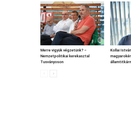
Merre vigyük végzetünk? –
Kollai Istvá
Nemzetpolitikai kerekasztal
magyarokért
Tusványoson
államtitkár