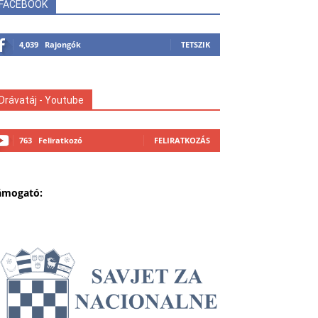
FACEBOOK
4,039
Rajongók
TETSZIK
Drávatáj - Youtube
763
Feliratkozó
FELIRATKOZÁS
ámogató: