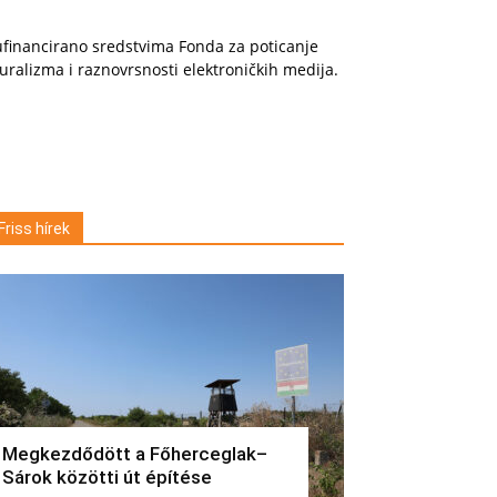
financirano sredstvima Fonda za poticanje
uralizma i raznovrsnosti elektroničkih medija.
Friss hírek
Megkezdődött a Főherceglak–
Sárok közötti út építése