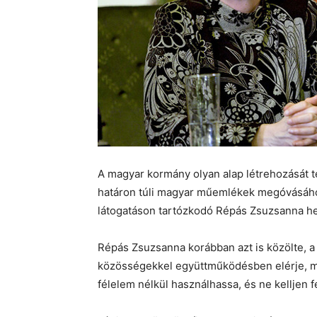
A magyar kormány olyan alap létrehozását te
határon túli magyar műemlékek megóvásához
látogatáson tartózkodó Répás Zsuzsanna hel
Répás Zsuzsanna korábban azt is közölte, a
közösségekkel együttműködésben elérje, mi
félelem nélkül használhassa, és ne kelljen f