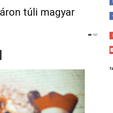
áron túli magyar
157
T