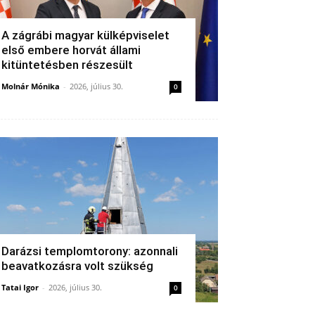
A zágrábi magyar külképviselet
első embere horvát állami
kitüntetésben részesült
Molnár Mónika
-
2026, július 30.
0
Darázsi templomtorony: azonnali
beavatkozásra volt szükség
Tatai Igor
-
2026, július 30.
0