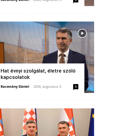
Hat évnyi szolgálat, életre szóló
kapcsolatok
Racsmány Dániel
-
2026, augusztus 3.
0