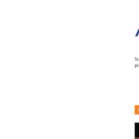
Su
pl