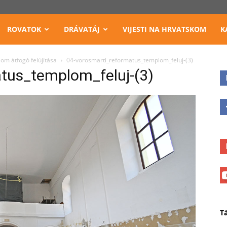
ROVATOK
DRÁVATÁJ
VIJESTI NA HRVATSKOM
K
om átfogó felújítása
04-vorosmarti_reformatus_templom_feluj-(3)
tus_templom_feluj-(3)
T