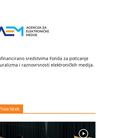
financirano sredstvima Fonda za poticanje
uralizma i raznovrsnosti elektroničkih medija.
Friss hírek