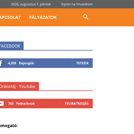
2026, augusztus 7, péntek
Vijesti na hrvatskom
APCSOLAT
PÁLYÁZATOK
FACEBOOK
4,039
Rajongók
TETSZIK
Drávatáj - Youtube
763
Feliratkozó
FELIRATKOZÁS
ámogató: