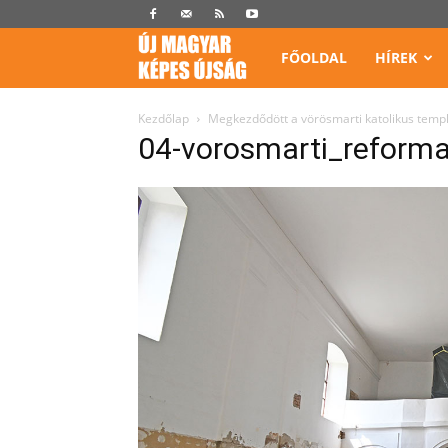
Képes
FŐOLDAL
HÍREK
Újság
Kezdőlap
Megkezdődött a vörösmarti katolikus templ
04-vorosmarti_reforma