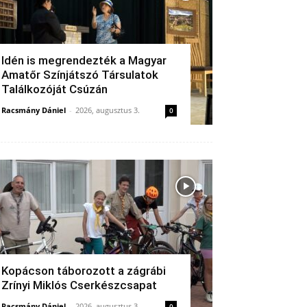
Idén is megrendezték a Magyar
Amatőr Színjátszó Társulatok
Találkozóját Csúzán
Racsmány Dániel
-
2026, augusztus 3.
0
Kopácson táborozott a zágrábi
Zrínyi Miklós Cserkészcsapat
Racsmány Dániel
-
2026, augusztus 3.
0