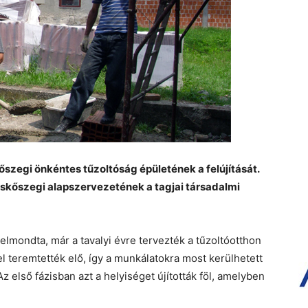
őszegi önkéntes tűzoltóság épületének a felújítását.
skőszegi alapszervezetének a tagjai társadalmi
elmondta, már a tavalyi évre tervezték a tűzoltóotthon
el teremtették elő, így a munkálatokra most kerülhetett
z első fázisban azt a helyiséget újították föl, amelyben