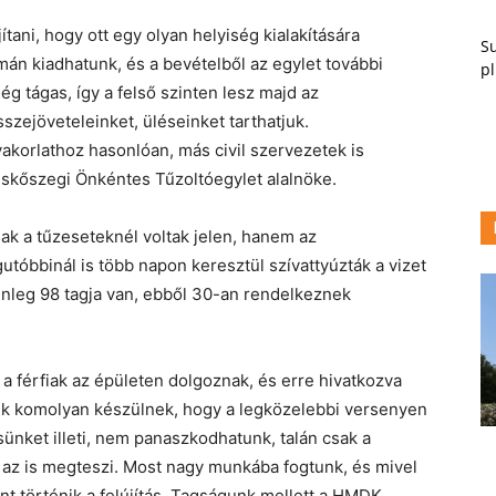
ítani, hogy ott egy olyan helyiség kialakítására
Su
án kiadhatunk, és a bevételből az egylet további
pl
lég tágas, így a felső szinten lesz majd az
szejöveteleinket, üléseinket tarthatjuk.
akorlathoz hasonlóan, más civil szervezetek is
iskőszegi Önkéntes Tűzoltóegylet alalnöke.
ak a tűzeseteknél voltak jelen, hanem az
gutóbbinál is több napon keresztül szívattyúzták a vizet
enleg 98 tagja van, ebből 30-an rendelkeznek
a férfiak az épületen dolgoznak, és erre hivatkozva
nk komolyan készülnek, hogy a legközelebbi versenyen
nket illeti, nem panaszkodhatunk, talán csak a
e az is megteszi. Most nagy munkába fogtunk, és mivel
t történik a felújítás. Tagságunk mellett a HMDK