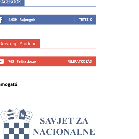
FACEBOOK
4,039
Rajongók
TETSZIK
Drávatáj - Youtube
763
Feliratkozó
FELIRATKOZÁS
ámogató: