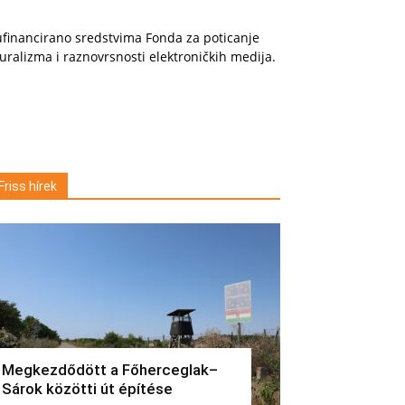
financirano sredstvima Fonda za poticanje
uralizma i raznovrsnosti elektroničkih medija.
Friss hírek
Megkezdődött a Főherceglak–
Sárok közötti út építése