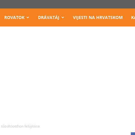
ROVATOK
DRÁVATÁJ
VIJESTI NA HRVATSKOM
K
tűzoltóotthon felújítása