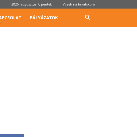
2026, augusztus 7, péntek
Vijesti na hrvatskom
APCSOLAT
PÁLYÁZATOK