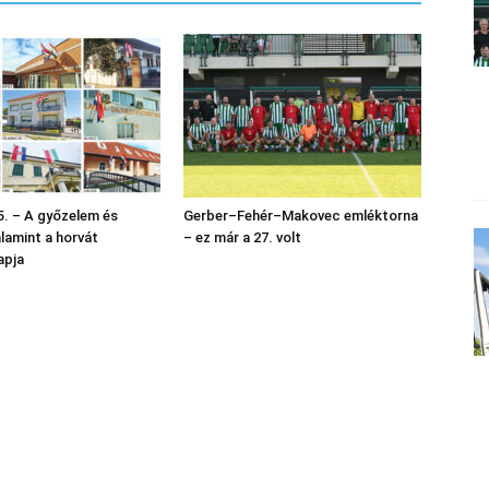
. – A győzelem és
Gerber–Fehér–Makovec emléktorna
alamint a horvát
– ez már a 27. volt
apja