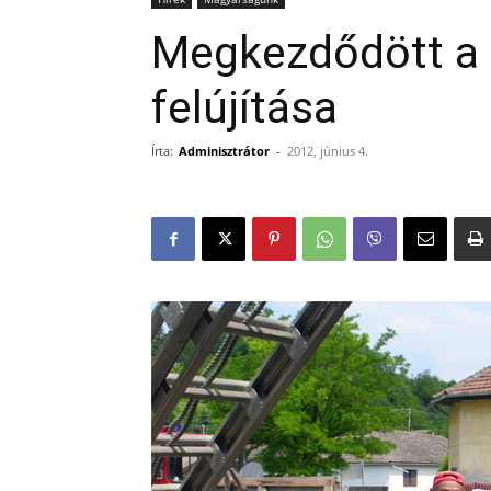
Megkezdődött a 
felújítása
Írta:
Adminisztrátor
-
2012, június 4.