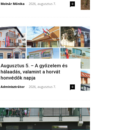
Molnár Mónika
-
2026, augusztus 7.
0
Augusztus 5. – A győzelem és
hálaadás, valamint a horvát
honvédők napja
Adminisztrátor
-
2026, augusztus 7.
0