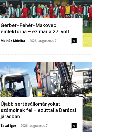
Gerber–Fehér–Makovec
emléktorna – ez már a 27. volt
Molnár Mónika
-
2026, augusztus 7.
0
Újabb sertésállományokat
számolnak fel – ezúttal a Darázsi
járásban
Tatai Igor
-
2026, augusztus 7.
0