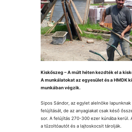
Kiskőszeg – A múlt héten kezdték el a kisk
A munkálatokat az egyesület és a HMDK ki
munkában végzik.
Sipos Sándor, az egylet alelnöke lapunknak 
felújítását, de az anyagiakat csak késő őssz
sor. A felújítás 270-300 ezer kúnába kerül. A
a tűzoltóautót és a lajtoskocsit tárolják.