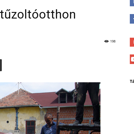
tűzoltóotthon
198
T