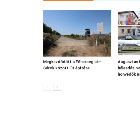
Megkezdődött a Főherceglak–
Augusztus 5
Sárok közötti út építése
hálaadás, v
honvédők n