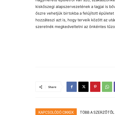
kiskőszegi alapszervezetének a tagjai is bő
őszre vehetjük birtokba a felújított épülete
hozzáteszi azt is, hogy terveik között az ut
szeretnék megkedveltetni az önkéntes tűzo
Share
KAPCSOLÓDÓ CIKKEK
TÖBB A SZERZŐTŐL