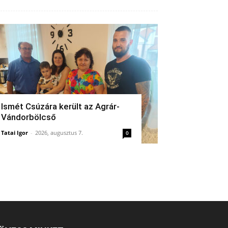
Ismét Csúzára került az Agrár-
Vándorbölcső
Tatai Igor
-
2026, augusztus 7.
0