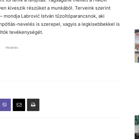
ven kiveszik részüket a munkából. Terveink szerint
t – mondja Labrović István tűzoltóparancsnok, aki
ánpótlás-nevelés is szerepel, vagyis a legkisebbekkel is
ltók tevékenységét.
Hirdetés