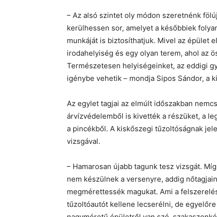
– Az alsó szintet oly módon szeretnénk fölúj
kerülhessen sor, amelyet a későbbiek folyam
munkáját is biztosíthatjuk. Mivel az épület e
irodahelyiség és egy olyan terem, ahol az ös
Természetesen helyiségeinket, az eddigi gy
igénybe vehetik – mondja Sipos Sándor, a k
Az egylet tagjai az elmúlt időszakban nemcs
árvízvédelemből is kivették a részüket, a le
a pincékből. A kiskőszegi tűzoltóságnak jel
vizsgával.
– Hamarosan újabb tagunk tesz vizsgát. Míg 
nem készülnek a versenyre, addig nőtagjai
megmérettessék magukat. Ami a felszerelésü
tűzoltóautót kellene lecserélni, de egyelőr
nagyméretű épületről van szó, szakaszonkén