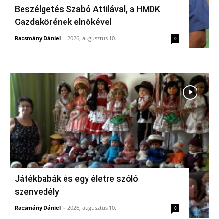
Beszélgetés Szabó Attilával, a HMDK
Gazdakörének elnökével
Racsmány Dániel
-
2026, augusztus 10.
0
Játékbabák és egy életre szóló
szenvedély
Racsmány Dániel
-
2026, augusztus 10.
0