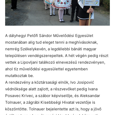
A dályhegyi Petőfi Sándor Művelődési Egyesület
mostanában alig tud eleget tenni a meghívásoknak,
nemrég Székelykevén, a legdélebbi bánáti magyar
településen vendégszerepeltek. A hét végén pedig részt
vettek a Lipovljani találkozó elnevezésű rendezvényen,
ahol tíz művelődési egyesülettel egyetemben
mutatkoztak be.
A rendezvény a köztársasági elnök, Ivo Josipović
védnöksége alatt zajlott, a részvevőket pedig Ivana
Posavec Krivec, a szábor képviselője, és Aleksandar
Tolnauer, a zágrábi Kisebbségi Hivatal vezetője is
köszöntötte. Tolnauer bejelentette azt is, hogy a jövő