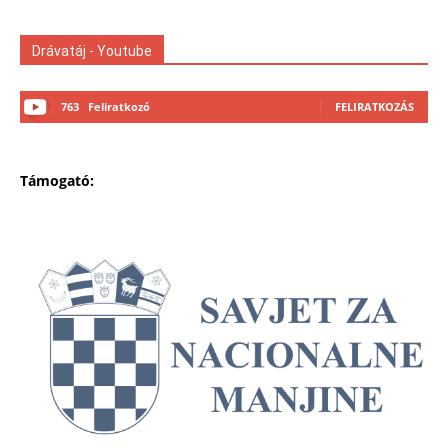
Drávatáj - Youtube
763
Feliratkozó
FELIRATKOZÁS
Támogató: