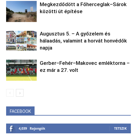
Megkezdődött a Főherceglak–Sárok
közötti út építése
Augusztus 5. – A győzelem és
hálaadás, valamint a horvát honvédők
napja
Gerber–Fehér–Makovec emléktorna –
ez már a 27. volt
FACEBOOK
4,039
Rajongók
TETSZIK