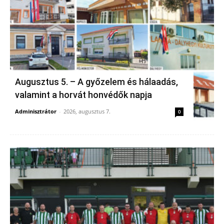
Augusztus 5. – A győzelem és hálaadás,
valamint a horvát honvédők napja
Adminisztrátor
-
2026, augusztus 7.
0