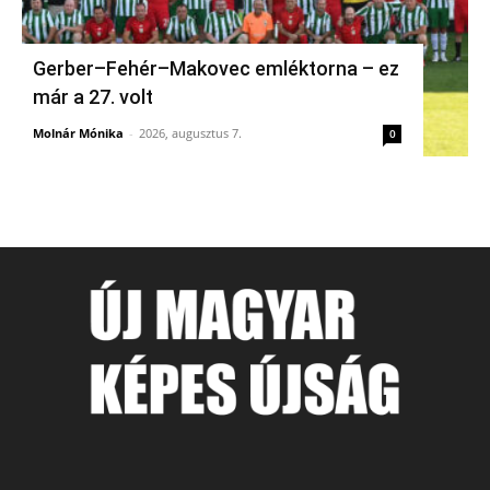
Gerber–Fehér–Makovec emléktorna – ez
már a 27. volt
Molnár Mónika
-
2026, augusztus 7.
0