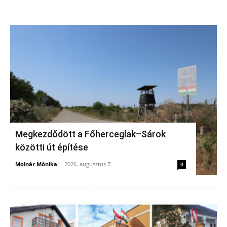
Megkezdődött a Főherceglak–Sárok
közötti út építése
Molnár Mónika
-
2026, augusztus 7.
0