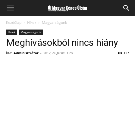
Kezdőlap
Hírek
Magyarságunk
Hírek
Magyarságunk
Meghívásokból nincs hiány
Írta:
Adminisztrátor
-
2012, augusztus 28.
127