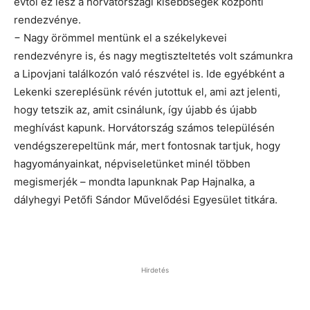
évtől ez lesz a horvátországi kisebbségek központi
rendezvénye.
− Nagy örömmel mentünk el a székelykevei
rendezvényre is, és nagy megtiszteltetés volt számunkra
a Lipovjani találkozón való részvétel is. Ide egyébként a
Lekenki szereplésünk révén jutottuk el, ami azt jelenti,
hogy tetszik az, amit csinálunk, így újabb és újabb
meghívást kapunk. Horvátország számos településén
vendégszerepeltünk már, mert fontosnak tartjuk, hogy
hagyományainkat, népviseletünket minél többen
megismerjék – mondta lapunknak Pap Hajnalka, a
dályhegyi Petőfi Sándor Művelődési Egyesület titkára.
Hirdetés