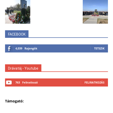
FACEBOOK
4,039
Rajongók
TETSZIK
Drávatáj - Youtube
763
Feliratkozó
FELIRATKOZÁS
Támogató: