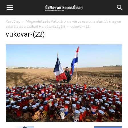
Kezdőlap
Megemlékezés Vukováron: a város ostroma alatt 55 magyar
adta életét a szabad Horvátországért
vukovar-(22)
vukovar-(22)