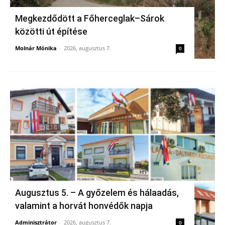
Megkezdődött a Főherceglak–Sárok
közötti út építése
Molnár Mónika
-
2026, augusztus 7.
0
Augusztus 5. – A győzelem és hálaadás,
valamint a horvát honvédők napja
Adminisztrátor
-
2026, augusztus 7.
0