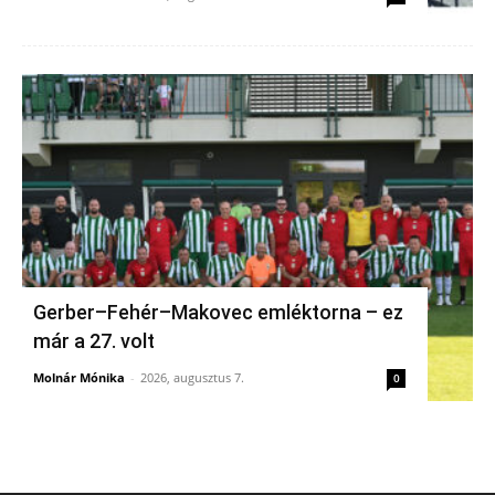
Gerber–Fehér–Makovec emléktorna – ez
már a 27. volt
Molnár Mónika
-
2026, augusztus 7.
0