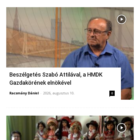
Beszélgetés Szabó Attilával, a HMDK
Gazdakörének elnökével
Racsmány Dániel
-
2026, augusztus 10.
0