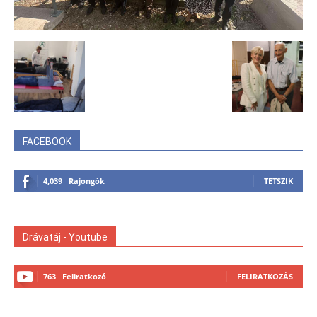
FACEBOOK
4,039
Rajongók
TETSZIK
Drávatáj - Youtube
763
Feliratkozó
FELIRATKOZÁS