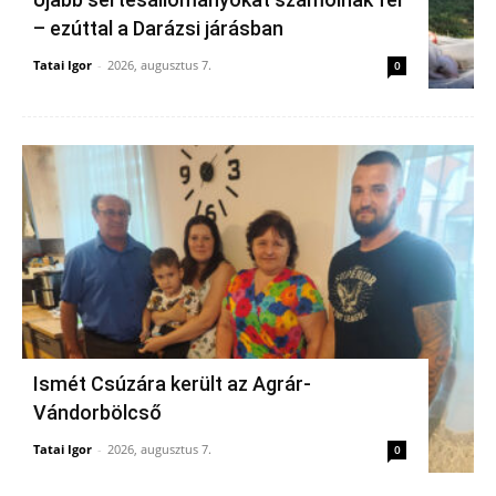
– ezúttal a Darázsi járásban
Tatai Igor
-
2026, augusztus 7.
0
Ismét Csúzára került az Agrár-
Vándorbölcső
Tatai Igor
-
2026, augusztus 7.
0