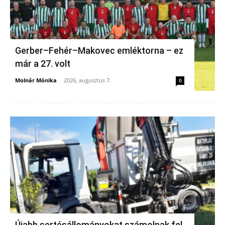
Gerber–Fehér–Makovec emléktorna – ez
már a 27. volt
Molnár Mónika
-
2026, augusztus 7.
0
Újabb sertésállományokat számolnak fel