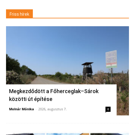
Friss hírek
Megkezdődött a Főherceglak–Sárok
közötti út építése
Molnár Mónika
-
2026, augusztus 7.
0