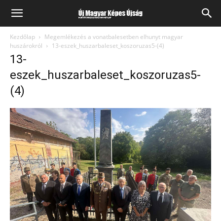
Kezdőlap
Megemlékezés a vonatbalesetben elhunyt magyar
huszárokról
13-eszek_huszarbaleset_koszoruzas5-(4)
13-
eszek_huszarbaleset_koszoruzas5-
(4)