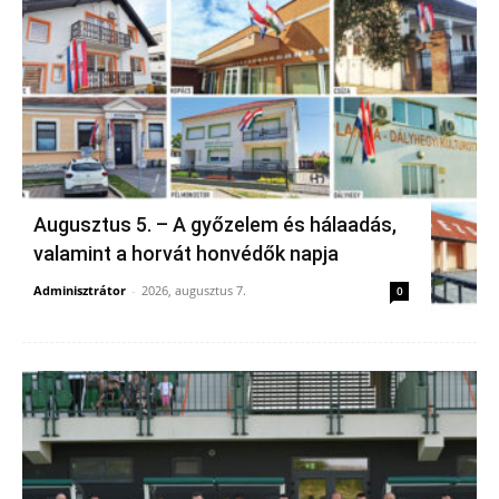
Augusztus 5. – A győzelem és hálaadás,
valamint a horvát honvédők napja
Adminisztrátor
-
2026, augusztus 7.
0