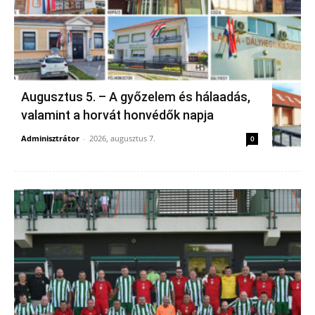
Augusztus 5. – A győzelem és hálaadás,
valamint a horvát honvédők napja
Adminisztrátor
-
2026, augusztus 7.
0