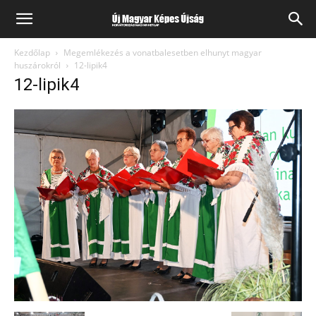
Kezdőlap
Megemlékezés a vonatbalesetben elhunyt magyar
huszárokról
12-lipik4
12-lipik4