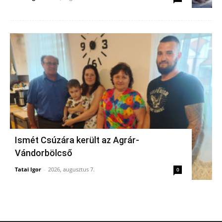
Ismét Csúzára került az Agrár-
Vándorbölcső
Tatai Igor
-
2026, augusztus 7.
0