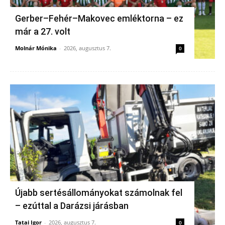
Gerber–Fehér–Makovec emléktorna – ez
már a 27. volt
Molnár Mónika
-
2026, augusztus 7.
0
Újabb sertésállományokat számolnak fel
– ezúttal a Darázsi járásban
Tatai Igor
-
2026, augusztus 7.
0