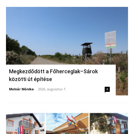
Megkezdődött a Főherceglak–Sárok
közötti út építése
Molnár Mónika
-
2026, augusztus 7.
0