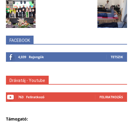
FACEBOOK
4,039
Rajongók
TETSZIK
Drávatáj - Youtube
763
Feliratkozó
FELIRATKOZÁS
Támogató: