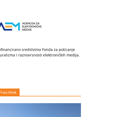
financirano sredstvima Fonda za poticanje
uralizma i raznovrsnosti elektroničkih medija.
Friss hírek