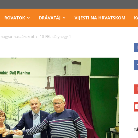
ROVATOK
DRÁVATÁJ
VIJESTI NA HRVATSKOM
K
magyar huszárokról
10-FEL-dályhegy-1
T