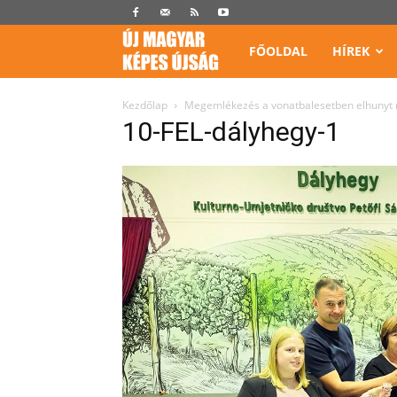
Képes
FŐOLDAL
HÍREK
Újság
Kezdőlap
Megemlékezés a vonatbalesetben elhunyt 
10-FEL-dályhegy-1