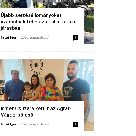
Újabb sertésállományokat
számolnak fel – ezúttal a Darázsi
járásban
Tatai Igor
-
2026, augusztus 7.
0
Ismét Csúzára került az Agrár-
Vándorbölcső
Tatai Igor
-
2026, augusztus 7.
0