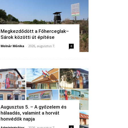
Megkezdődött a Főherceglak–
Sárok közötti út építése
Molnár Mónika
-
2026, augusztus 7.
0
Augusztus 5. – A győzelem és
hálaadás, valamint a horvát
honvédők napja
Adminisztrátor
-
2026, augusztus 7.
0