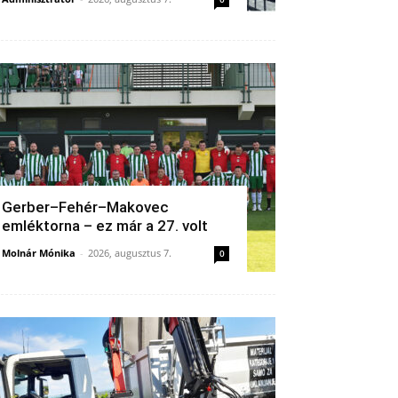
Gerber–Fehér–Makovec
emléktorna – ez már a 27. volt
Molnár Mónika
-
2026, augusztus 7.
0