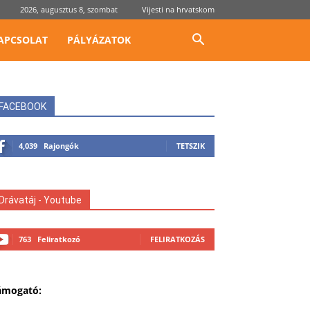
2026, augusztus 8, szombat
Vijesti na hrvatskom
APCSOLAT
PÁLYÁZATOK
FACEBOOK
4,039
Rajongók
TETSZIK
Drávatáj - Youtube
763
Feliratkozó
FELIRATKOZÁS
ámogató: