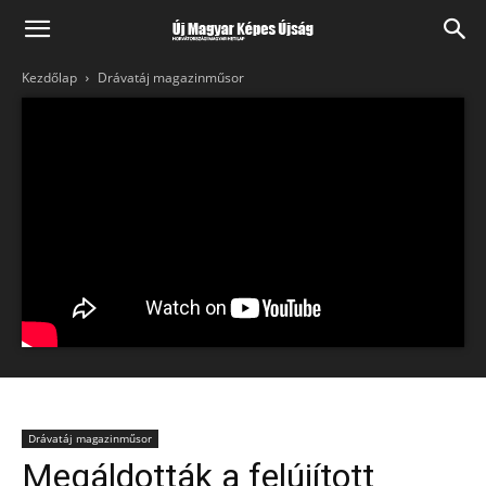
Kezdőlap
Drávatáj magazinműsor
Drávatáj magazinműsor
Megáldották a felújított