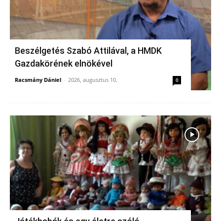
Beszélgetés Szabó Attilával, a HMDK
Gazdakörének elnökével
Racsmány Dániel
-
2026, augusztus 10.
0