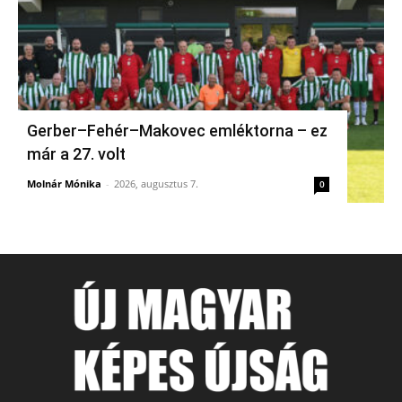
Gerber–Fehér–Makovec emléktorna – ez
már a 27. volt
Molnár Mónika
-
2026, augusztus 7.
0