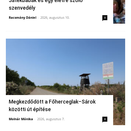
Játékbabák és egy életre szóló
szenvedély
Racsmány Dániel
-
2026, augusztus 10.
0
Megkezdődött a Főherceglak–Sárok
közötti út építése
Molnár Mónika
-
2026, augusztus 7.
0