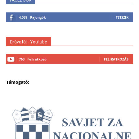
4,039
Rajongók
TETSZIK
Drávatáj - Youtube
763
Feliratkozó
FELIRATKOZÁS
Támogató: