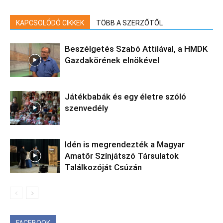
KAPCSOLÓDÓ CIKKEK
TÖBB A SZERZŐTŐL
Beszélgetés Szabó Attilával, a HMDK
Gazdakörének elnökével
Játékbabák és egy életre szóló
szenvedély
Idén is megrendezték a Magyar
Amatőr Színjátszó Társulatok
Találkozóját Csúzán
FACEBOOK