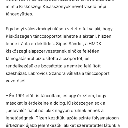
mint a Kiskőszegi Kisasszonyok nevet viselő népi
táncegyüttes.
Egy helyi választmányi ülésen vetette fel valaki, hogy
Kiskőszegen tánccsoportot lehetne alakítani, hiszen
lenne iránta érdeklődés. Sipos Sándor, a HMDK
kiskőszegi alapszervezetének elnöke feltétlen
támogatásáról biztosította a csoportot, és
rendelkezésükre bocsátotta a nemrég felújított
székházat. Labrovics Szandra vállalta a tánccsoport
vezetését.
– Én 1991 előtt is táncoltam, és úgy éreztem, hogy
másokat is érdekelne a dolog. Kiskőszegen sok a
„belevaló” fiatal nő, akik nagyon örülnek ennek a
lehetőségnek. Tízen kezdtük, azóta szinte folyamatosan
érkeznek újabb jelentkezők, akiket szeretetettel látunk a