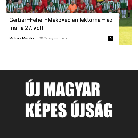
Gerber–Fehér–Makovec emléktorna – ez
már a 27. volt
Molnár Mónika
-
2026, augusztus 7.
0