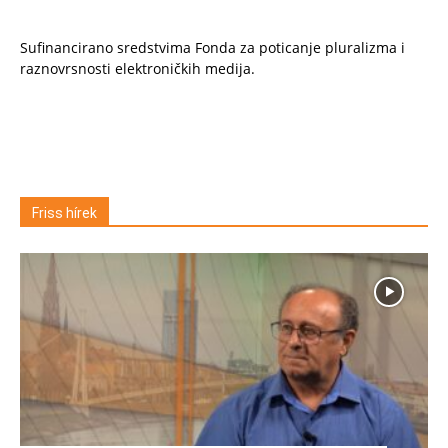
Sufinancirano sredstvima Fonda za poticanje pluralizma i
raznovrsnosti elektroničkih medija.
Friss hírek