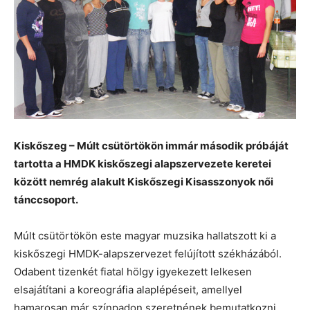
Kiskőszeg – Múlt csütörtökön immár második próbáját
tartotta a HMDK kiskőszegi alapszervezete keretei
között nemrég alakult Kiskőszegi Kisasszonyok női
tánccsoport.
Múlt csütörtökön este magyar muzsika hallatszott ki a
kiskőszegi HMDK-alapszervezet felújított székházából.
Odabent tizenkét fiatal hölgy igyekezett lelkesen
elsajátítani a koreográfia alaplépéseit, amellyel
hamarosan már színpadon szeretnének bemutatkozni