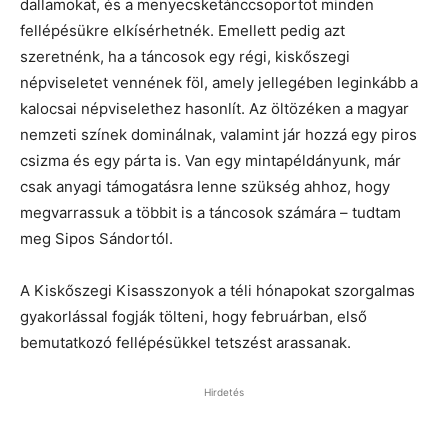
dallamokat, és a menyecsketánccsoportot minden
fellépésükre elkísérhetnék. Emellett pedig azt
szeretnénk, ha a táncosok egy régi, kiskőszegi
népviseletet vennének föl, amely jellegében leginkább a
kalocsai népviselethez hasonlít. Az öltözéken a magyar
nemzeti színek dominálnak, valamint jár hozzá egy piros
csizma és egy párta is. Van egy mintapéldányunk, már
csak anyagi támogatásra lenne szükség ahhoz, hogy
megvarrassuk a többit is a táncosok számára – tudtam
meg Sipos Sándortól.
A Kiskőszegi Kisasszonyok a téli hónapokat szorgalmas
gyakorlással fogják tölteni, hogy februárban, első
bemutatkozó fellépésükkel tetszést arassanak.
Hirdetés