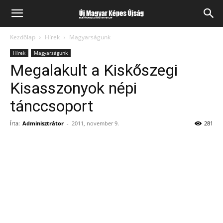
Kezdőlap
Hírek
Magyarságunk
Hírek
Magyarságunk
Megalakult a Kiskőszegi
Kisasszonyok népi
tánccsoport
Írta:
Adminisztrátor
-
2011, november 9.
281