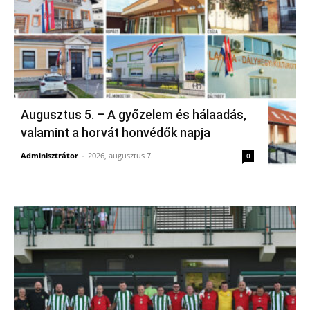
Augusztus 5. – A győzelem és hálaadás,
valamint a horvát honvédők napja
Adminisztrátor
-
2026, augusztus 7.
0