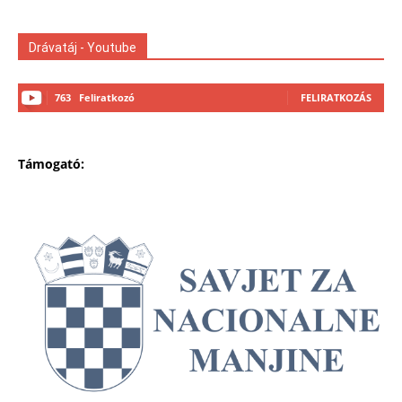
Drávatáj - Youtube
763
Feliratkozó
FELIRATKOZÁS
Támogató: