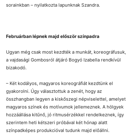
sorainkban – nyilatkozta lapunknak Szandra.
Februárban lépnek majd először színpadra
Ugyan még csak most kezdték a munkát, koreográfusuk,
a vajdasági Gombosról átjáró Bogyó Izabella rendkívül
bizakodó.
– Két kodályos, magyaros koreográfiát kezdtünk el
gyakorolni. Úgy választottuk a zenét, hogy az
összhangban legyen a kiskőszegi népviselettel, amelyet
magyaros színek és motívumok jellemeznek. A hölgyek
hozzáállása kitűnő, jó ritmusérzékkel rendelkeznek, így
szerintem heti kétszeri próbával két hónap alatt
színpadképes produkcióval tudunk majd előállni.