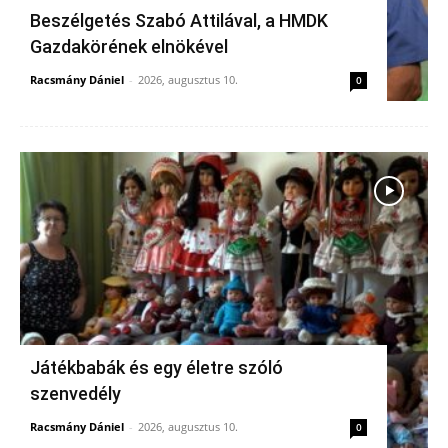
Beszélgetés Szabó Attilával, a HMDK
Gazdakörének elnökével
Racsmány Dániel
-
2026, augusztus 10.
0
Játékbabák és egy életre szóló
szenvedély
Racsmány Dániel
-
2026, augusztus 10.
0