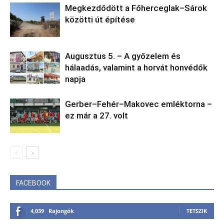
Megkezdődött a Főherceglak–Sárok
közötti út építése
Augusztus 5. – A győzelem és
hálaadás, valamint a horvát honvédők
napja
Gerber–Fehér–Makovec emléktorna –
ez már a 27. volt
FACEBOOK
4,039
Rajongók
TETSZIK