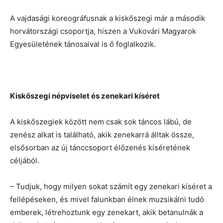
A vajdasági koreográfusnak a kiskőszegi már a második
horvátországi csoportja, hiszen a Vukovári Magyarok
Egyesületének tánosaival is ő foglalkozik.
Kiskőszegi népviselet és zenekari kíséret
A kiskőszegiek között nem csak sok táncos lábú, de
zenész alkat is található, akik zenekarrá álltak össze,
elsősorban az új tánccsoport élőzenés kíséretének
céljából.
– Tudjuk, hogy milyen sokat számít egy zenekari kíséret a
fellépéseken, és mivel falunkban élnek muzsikálni tudó
emberek, létrehoztunk egy zenekart, akik betanulnák a