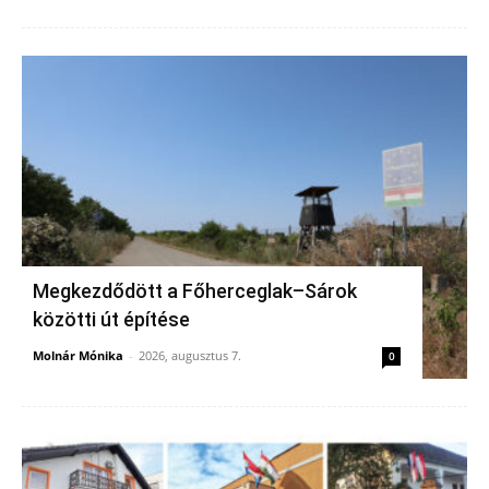
Megkezdődött a Főherceglak–Sárok
közötti út építése
Molnár Mónika
-
2026, augusztus 7.
0