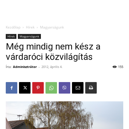
Kezdőlap
Hírek
Magyarságunk
Hírek
Magyarságunk
Még mindig nem kész a
várdaróci közvilágítás
Írta:
Adminisztrátor
-
2012, április 4.
155