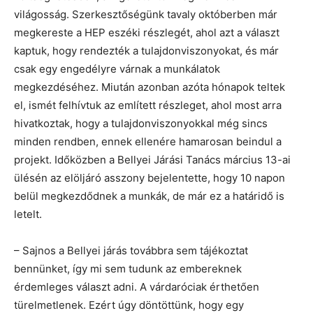
világosság. Szerkesztőségünk tavaly októberben már
megkereste a HEP eszéki részlegét, ahol azt a választ
kaptuk, hogy rendezték a tulajdonviszonyokat, és már
csak egy engedélyre várnak a munkálatok
megkezdéséhez. Miután azonban azóta hónapok teltek
el, ismét felhívtuk az említett részleget, ahol most arra
hivatkoztak, hogy a tulajdonviszonyokkal még sincs
minden rendben, ennek ellenére hamarosan beindul a
projekt. Időközben a Bellyei Járási Tanács március 13-ai
ülésén az elöljáró asszony bejelentette, hogy 10 napon
belül megkezdődnek a munkák, de már ez a határidő is
letelt.
– Sajnos a Bellyei járás továbbra sem tájékoztat
bennünket, így mi sem tudunk az embereknek
érdemleges választ adni. A várdaróciak érthetően
türelmetlenek. Ezért úgy döntöttünk, hogy egy