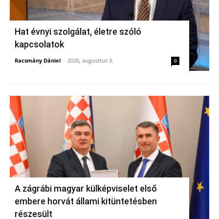
Hat évnyi szolgálat, életre szóló
kapcsolatok
Racsmány Dániel
-
2026, augusztus 3.
0
A zágrábi magyar külképviselet első
embere horvát állami kitüntetésben
részesült