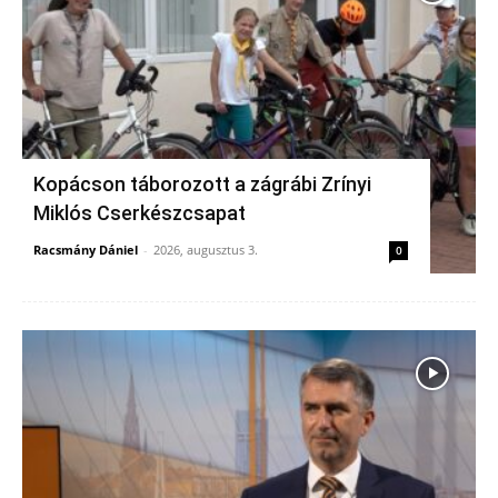
Kopácson táborozott a zágrábi Zrínyi
Miklós Cserkészcsapat
Racsmány Dániel
-
2026, augusztus 3.
0