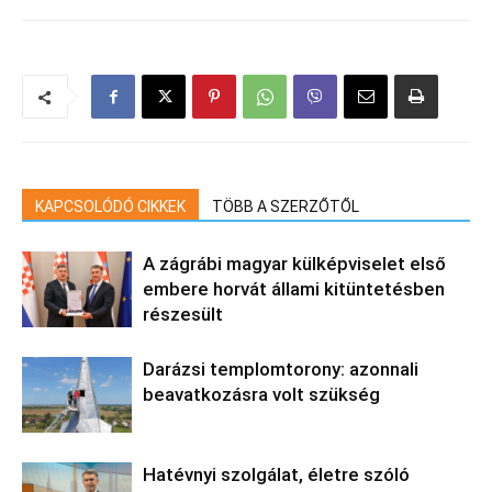
KAPCSOLÓDÓ CIKKEK
TÖBB A SZERZŐTŐL
A zágrábi magyar külképviselet első
embere horvát állami kitüntetésben
részesült
Darázsi templomtorony: azonnali
beavatkozásra volt szükség
Hatévnyi szolgálat, életre szóló