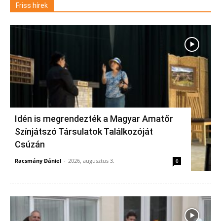
Friss hírek
Idén is megrendezték a Magyar Amatőr
Színjátszó Társulatok Találkozóját
Csúzán
Racsmány Dániel
-
2026, augusztus 3.
0