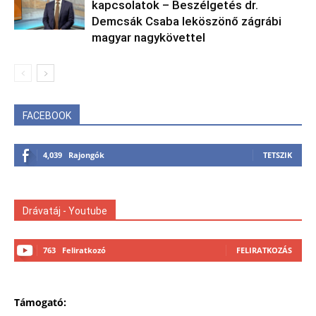
kapcsolatok – Beszélgetés dr.
Demcsák Csaba leköszönő zágrábi
magyar nagykövettel
FACEBOOK
4,039
Rajongók
TETSZIK
Drávatáj - Youtube
763
Feliratkozó
FELIRATKOZÁS
Támogató: