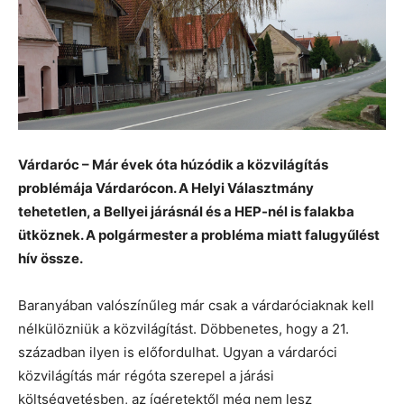
Várdaróc – Már évek óta húzódik a közvilágítás
problémája Várdarócon. A Helyi Választmány
tehetetlen, a Bellyei járásnál és a HEP-nél is falakba
ütköznek. A polgármester a probléma miatt falugyűlést
hív össze.
Baranyában valószínűleg már csak a várdaróciaknak kell
nélkülözniük a közvilágítást. Döbbenetes, hogy a 21.
században ilyen is előfordulhat. Ugyan a várdaróci
közvilágítás már régóta szerepel a járási
költségvetésben, az ígéretektől még nem lesz