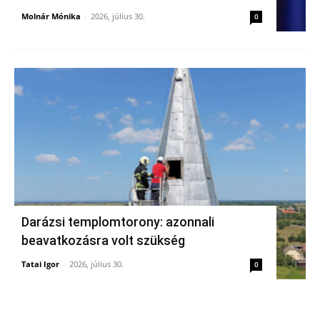
Molnár Mónika
-
2026, július 30.
0
Darázsi templomtorony: azonnali
beavatkozásra volt szükség
Tatai Igor
-
2026, július 30.
0