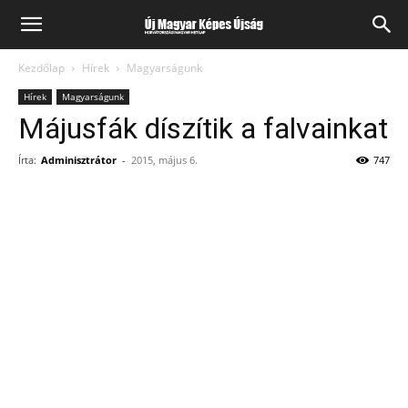
Kezdőlap
Hírek
Magyarságunk
Hírek
Magyarságunk
Májusfák díszítik a falvainkat
Írta:
Adminisztrátor
-
2015, május 6.
747