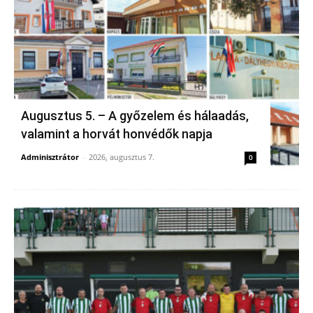
Augusztus 5. – A győzelem és hálaadás,
valamint a horvát honvédők napja
Adminisztrátor
-
2026, augusztus 7.
0