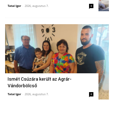
Tatai Igor
-
2026, augusztus 7.
0
Ismét Csúzára került az Agrár-
Vándorbölcső
Tatai Igor
-
2026, augusztus 7.
0