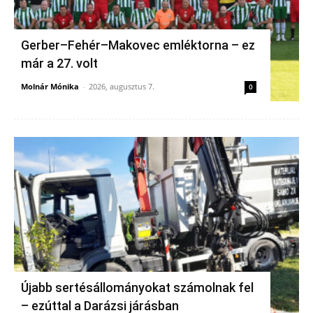
Gerber–Fehér–Makovec emléktorna – ez
már a 27. volt
Molnár Mónika
-
2026, augusztus 7.
0
Újabb sertésállományokat számolnak fel
– ezúttal a Darázsi járásban