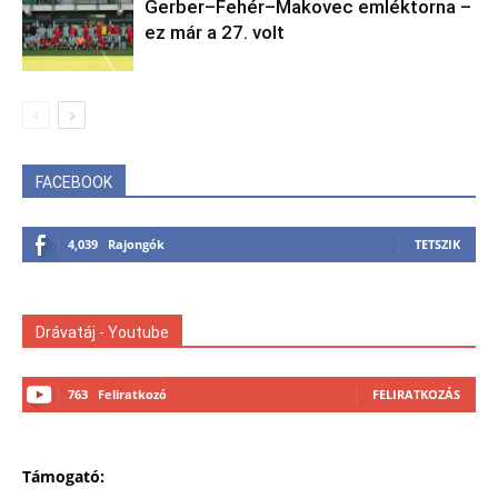
Gerber–Fehér–Makovec emléktorna –
ez már a 27. volt
FACEBOOK
4,039
Rajongók
TETSZIK
Drávatáj - Youtube
763
Feliratkozó
FELIRATKOZÁS
Támogató: