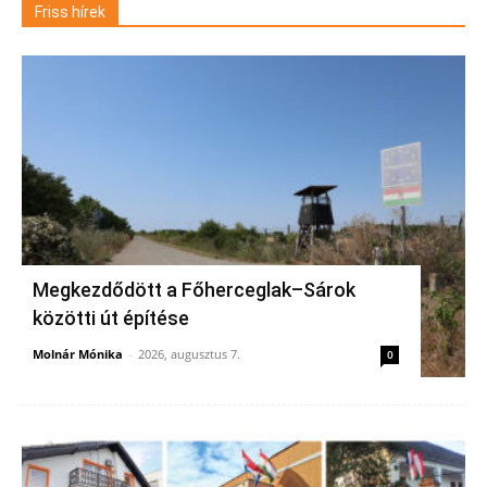
Friss hírek
Megkezdődött a Főherceglak–Sárok
közötti út építése
Molnár Mónika
-
2026, augusztus 7.
0