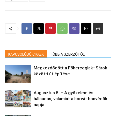
KAPCSOLÓDÓ CIKKEK
TÖBB A SZERZŐTŐL
Megkezdődött a Főherceglak–Sárok
közötti út építése
Augusztus 5. – A győzelem és
hálaadás, valamint a horvát honvédők
napja