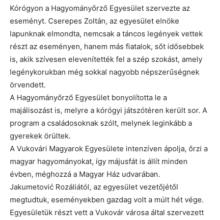
Kórógyon a Hagyományőrző Egyesület szervezte az
eseményt. Cserepes Zoltán, az egyesület elnöke
lapunknak elmondta, nemcsak a táncos legények vettek
részt az eseményen, hanem más fiatalok, sőt idősebbek
is, akik szívesen elevenítették fel a szép szokást, amely
legénykorukban még sokkal nagyobb népszerűségnek
örvendett.
A Hagyományőrző Egyesület bonyolította le a
majálisozást is, melyre a kórógyi játszótéren került sor. A
program a családosoknak szólt, melynek leginkább a
gyerekek örültek.
A Vukovári Magyarok Egyesülete intenzíven ápolja, őrzi a
magyar hagyományokat, így májusfát is állít minden
évben, méghozzá a Magyar Ház udvarában.
Jakumetović Rozáliától, az egyesület vezetőjétől
megtudtuk, eseményekben gazdag volt a múlt hét vége.
Egyesületük részt vett a Vukovár városa által szervezett