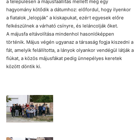
a településen a májusfaállítás mellett még egy
hagyomány kötődik a dátumhoz: előfordul, hogy ilyenkor
a fiatalok „lelopják” a kiskapukat, ezért egyesek előre
felkészülnek a várható csínyre, és leláncolják őket.
A májusfa eltávolítása mindenhol hasonlóképpen
történik. Május végén ugyanaz a társaság fogja kiszedni a
fát, amelyik felállította, a lányok olyankor vendégül látják a
fiúkat, a közös májusfákat pedig ünnepélyes keretek
között döntik ki.