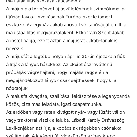
májusfaállítás szokása kapcsolódik.
A májusfa a természet újjászületésének szimbóluma, az
ifjúság tavaszi szokásainak Európa-szerte ismert
eszköze. Az egyház Jakab apostol vértanúságát említi a
májusfaállítás magyarázataként. Ekkor van Szent Jakab
apostol napja, ezért aztán a májusfát Jakab-fának is
nevezik.
A májusfát a legtöbb helyen április 30-án éjszaka a fiúk
állítják a lányos házakhoz. Az akciót észrevétlenül
próbálják végrehajtani, hogy majális reggelén a
megajándékozott lányok csak sejthessék, hogy ki a
hódolójuk.
A májusfa kivágása, szállítása, feldíszítése a legénybanda
közös, bizalmas feladata, igazi csapatmunka.
Az erdőben vagy réten kivágott nyár- vagy fűzfát vállon
vagy traktorral viszik a faluba. Lábadi Károly Drávaszög
Lexikonjában azt írja, a kopácsiak régebben csónakkal
szállították. A kivágott fát vidékünkön színes krepp-