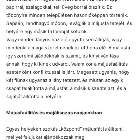
papírral, szalagokkal, teli üveg borral díszítik. Ez
többnyire minden településen hasonlóképpen történik.
Sepsén, rendhagyó módon, levágják a májusfa tetejét, és
helyére egy másik fa lombját kötözik.
Vagy minden lányos ház elé együttesen állítják, vagy
mindenki a maga szerelmének az otthona elé. A májusfa
így szerelmi ajándéknak is számít, és kinyilvánítása
annak, hogy ki kinek udvarol. Valamikor a májusfaállítás
esetenként konfliktussal is járt. Megesett ugyanis, hogy
két fiúnak ugyanaz a lány tetszett, és miután az egyik
csapat felállította a májusfát, a másik kiszedte azt, és a
sajátját állította a helyére.
Májusfaállítás és majálisozás napjainkban
Egyes helyeken szokás „központi” májusfát is állítani,
mellyel falujukat ajándékozzák meg.