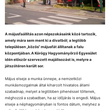
A májusfaállítás azon népszokásaink közé tartozik,
amely mára sem ment ki a divatból; a legtöbb
településen „közös“ májusfát állítanak a falu
központjában. A Kórógy Hagyományőrző Egyesület
idén először szervezett majálisozást is, melyre a
játszótéren került sor.
Május elseje a munka ünnepe, a nemzetközi
munkásmozgalmak által kiharcolt hivatalos állami
szabadnap, melyet a legtöbben pihenéssel töltenek,
méghozzá a szabadban, ha az időjárás is engedi. Május
elseje a néphagyományban is fontos dátum, melyhez a