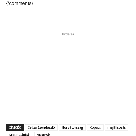
{fcomments}
Hirdetés
CÍMKÉK
Csúza Szentlászló
Horvátország
Kopács
majálisozás
Májusfaállítás
Vukovár