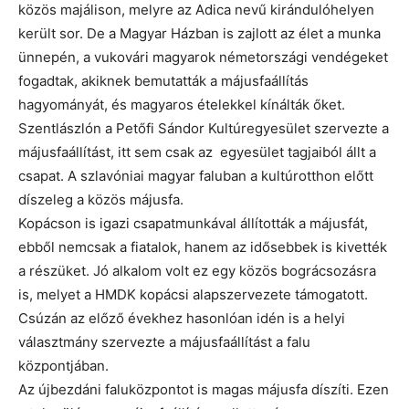
közös majálison, melyre az Adica nevű kirándulóhelyen
került sor. De a Magyar Házban is zajlott az élet a munka
ünnepén, a vukovári magyarok németországi vendégeket
fogadtak, akiknek bemutatták a májusfaállítás
hagyományát, és magyaros ételekkel kínálták őket.
Szentlászlón a Petőfi Sándor Kultúregyesület szervezte a
májusfaállítást, itt sem csak az egyesület tagjaiból állt a
csapat. A szlavóniai magyar faluban a kultúrotthon előtt
díszeleg a közös májusfa.
Kopácson is igazi csapatmunkával állították a májusfát,
ebből nemcsak a fiatalok, hanem az idősebbek is kivették
a részüket. Jó alkalom volt ez egy közös bográcsozásra
is, melyet a HMDK kopácsi alapszervezete támogatott.
Csúzán az előző évekhez hasonlóan idén is a helyi
választmány szervezte a májusfaállítást a falu
központjában.
Az újbezdáni faluközpontot is magas májusfa díszíti. Ezen