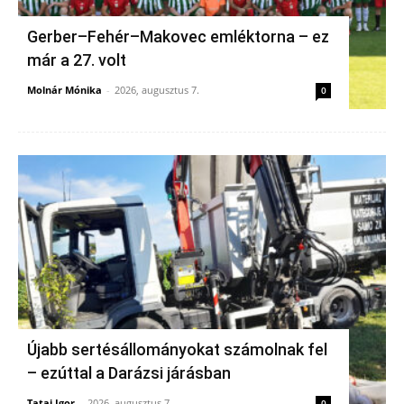
Gerber–Fehér–Makovec emléktorna – ez
már a 27. volt
Molnár Mónika
-
2026, augusztus 7.
0
Újabb sertésállományokat számolnak fel
– ezúttal a Darázsi járásban
Tatai Igor
-
2026, augusztus 7.
0