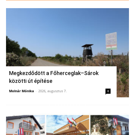
Megkezdődött a Főherceglak–Sárok
közötti út építése
Molnár Mónika
-
2026, augusztus 7.
0