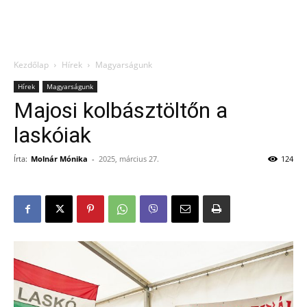
Kezdőlap
Hírek
Magyarságunk
Hírek
Magyarságunk
Majosi kolbásztöltőn a
laskóiak
Írta:
Molnár Mónika
-
2025, március 27.
124