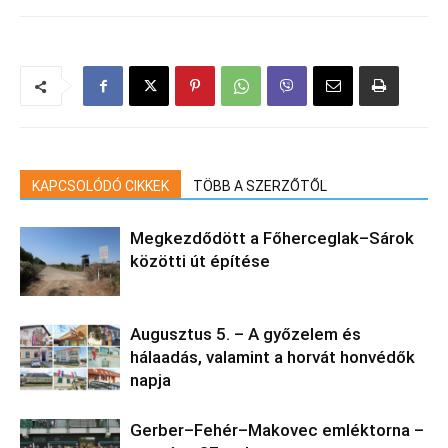
KAPCSOLÓDÓ CIKKEK
TÖBB A SZERZŐTŐL
Megkezdődött a Főherceglak–Sárok
közötti út építése
Augusztus 5. – A győzelem és
hálaadás, valamint a horvát honvédők
napja
Gerber–Fehér–Makovec emléktorna –