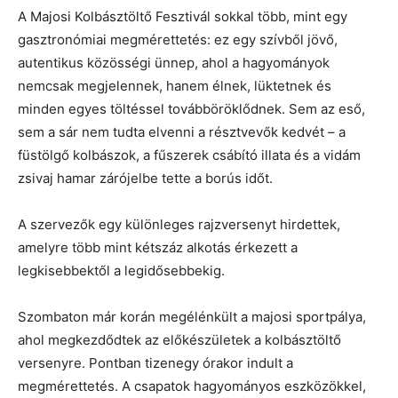
A Majosi Kolbásztöltő Fesztivál sokkal több, mint egy
gasztronómiai megmérettetés: ez egy szívből jövő,
autentikus közösségi ünnep, ahol a hagyományok
nemcsak megjelennek, hanem élnek, lüktetnek és
minden egyes töltéssel továbböröklődnek. Sem az eső,
sem a sár nem tudta elvenni a résztvevők kedvét – a
füstölgő kolbászok, a fűszerek csábító illata és a vidám
zsivaj hamar zárójelbe tette a borús időt.
A szervezők egy különleges rajzversenyt hirdettek,
amelyre több mint kétszáz alkotás érkezett a
legkisebbektől a legidősebbekig.
Szombaton már korán megélénkült a majosi sportpálya,
ahol megkezdődtek az előkészületek a kolbásztöltő
versenyre. Pontban tizenegy órakor indult a
megmérettetés. A csapatok hagyományos eszközökkel,