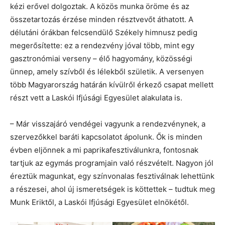
kézi erővel dolgoztak. A közös munka öröme és az
összetartozás érzése minden résztvevőt áthatott. A
délutáni órákban felcsendülő Székely himnusz pedig
megerősítette: ez a rendezvény jóval több, mint egy
gasztronómiai verseny – élő hagyomány, közösségi
ünnep, amely szívből és lélekből születik. A versenyen
több Magyarország határán kívülről érkező csapat mellett
részt vett a Laskói Ifjúsági Egyesület alakulata is.
– Már visszajáró vendégei vagyunk a rendezvénynek, a
szervezőkkel baráti kapcsolatot ápolunk. Ők is minden
évben eljönnek a mi paprikafesztiválunkra, fontosnak
tartjuk az egymás programjain való részvételt. Nagyon jól
éreztük magunkat, egy színvonalas fesztiválnak lehettünk
a részesei, ahol új ismeretségek is köttettek – tudtuk meg
Munk Eriktől, a Laskói Ifjúsági Egyesület elnökétől.