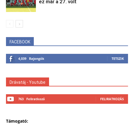
ez már a 27. volt
FACEBOOK
4,039
Rajongók
TETSZIK
Drávatáj - Youtube
763
Feliratkozó
FELIRATKOZÁS
Támogató: