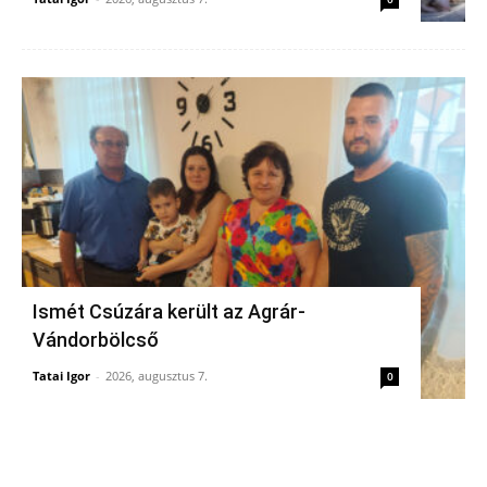
Ismét Csúzára került az Agrár-
Vándorbölcső
Tatai Igor
-
2026, augusztus 7.
0