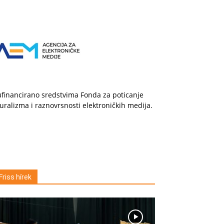
financirano sredstvima Fonda za poticanje
uralizma i raznovrsnosti elektroničkih medija.
Friss hírek