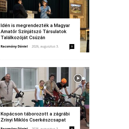
Idén is megrendezték a Magyar
Amatőr Színjátszó Társulatok
Találkozóját Csúzán
Racsmány Dániel
-
2026, augusztus 3.
0
Kopácson táborozott a zágrábi
Zrínyi Miklós Cserkészcsapat
Racsmány Dániel
-
2026, augusztus 3.
0