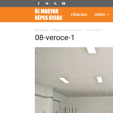
Képes
FŐOLDAL
HÍREK
Újság
Kezdőlap
Magyar nap Verőcén
08-veroce-1
08-veroce-1