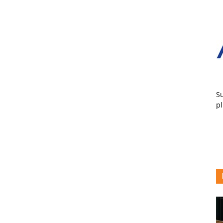
Su
pl