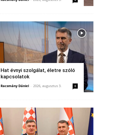
Hat évnyi szolgálat, életre szóló
kapcsolatok
Racsmány Dániel
-
2026, augusztus 3.
0