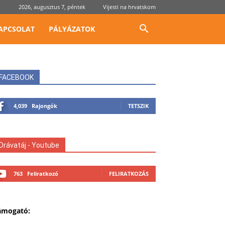
2026, augusztus 7, péntek
Vijesti na hrvatskom
APCSOLAT
PÁLYÁZATOK
FACEBOOK
4,039
Rajongók
TETSZIK
Drávatáj - Youtube
763
Feliratkozó
FELIRATKOZÁS
ámogató: