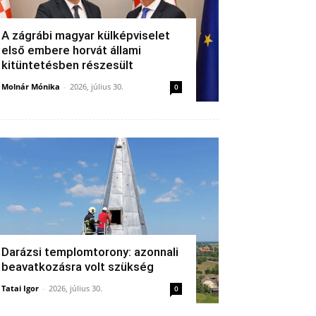
A zágrábi magyar külképviselet
első embere horvát állami
kitüntetésben részesült
Molnár Mónika
-
2026, július 30.
0
Darázsi templomtorony: azonnali
beavatkozásra volt szükség
Tatai Igor
-
2026, július 30.
0