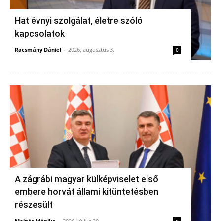
Hat évnyi szolgálat, életre szóló
kapcsolatok
Racsmány Dániel
-
2026, augusztus 3.
0
A zágrábi magyar külképviselet első
embere horvát állami kitüntetésben
részesült
Molnár Mónika
-
2026, július 30.
0