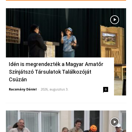
Idén is megrendezték a Magyar Amatőr
Színjátszó Társulatok Találkozóját
Csúzán
Racsmány Dániel
-
2026, augusztus 3.
0