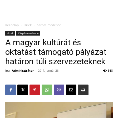
Kezdőlap
Hírek
Kárpát-medence
Hírek
Kárpát-medence
A magyar kultúrát és
oktatást támogató pályázat
határon túli szervezeteknek
Írta:
Adminisztrátor
-
2017, január 26.
518