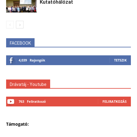
Kutatóhálózat
FACEBOOK
4,039
Rajongók
TETSZIK
Drávatáj - Youtube
763
Feliratkozó
FELIRATKOZÁS
Támogató: