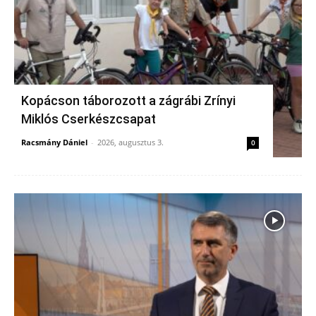
Kopácson táborozott a zágrábi Zrínyi
Miklós Cserkészcsapat
Racsmány Dániel
-
2026, augusztus 3.
0