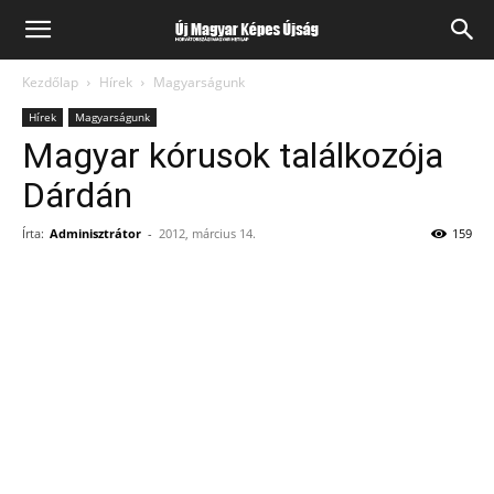
Kezdőlap
Hírek
Magyarságunk
Hírek
Magyarságunk
Magyar kórusok találkozója
Dárdán
Írta:
Adminisztrátor
-
2012, március 14.
159