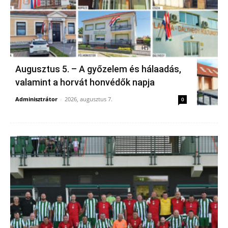
Augusztus 5. – A győzelem és hálaadás,
valamint a horvát honvédők napja
Adminisztrátor
-
2026, augusztus 7.
0