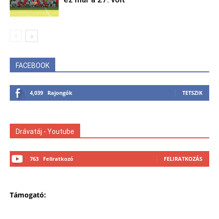
FACEBOOK
4,039
Rajongók
TETSZIK
Drávatáj - Youtube
763
Feliratkozó
FELIRATKOZÁS
Támogató: