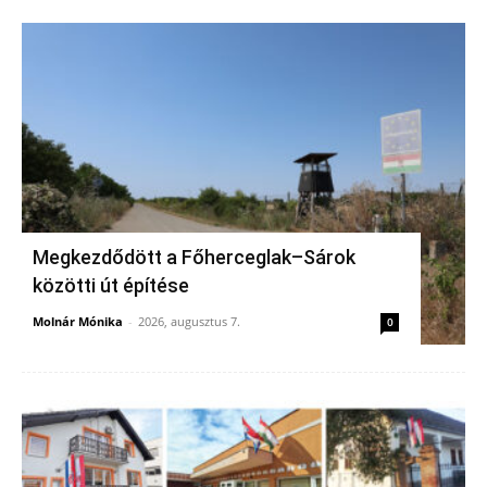
Megkezdődött a Főherceglak–Sárok
közötti út építése
Molnár Mónika
-
2026, augusztus 7.
0