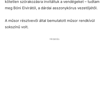
kötetlen szórakozásra invitáltuk a vendégeket – tudtam
meg Bóni Elvirától, a dárdai asszonykórus vezetőjétől.
A műsor résztvevői által bemutatott műsor rendkívül
sokszínű volt.
Hirdetés