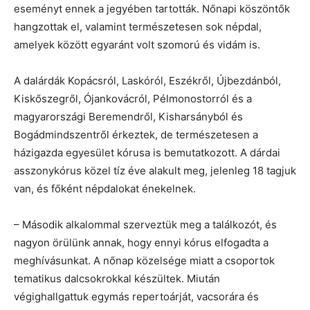
eseményt ennek a jegyében tartották. Nőnapi köszöntők
hangzottak el, valamint természetesen sok népdal,
amelyek között egyaránt volt szomorú és vidám is.
A dalárdák Kopácsról, Laskóról, Eszékről, Újbezdánból,
Kiskőszegről, Ójankovácról, Pélmonostorról és a
magyarországi Beremendről, Kisharsányból és
Bogádmindszentről érkeztek, de természetesen a
házigazda egyesület kórusa is bemutatkozott. A dárdai
asszonykórus közel tíz éve alakult meg, jelenleg 18 tagjuk
van, és főként népdalokat énekelnek.
– Második alkalommal szerveztük meg a találkozót, és
nagyon örülünk annak, hogy ennyi kórus elfogadta a
meghívásunkat. A nőnap közelsége miatt a csoportok
tematikus dalcsokrokkal készültek. Miután
végighallgattuk egymás repertoárját, vacsorára és