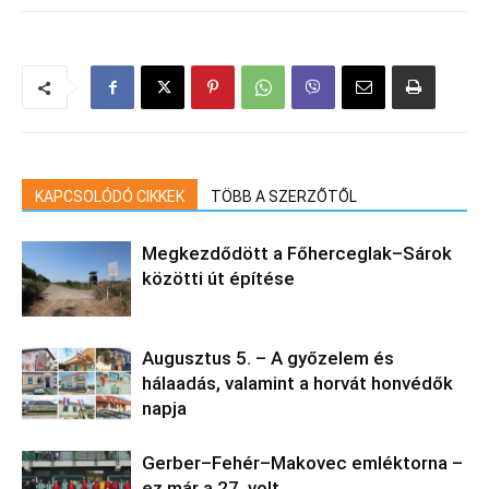
KAPCSOLÓDÓ CIKKEK
TÖBB A SZERZŐTŐL
Megkezdődött a Főherceglak–Sárok
közötti út építése
Augusztus 5. – A győzelem és
hálaadás, valamint a horvát honvédők
napja
Gerber–Fehér–Makovec emléktorna –
ez már a 27. volt