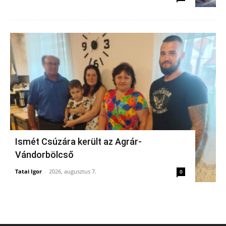
Ismét Csúzára került az Agrár-
Vándorbölcső
Tatai Igor
-
2026, augusztus 7.
0