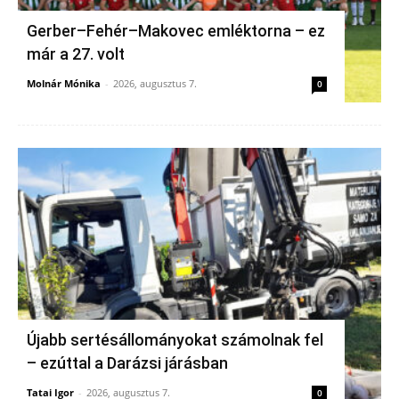
Gerber–Fehér–Makovec emléktorna – ez
már a 27. volt
Molnár Mónika
-
2026, augusztus 7.
0
Újabb sertésállományokat számolnak fel
– ezúttal a Darázsi járásban
Tatai Igor
-
2026, augusztus 7.
0