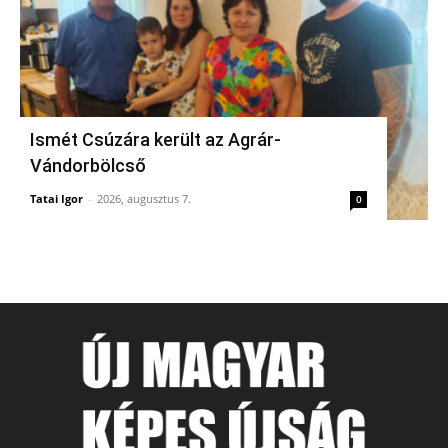
Ismét Csúzára került az Agrár-
Vándorbölcső
Tatai Igor
-
2026, augusztus 7.
0