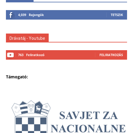
4,039
Rajongók
TETSZIK
Drávatáj - Youtube
763
Feliratkozó
FELIRATKOZÁS
Támogató: