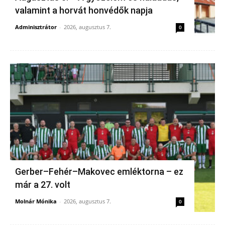
valamint a horvát honvédők napja
Adminisztrátor
-
2026, augusztus 7.
0
Gerber–Fehér–Makovec emléktorna – ez
már a 27. volt
Molnár Mónika
-
2026, augusztus 7.
0