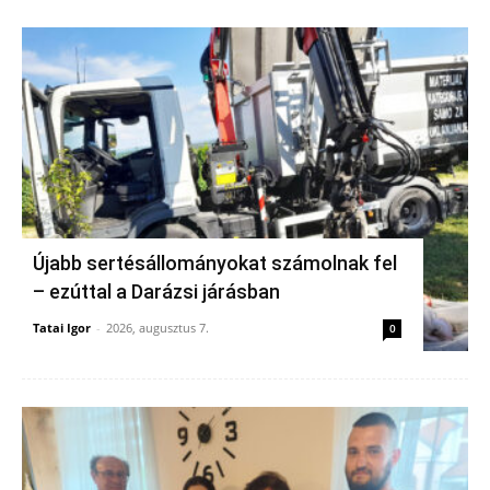
Újabb sertésállományokat számolnak fel
– ezúttal a Darázsi járásban
Tatai Igor
-
2026, augusztus 7.
0