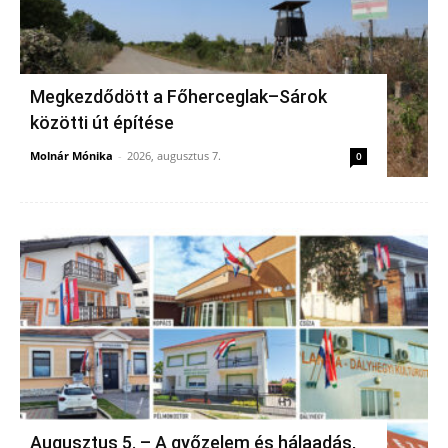
Megkezdődött a Főherceglak–Sárok
közötti út építése
Molnár Mónika
-
2026, augusztus 7.
0
Augusztus 5. – A győzelem és hálaadás,