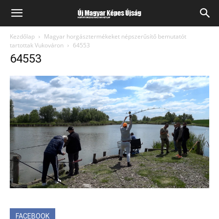
Kezdőlap
Magyar horgásztermékeket népszerűsítő bemutatót
tartottak Vukováron
64553
64553
FACEBOOK