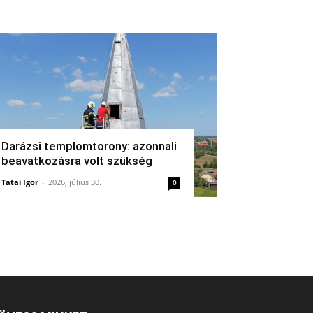
Darázsi templomtorony: azonnali
beavatkozásra volt szükség
Tatai Igor
-
2026, július 30.
0