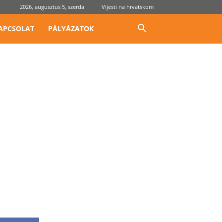
2026, augusztus 5, szerda
Vijesti na hrvatskom
APCSOLAT
PÁLYÁZATOK