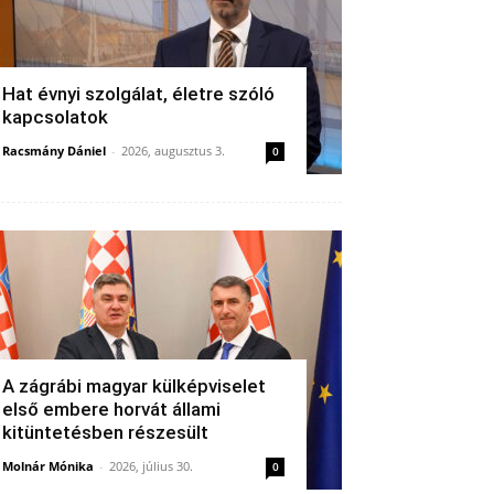
Hat évnyi szolgálat, életre szóló
kapcsolatok
Racsmány Dániel
-
2026, augusztus 3.
0
A zágrábi magyar külképviselet
első embere horvát állami
kitüntetésben részesült
Molnár Mónika
-
2026, július 30.
0