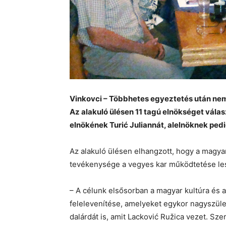
Vinkovci – Többhetes egyeztetés után nem
Az alakuló ülésen 11 tagú elnökséget válas
elnökének Turić Juliannát, alelnöknek pedi
Az alakuló ülésen elhangzott, hogy a magya
tevékenysége a vegyes kar működtetése lesz
– A célunk elsősorban a magyar kultúra és
felelevenítése, amelyeket egykor nagyszüle
dalárdát is, amit Lacković Ružica vezet. Sze