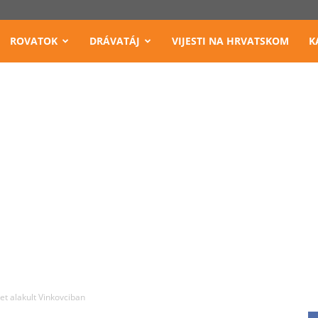
ROVATOK
DRÁVATÁJ
VIJESTI NA HRVATSKOM
K
t alakult Vinkovciban