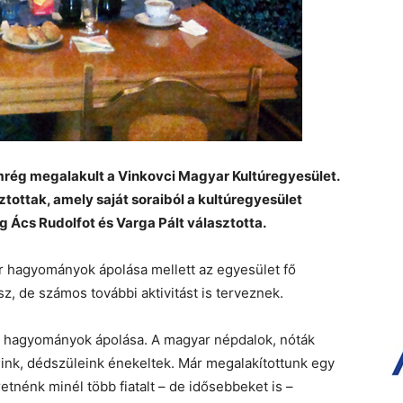
rég megalakult a Vinkovci Magyar Kultúregyesület.
ztottak, amely saját soraiból a kultúregyesület
g Ács Rudolfot és Varga Pált választotta.
r hagyományok ápolása mellett az egyesület fő
, de számos további aktivitást is terveznek.
 a hagyományok ápolása. A magyar népdalok, nóták
ink, dédszüleink énekeltek. Már megalakítottunk egy
retnénk minél több fiatalt – de idősebbeket is –