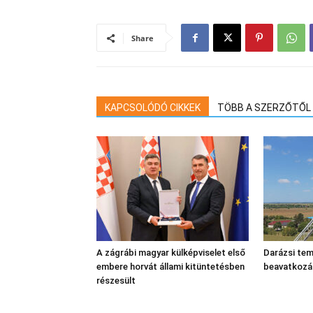
Share
KAPCSOLÓDÓ CIKKEK
TÖBB A SZERZŐTŐL
A zágrábi magyar külképviselet első
Darázsi tem
embere horvát állami kitüntetésben
beavatkozá
részesült