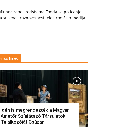
financirano sredstvima Fonda za poticanje
uralizma i raznovrsnosti elektroničkih medija.
Friss hírek
Idén is megrendezték a Magyar
Amatőr Színjátszó Társulatok
Találkozóját Csúzán