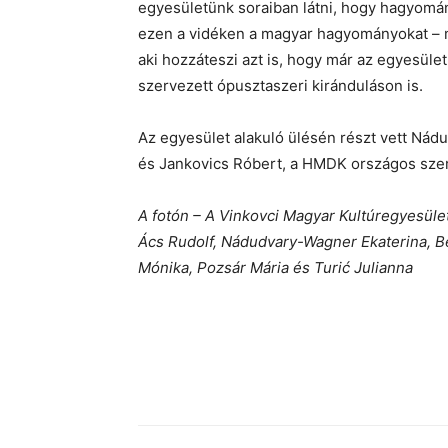
egyesületünk soraiban látni, hogy hagyomá
ezen a vidéken a magyar hagyományokat – m
aki hozzáteszi azt is, hogy már az egyesület
szervezett ópusztaszeri kiránduláson is.
Az egyesület alakuló ülésén részt vett Nád
és Jankovics Róbert, a HMDK országos sze
A fotón – A Vinkovci Magyar Kultúregyesület 
Ács Rudolf, Nádudvary-Wagner Ekaterina, Bel
Mónika, Pozsár Mária és Turić Julianna