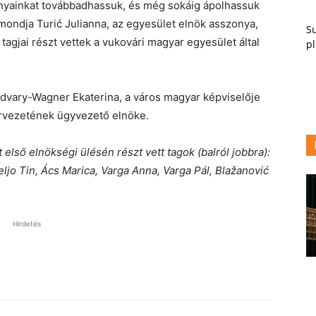
nyainkat továbbadhassuk, és még sokáig ápolhassuk
ondja Turić Julianna, az egyesület elnök asszonya,
Su
 tagjai részt vettek a vukovári magyar egyesület által
pl
udvary-Wagner Ekaterina, a város magyar képviselője
rvezetének ügyvezető elnöke.
első elnökségi ülésén részt vett tagok (balról jobbra):
jo Tin, Ács Marica, Varga Anna, Varga Pál, Blažanović
Hirdetés