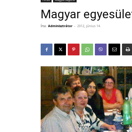
Magyar egyesület
Írta:
Adminisztrátor
-
2012, június 14.