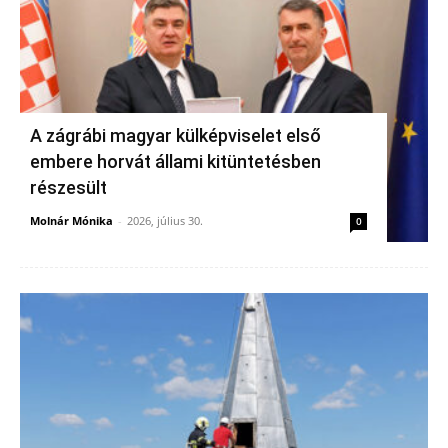
A zágrábi magyar külképviselet első
embere horvát állami kitüntetésben
részesült
Molnár Mónika
-
2026, július 30.
0