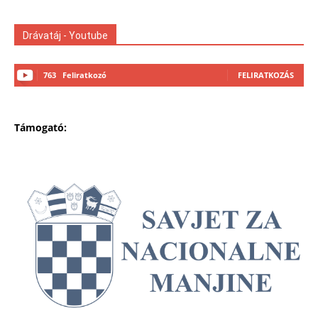
Drávatáj - Youtube
763
Feliratkozó
FELIRATKOZÁS
Támogató: