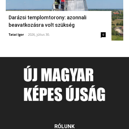
Darázsi templomtorony: azonnali
beavatkozásra volt szükség
Tatai Igor
-
2026, július 30.
0
RÓLUNK