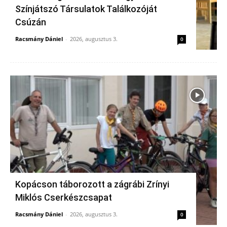
Színjátszó Társulatok Találkozóját
Csúzán
Racsmány Dániel
-
2026, augusztus 3.
0
Kopácson táborozott a zágrábi Zrínyi
Miklós Cserkészcsapat
Racsmány Dániel
-
2026, augusztus 3.
0