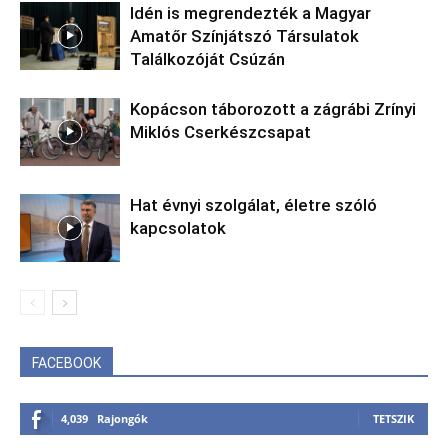
Idén is megrendezték a Magyar
Amatőr Színjátszó Társulatok
Találkozóját Csúzán
Kopácson táborozott a zágrábi Zrínyi
Miklós Cserkészcsapat
Hat évnyi szolgálat, életre szóló
kapcsolatok
FACEBOOK
4,039
Rajongók
TETSZIK