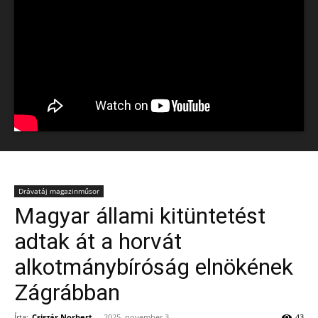
Drávatáj magazinműsor
Magyar állami kitüntetést
adtak át a horvát
alkotmánybíróság elnökének
Zágrábban
Írta:
Csiszár Norbert
-
2025, november 3.
43