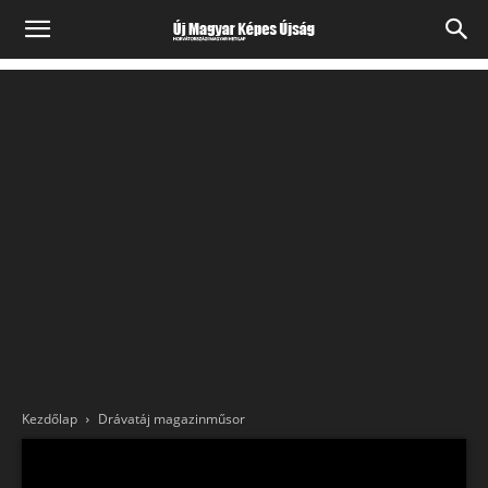
Kezdőlap
Drávatáj magazinműsor