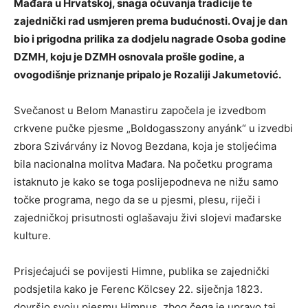
Mađara u Hrvatskoj, snaga očuvanja tradicije te
zajednički rad usmjeren prema budućnosti. Ovaj je dan
bio i prigodna prilika za dodjelu nagrade Osoba godine
DZMH, koju je DZMH osnovala prošle godine, a
ovogodišnje priznanje pripalo je Rozaliji Jakumetović.
Svečanost u Belom Manastiru započela je izvedbom
crkvene pučke pjesme „Boldogasszony anyánk“ u izvedbi
zbora Szivárvány iz Novog Bezdana, koja je stoljećima
bila nacionalna molitva Mađara. Na početku programa
istaknuto je kako se toga poslijepodneva ne nižu samo
točke programa, nego da se u pjesmi, plesu, riječi i
zajedničkoj prisutnosti oglašavaju živi slojevi mađarske
kulture.
Prisjećajući se povijesti Himne, publika se zajednički
podsjetila kako je Ferenc Kölcsey 22. siječnja 1823.
dovršio svoju pjesmu Himnus, zbog čega je upravo taj