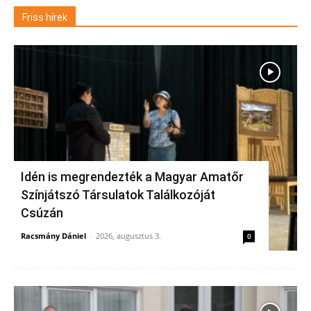
Friss hírek
Idén is megrendezték a Magyar Amatőr
Színjátszó Társulatok Találkozóját
Csúzán
Racsmány Dániel
-
2026, augusztus 3.
0