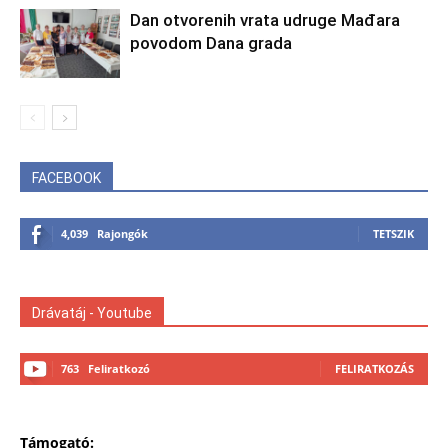
Dan otvorenih vrata udruge Mađara
povodom Dana grada
FACEBOOK
4,039
Rajongók
TETSZIK
Drávatáj - Youtube
763
Feliratkozó
FELIRATKOZÁS
Támogató: