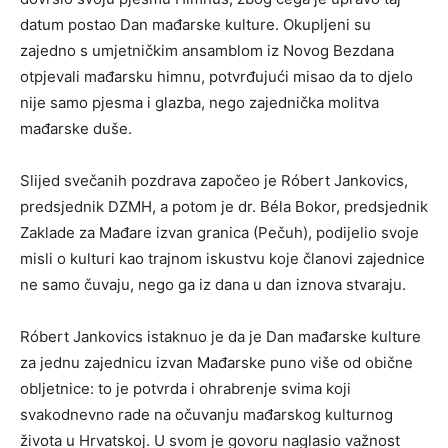
datum postao Dan mađarske kulture. Okupljeni su
zajedno s umjetničkim ansamblom iz Novog Bezdana
otpjevali mađarsku himnu, potvrđujući misao da to djelo
nije samo pjesma i glazba, nego zajednička molitva
mađarske duše.
Slijed svečanih pozdrava započeo je Róbert Jankovics,
predsjednik DZMH, a potom je dr. Béla Bokor, predsjednik
Zaklade za Mađare izvan granica (Pečuh), podijelio svoje
misli o kulturi kao trajnom iskustvu koje članovi zajednice
ne samo čuvaju, nego ga iz dana u dan iznova stvaraju.
Róbert Jankovics istaknuo je da je Dan mađarske kulture
za jednu zajednicu izvan Mađarske puno više od obične
obljetnice: to je potvrda i ohrabrenje svima koji
svakodnevno rade na očuvanju mađarskog kulturnog
života u Hrvatskoj. U svom je govoru naglasio važnost