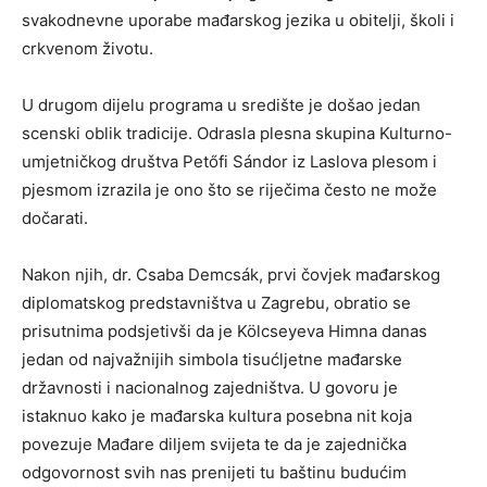
svakodnevne uporabe mađarskog jezika u obitelji, školi i
crkvenom životu.
U drugom dijelu programa u središte je došao jedan
scenski oblik tradicije. Odrasla plesna skupina Kulturno-
umjetničkog društva Petőfi Sándor iz Laslova plesom i
pjesmom izrazila je ono što se riječima često ne može
dočarati.
Nakon njih, dr. Csaba Demcsák, prvi čovjek mađarskog
diplomatskog predstavništva u Zagrebu, obratio se
prisutnima podsjetivši da je Kölcseyeva Himna danas
jedan od najvažnijih simbola tisućljetne mađarske
državnosti i nacionalnog zajedništva. U govoru je
istaknuo kako je mađarska kultura posebna nit koja
povezuje Mađare diljem svijeta te da je zajednička
odgovornost svih nas prenijeti tu baštinu budućim