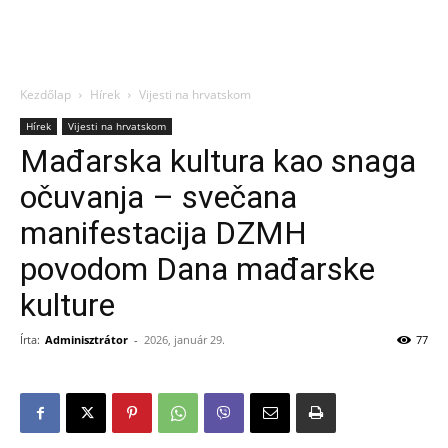
Kezdőlap
Hírek
Vijesti na hrvatskom
Hírek
Vijesti na hrvatskom
Mađarska kultura kao snaga
očuvanja – svečana
manifestacija DZMH
povodom Dana mađarske
kulture
Írta:
Adminisztrátor
-
2026, január 29.
77