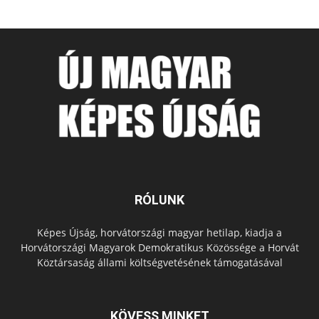
RÓLUNK
Képes Újság, horvátországi magyar hetilap, kiadja a
Horvátországi Magyarok Demokratikus Közössége a Horvát
Köztársaság állami költségvetésének támogatásával
KÖVESS MINKET