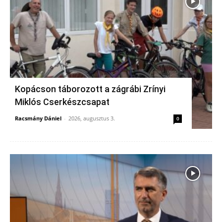
Kopácson táborozott a zágrábi Zrínyi
Miklós Cserkészcsapat
Racsmány Dániel
-
2026, augusztus 3.
0