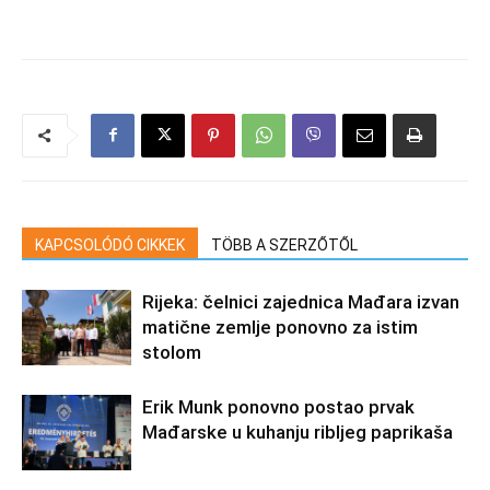
KAPCSOLÓDÓ CIKKEK
TÖBB A SZERZŐTŐL
Rijeka: čelnici zajednica Mađara izvan
matične zemlje ponovno za istim
stolom
Erik Munk ponovno postao prvak
Mađarske u kuhanju ribljeg paprikaša