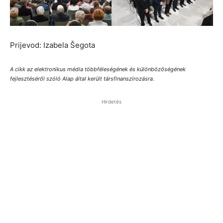
Prijevod: Izabela Šegota
A cikk az elektronikus média többféleségének és különbözőségének
fejlesztéséről szóló Alap által került társfinanszírozásra
.
Hirdetés