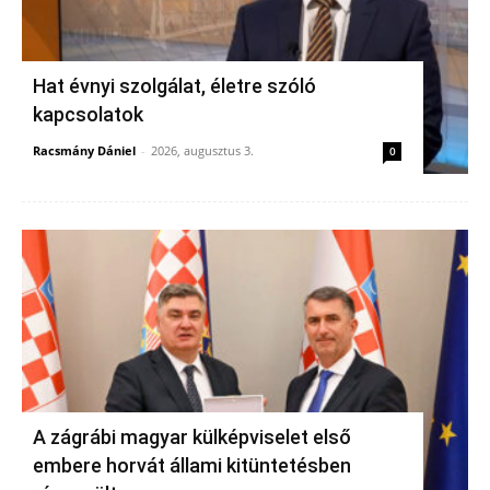
Hat évnyi szolgálat, életre szóló
kapcsolatok
Racsmány Dániel
-
2026, augusztus 3.
0
A zágrábi magyar külképviselet első
embere horvát állami kitüntetésben