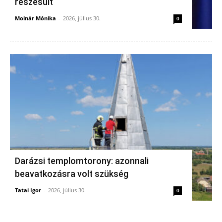
részesült
Molnár Mónika
-
2026, július 30.
0
Darázsi templomtorony: azonnali
beavatkozásra volt szükség
Tatai Igor
-
2026, július 30.
0