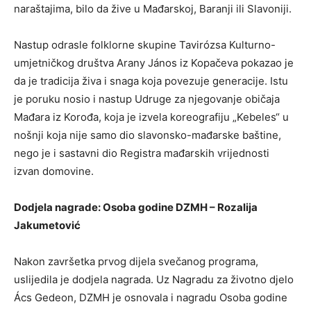
naraštajima, bilo da žive u Mađarskoj, Baranji ili Slavoniji.
Nastup odrasle folklorne skupine Tavirózsa Kulturno-
umjetničkog društva Arany János iz Kopačeva pokazao je
da je tradicija živa i snaga koja povezuje generacije. Istu
je poruku nosio i nastup Udruge za njegovanje običaja
Mađara iz Korođa, koja je izvela koreografiju „Kebeles“ u
nošnji koja nije samo dio slavonsko-mađarske baštine,
nego je i sastavni dio Registra mađarskih vrijednosti
izvan domovine.
Dodjela nagrade: Osoba godine DZMH – Rozalija
Jakumetović
Nakon završetka prvog dijela svečanog programa,
uslijedila je dodjela nagrada. Uz Nagradu za životno djelo
Ács Gedeon, DZMH je osnovala i nagradu Osoba godine