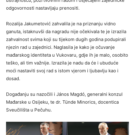
ustrajnošću, požrtvovnim radom i osjećajem zajedničke
odgovornosti nastavljaju prenositi.
Rozalija Jakumetović zahvalila je na priznanju vidno
ganuta, istaknuvši da nagradu nije očekivala te je izrazila
zahvalnost svima koji su tijekom dugih godina podupirali
njezin rad u zajednici. Naglasila je kako je očuvanje
mađarskog identiteta u Vukovaru, gdje ih je malo, osobito
teško, ali tim važnije. Izrazila je nadu da će i ubuduće
moći nastaviti svoj rad s istom vjerom i ljubavlju kao i
dosad.
Događanju su nazočili i János Magdó, generalni konzul
Mađarske u Osijeku, te dr. Tünde Minorics, docentica
Sveučilišta u Pečuhu.