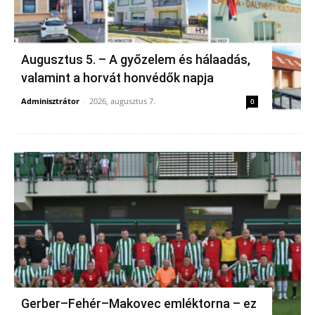
Augusztus 5. – A győzelem és hálaadás,
valamint a horvát honvédők napja
Adminisztrátor
-
2026, augusztus 7.
0
Gerber–Fehér–Makovec emléktorna – ez