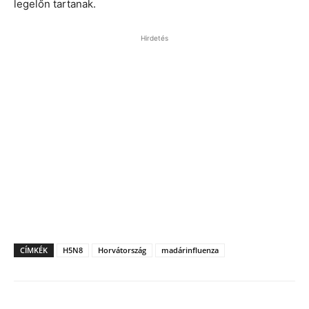
legelőn tartanak.
Hirdetés
CÍMKÉK
H5N8
Horvátország
madárinfluenza