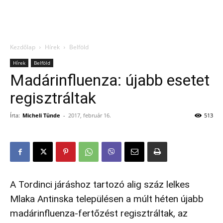
Kezdőlap
Hírek
Belföld
Hírek
Belföld
Madárinfluenza: újabb esetet
regisztráltak
Írta:
Micheli Tünde
-
2017, február 16.
513
A Tordinci járáshoz tartozó alig száz lelkes
Mlaka Antinska településen a múlt héten újabb
madárinfluenza-fertőzést regisztráltak, az