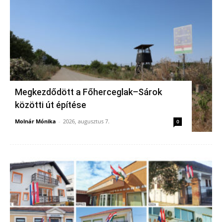
Megkezdődött a Főherceglak–Sárok
közötti út építése
Molnár Mónika
-
2026, augusztus 7.
0