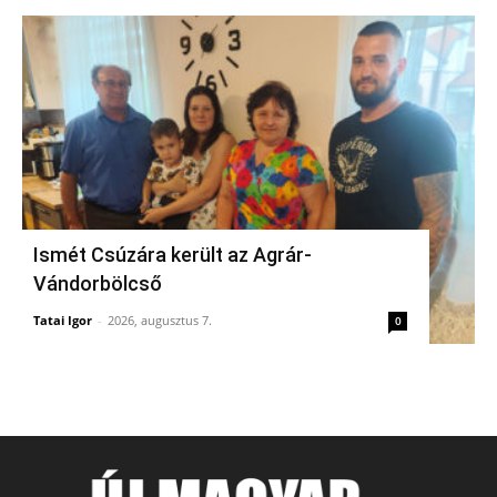
Ismét Csúzára került az Agrár-
Vándorbölcső
Tatai Igor
-
2026, augusztus 7.
0