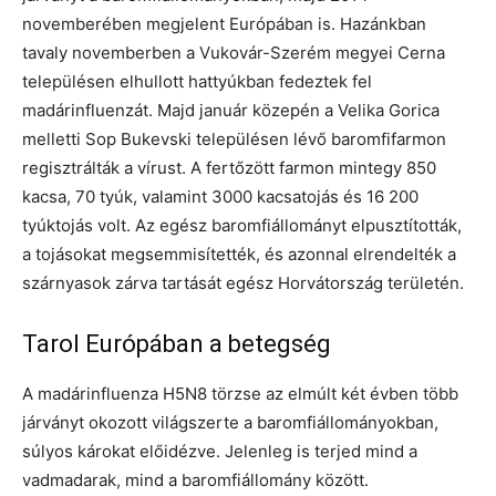
novemberében megjelent Európában is. Hazánkban
tavaly novemberben a Vukovár-Szerém megyei Cerna
településen elhullott hattyúkban fedeztek fel
madárinfluenzát. Majd január közepén a Velika Gorica
melletti Sop Bukevski településen lévő baromfifarmon
regisztrálták a vírust. A fertőzött farmon mintegy 850
kacsa, 70 tyúk, valamint 3000 kacsatojás és 16 200
tyúktojás volt. Az egész baromfiállományt elpusztították,
a tojásokat megsemmisítették, és azonnal elrendelték a
szárnyasok zárva tartását egész Horvátország területén.
Tarol Európában a betegség
A madárinfluenza H5N8 törzse az elmúlt két évben több
járványt okozott világszerte a baromfiállományokban,
súlyos károkat előidézve. Jelenleg is terjed mind a
vadmadarak, mind a baromfiállomány között.