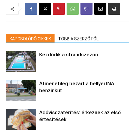
KAPCSOLÓDÓ CIKKEK
TÖBB A SZERZŐTŐL
Kezdődik a strandszezon
Átmenetileg bezárt a bellyei INA
benzinkút
Adóvisszatérítés: érkeznek az első
értesítések