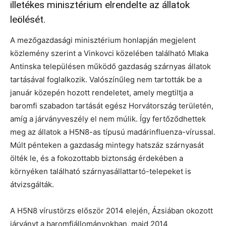
illetékes minisztérium elrendelte az állatok
leölését.
A mezőgazdasági minisztérium honlapján megjelent
közlemény szerint a Vinkovci közelében található Mlaka
Antinska településen működő gazdaság szárnyas állatok
tartásával foglalkozik. Valószínűleg nem tartották be a
január közepén hozott rendeletet, amely megtiltja a
baromfi szabadon tartását egész Horvátország területén,
amíg a járványveszély el nem múlik. Így fertőződhettek
meg az állatok a H5N8-as típusú madárinfluenza-vírussal.
Múlt pénteken a gazdaság mintegy hatszáz szárnyasát
ölték le, és a fokozottabb biztonság érdekében a
környéken található szárnyasállattartó-telepeket is
átvizsgálták.
A H5N8 vírustörzs először 2014 elején, Ázsiában okozott
járványt a baromfiállományokban, majd 2014