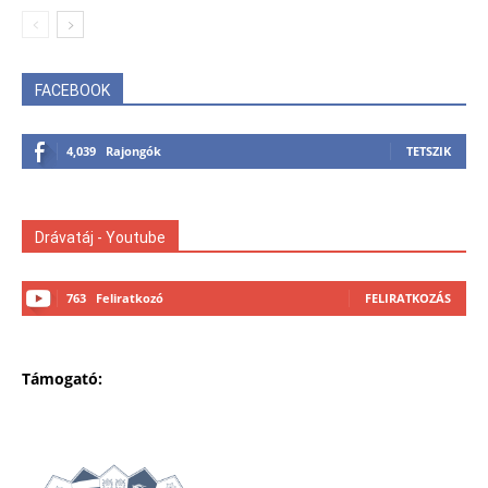
FACEBOOK
4,039
Rajongók
TETSZIK
Drávatáj - Youtube
763
Feliratkozó
FELIRATKOZÁS
Támogató: