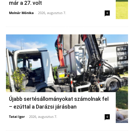
már a 27. volt
Molnár Mónika
-
2026, augusztus 7.
0
Újabb sertésállományokat számolnak fel
– ezúttal a Darázsi járásban
Tatai Igor
-
2026, augusztus 7.
0