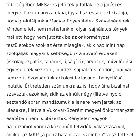
többségében MESZ-es jelöltek jutottak be a járási és
megyei önkormányzatokba, így a tisztesség azt kívánja,
hogy gratuláljunk a Magyar Egyesületek Szövetségének.
Mindamellett nem mehetünk el olyan sajnálatos tények
mellett, hogy nem jutottak be az önkormányzati
testületekbe azok az értelmiségiek, akik nap mint nap
szolgálják magyar kisebbségünk alapvető érdekeit
(iskolaigazgatók, tanárok, újságírók, orvosok, művelődési
egyesületek vezetői), mindez, sajnálatos módon, magyar
nemzeti közösségünk erkölcsi tartásának hanyatlását
mutatja. Érthetetlen számunkra az is, hogy újra bizalmat
szavaztak azoknak, akik az elmúlt négy (illetve nyolc)
esztendő során mandátumuk ellenére nem jártak az
ülésekre, illetve a Vukovár-Szerém megyei önkormányzat
esetében nem is üléseztek. Kénytelen vagyok
párhuzamot vonni a közelmúlt felvidéki választásaival,
amikor az MKP „a pénz hatalmával szemben” veszítette el