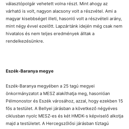
választópolgár vehetett volna részt. Mint ahogy az
várható is volt, nagyon alacsony volt a részvétel. Ami a
magyar kisebbséget illeti, hasonló volt a részvételi arány,
mint négy évvel ezelőtt. Lapzártánk idején még csak nem
hivatalos és nem teljes eredmények álltak a
rendelkezésünkre.
Eszék-Baranya megye
Eszék-Baranya megyében a 25 tagú megyei
önkormányzatot a MESZ alakíthatja meg, hasonlóan
Pélmonostor és Eszék városához, azzal, hogy ezekben 15
fős a testület. A Bellyei járásban a következő négyéves
ciklusban nyolc MESZ-es és két HMDK-s képviselő alkotja
majd a testületet. A Hercegszőlősi járásban tíztagú