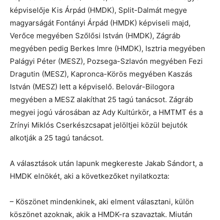
képviselője Kis Árpád (HMDK), Split-Dalmát megye
magyarságát Fontányi Árpád (HMDK) képviseli majd,
Verőce megyében Szőlősi István (HMDK), Zágráb
megyében pedig Berkes Imre (HMDK), Isztria megyében
Palágyi Péter (MESZ), Pozsega-Szlavón megyében Fezi
Dragutin (MESZ), Kapronca-Körös megyében Kaszás
István (MESZ) lett a képviselő. Belovár-Bilogora
megyében a MESZ alakíthat 25 tagú tanácsot. Zágráb
megyei jogú városában az Ady Kultúrkör, a HMTMT és a
Zrínyi Miklós Cserkészcsapat jelöltjei közül bejutók
alkotják a 25 tagú tanácsot.
A választások után lapunk megkereste Jakab Sándort, a
HMDK elnökét, aki a következőket nyilatkozta:
– Köszönet mindenkinek, aki elment választani, külön
köszönet azoknak, akik a HMDK-ra szavaztak. Miután