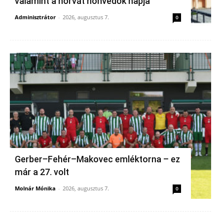
valamint a horvát honvédők napja
Adminisztrátor
-
2026, augusztus 7.
0
Gerber–Fehér–Makovec emléktorna – ez
már a 27. volt
Molnár Mónika
-
2026, augusztus 7.
0