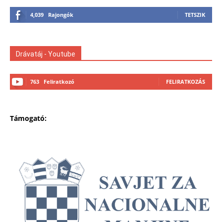
4,039
Rajongók
TETSZIK
Drávatáj - Youtube
763
Feliratkozó
FELIRATKOZÁS
Támogató: