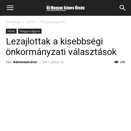
Kezdőlap
Hírek
Magyarságunk
Hírek
Magyarságunk
Lezajlottak a kisebbségi
önkormányzati választások
Írta:
Adminisztrátor
-
2011, július 12.
240