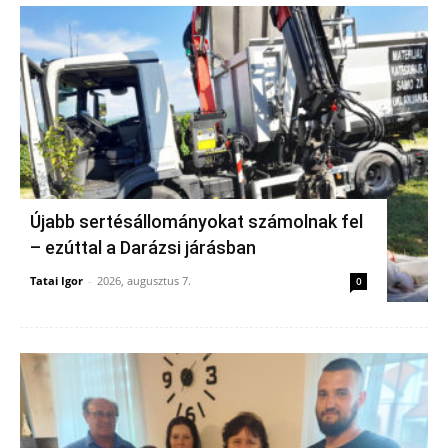
Újabb sertésállományokat számolnak fel
– ezúttal a Darázsi járásban
Tatai Igor
-
2026, augusztus 7.
0