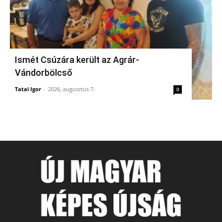
Ismét Csúzára került az Agrár-
Vándorbölcső
Tatai Igor
-
2026, augusztus 7.
0