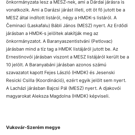
önkormányzata lesz a MESZ-nek, ami a Dárdai járásra is
vonatkozik. Ami a Darázsi járást illeti, ott öt fő jutott be a
MESZ által indított listáról, négy a HMDK-s listáról. A
Čeminaci (Laskafalu) Bábli János (MESZ) nyert. Az Erdődi
járásban a HMDK-s jelöltek alakítják meg az
önkormányzatot. A Baranyaszentistváni (Petlovac)
járásban mind a tíz tag a HMDK listájáról jutott be. Az
Ernestinovói járásban viszont a MESZ listájáról került be a
10 jelölt. A Baranyabáni járásban azonos számú
szavazatot kapott Fejes László (HMDK) és Jesenski
Resicki Csilla (Koordináció), ezért egyik jelölt sem nyert.
A Lacházi járásban Bajcsi Pál (MESZ) nyert. A djakovói
magyarokat Aleksza Magdolna (HMDK) képviseli.
Vukovár-Szerém megye