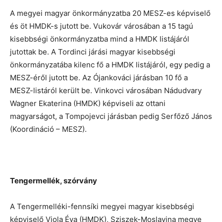
A megyei magyar önkormányzatba 20 MESZ-es képviselő
és öt HMDK-s jutott be. Vukovár városában a 15 tagú
kisebbségi önkormányzatba mind a HMDK listájáról
jutottak be. A Tordinci járási magyar kisebbségi
önkormányzatába kilenc fő a HMDK listájáról, egy pedig a
MESZ-éről jutott be. Az Ójankováci járásban 10 fő a
MESZ-listáról került be. Vinkovci városában Nádudvary
Wagner Ekaterina (HMDK) képviseli az ottani
magyarságot, a Tompojevci járásban pedig Serfőző János
(Koordináció – MESZ).
Tengermellék, szórvány
A Tengermelléki-fennsíki megyei magyar kisebbségi
képviselő Viola Éva (HMDK), Sziszek-Moslavina megye