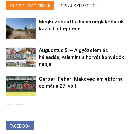
KAPCSOLÓDÓ CIKKEK
TÖBB A SZERZŐTŐL
Megkezdődött a Főherceglak–Sárok
közötti út építése
Augusztus 5. – A győzelem és
hálaadás, valamint a horvát honvédők
napja
Gerber–Fehér–Makovec emléktorna –
ez már a 27. volt
FACEBOOK