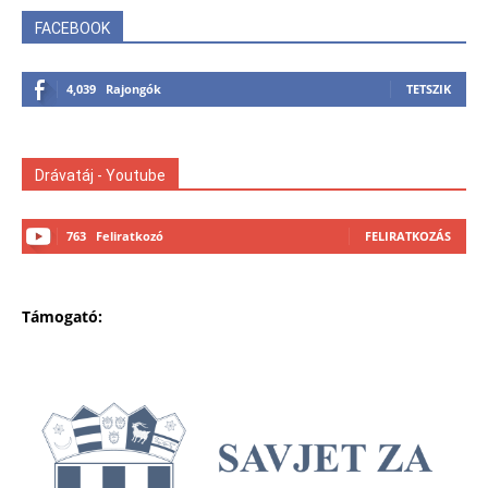
FACEBOOK
4,039
Rajongók
TETSZIK
Drávatáj - Youtube
763
Feliratkozó
FELIRATKOZÁS
Támogató: