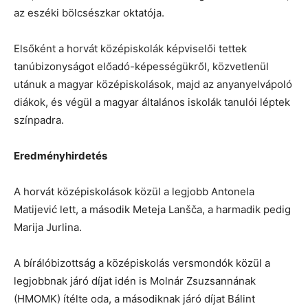
az eszéki bölcsészkar oktatója.
Elsőként a horvát középiskolák képviselői tettek
tanúbizonyságot előadó-képességükről, közvetlenül
utánuk a magyar középiskolások, majd az anyanyelvápoló
diákok, és végül a magyar általános iskolák tanulói léptek
színpadra.
Eredményhirdetés
A horvát középiskolások közül a legjobb Antonela
Matijević lett, a második Meteja Lanšča, a harmadik pedig
Marija Jurlina.
A bírálóbizottság a középiskolás versmondók közül a
legjobbnak járó díjat idén is Molnár Zsuzsannának
(HMOMK) ítélte oda, a másodiknak járó díjat Bálint