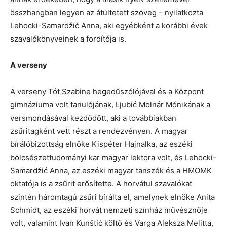
összhangban legyen az átültetett szöveg – nyilatkozta
Lehocki-Samardžić Anna, aki egyébként a korábbi évek
szavalókönyveinek a fordítója is.
A verseny
A verseny Tót Szabine hegedűszólójával és a Központ
gimnáziuma volt tanulójának, Ljubić Molnár Mónikának a
versmondásával kezdődött, aki a továbbiakban
zsűritagként vett részt a rendezvényen. A magyar
bírálóbizottság elnöke Kispéter Hajnalka, az eszéki
bölcsészettudományi kar magyar lektora volt, és Lehocki-
Samardžić Anna, az eszéki magyar tanszék és a HMOMK
oktatója is a zsűrit erősítette. A horvátul szavalókat
szintén háromtagú zsűri bírálta el, amelynek elnöke Anita
Schmidt, az eszéki horvát nemzeti színház művésznője
volt, valamint Ivan Kunštić költő és Varga Aleksza Melitta,