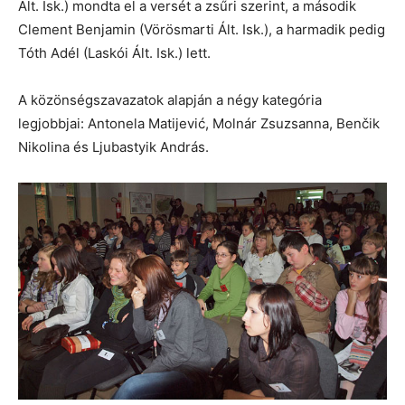
Ált. Isk.) mondta el a versét a zsűri szerint, a második
Clement Benjamin (Vörösmarti Ált. Isk.), a harmadik pedig
Tóth Adél (Laskói Ált. Isk.) lett.
A közönségszavazatok alapján a négy kategória
legjobbjai: Antonela Matijević, Molnár Zsuzsanna, Benčik
Nikolina és Ljubastyik András.