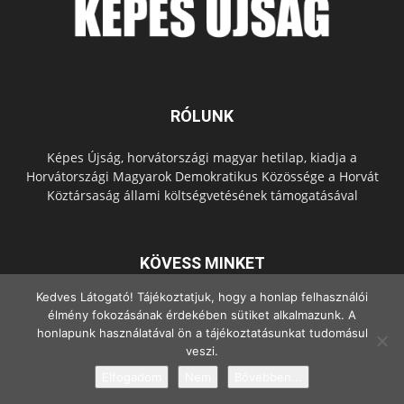
RÓLUNK
Képes Újság, horvátországi magyar hetilap, kiadja a
Horvátországi Magyarok Demokratikus Közössége a Horvát
Köztársaság állami költségvetésének támogatásával
KÖVESS MINKET
Kedves Látogató! Tájékoztatjuk, hogy a honlap felhasználói
élmény fokozásának érdekében sütiket alkalmazunk. A
honlapunk használatával ön a tájékoztatásunkat tudomásul
veszi.
Elfogadom
Nem
Bővebben...
© Copyright - 2022 Minden jog fenntartva.