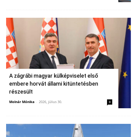
A zágrábi magyar külképviselet első
embere horvát állami kitüntetésben
részesült
Molnár Mónika
-
2026, július 30.
0