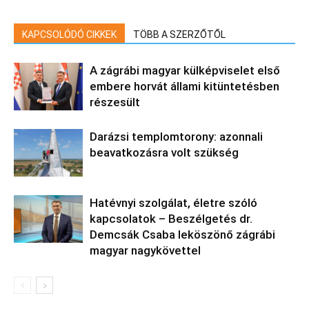
KAPCSOLÓDÓ CIKKEK
TÖBB A SZERZŐTŐL
A zágrábi magyar külképviselet első
embere horvát állami kitüntetésben
részesült
Darázsi templomtorony: azonnali
beavatkozásra volt szükség
Hatévnyi szolgálat, életre szóló
kapcsolatok – Beszélgetés dr.
Demcsák Csaba leköszönő zágrábi
magyar nagykövettel