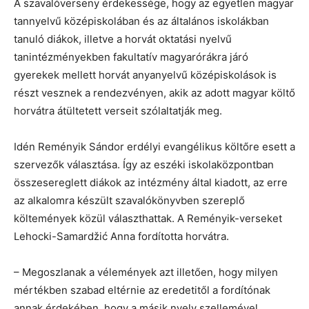
A szavalóverseny érdekessége, hogy az egyetlen magyar
tannyelvű középiskolában és az általános iskolákban
tanuló diákok, illetve a horvát oktatási nyelvű
tanintézményekben fakultatív magyarórákra járó
gyerekek mellett horvát anyanyelvű középiskolások is
részt vesznek a rendezvényen, akik az adott magyar költő
horvátra átültetett verseit szólaltatják meg.
Idén Reményik Sándor erdélyi evangélikus költőre esett a
szervezők választása. Így az eszéki iskolaközpontban
összesereglett diákok az intézmény által kiadott, az erre
az alkalomra készült szavalókönyvben szereplő
költemények közül választhattak. A Reményik-verseket
Lehocki-Samardžić Anna fordította horvátra.
– Megoszlanak a vélemények azt illetően, hogy milyen
mértékben szabad eltérnie az eredetitől a fordítónak
annak érdekében, hogy a másik nyelv szellemével