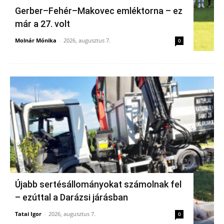
Gerber–Fehér–Makovec emléktorna – ez
már a 27. volt
Molnár Mónika
-
2026, augusztus 7.
0
Újabb sertésállományokat számolnak fel
– ezúttal a Darázsi járásban
Tatai Igor
-
2026, augusztus 7.
0