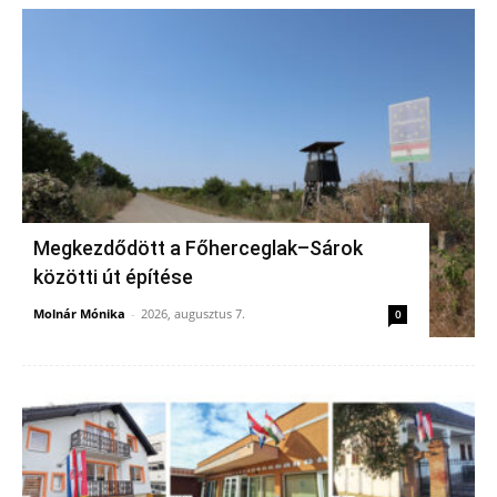
Megkezdődött a Főherceglak–Sárok
közötti út építése
Molnár Mónika
-
2026, augusztus 7.
0