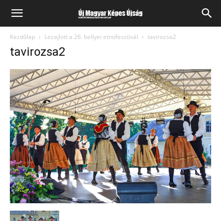
Kezdőlap
Lezajlott a 26. bellyei etnofesztivál
tavirozsa2
tavirozsa2