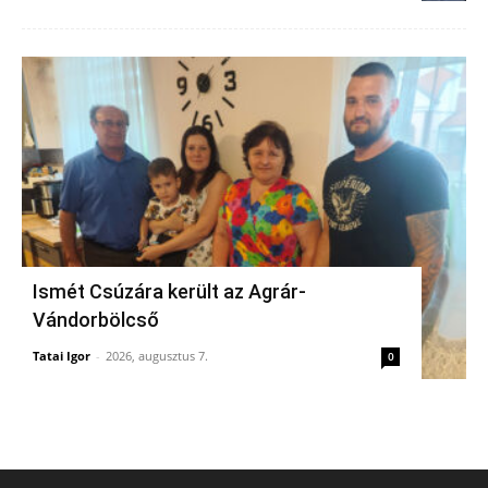
Ismét Csúzára került az Agrár-
Vándorbölcső
Tatai Igor
-
2026, augusztus 7.
0