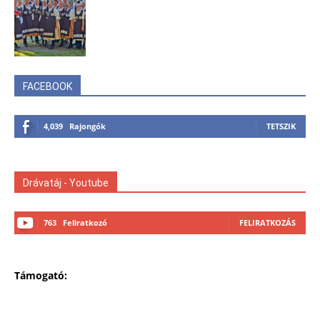
FACEBOOK
4,039
Rajongók
TETSZIK
Drávatáj - Youtube
763
Feliratkozó
FELIRATKOZÁS
Támogató: