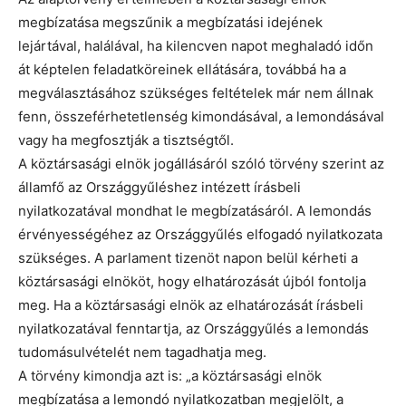
megbízatása megszűnik a megbízatási idejének
lejártával, halálával, ha kilencven napot meghaladó időn
át képtelen feladatköreinek ellátására, továbbá ha a
megválasztásához szükséges feltételek már nem állnak
fenn, összeférhetetlenség kimondásával, a lemondásával
vagy ha megfosztják a tisztségtől.
A köztársasági elnök jogállásáról szóló törvény szerint az
államfő az Országgyűléshez intézett írásbeli
nyilatkozatával mondhat le megbízatásáról. A lemondás
érvényességéhez az Országgyűlés elfogadó nyilatkozata
szükséges. A parlament tizenöt napon belül kérheti a
köztársasági elnököt, hogy elhatározását újból fontolja
meg. Ha a köztársasági elnök az elhatározását írásbeli
nyilatkozatával fenntartja, az Országgyűlés a lemondás
tudomásulvételét nem tagadhatja meg.
A törvény kimondja azt is: „a köztársasági elnök
megbízatása a lemondó nyilatkozatban megjelölt, a