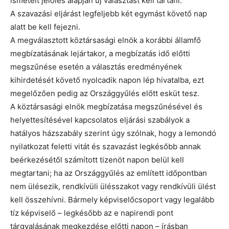
ismételt jelölés alapján új választást kell tartani.
A szavazási eljárást legfeljebb két egymást követő nap
alatt be kell fejezni.
A megválasztott köztársasági elnök a korábbi államfő
megbízatásának lejártakor, a megbízatás idő előtti
megszűnése esetén a választás eredményének
kihirdetését követő nyolcadik napon lép hivatalba, ezt
megelőzően pedig az Országgyűlés előtt esküt tesz.
A köztársasági elnök megbízatása megszűnésével és
helyettesítésével kapcsolatos eljárási szabályok a
hatályos házszabály szerint úgy szólnak, hogy a lemondó
nyilatkozat feletti vitát és szavazást legkésőbb annak
beérkezésétől számított tizenöt napon belül kell
megtartani; ha az Országgyűlés az említett időpontban
nem ülésezik, rendkívüli ülésszakot vagy rendkívüli ülést
kell összehívni. Bármely képviselőcsoport vagy legalább
tíz képviselő – legkésőbb az e napirendi pont
tárgyalásának megkezdése előtti napon – írásban