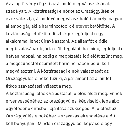
Az alaptörvény rögzíti az államfő megválasztásának
szabályait. A köztársasági elnököt az Országgyűlés öt
évre választja, államfővé megválasztható bármely magyar
állampolgár, aki a harmincötödik életévét betöltötte. A
köztársasági elnököt e tisztségre legfeljebb egy
alkalommal lehet újraválasztani. Az államfőt elődje
megbízatásának lejárta előtt legalább harminc, legfeljebb
hatvan nappal, ha pedig a megbízatás idő előtt szűnt meg,
a megszűnéstől számított harminc napon belül kell
megválasztani. A köztársasági elnök választását az
Országgyűlés elnöke tűzi ki, a parlament az államfőt
titkos szavazással választja meg.
A köztársasági elnök választását jelölés előzi meg. Ennek
érvényességéhez az országgyűlési képviselők legalább
egyötödének írásbeli ajánlása szükséges. A jelölést az
Országgyűlés elnökéhez a szavazás elrendelése előtt
kell benyújtani. Minden országgyűlési képviselő egy