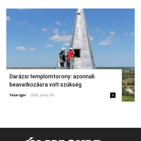
Darázsi templomtorony: azonnali
beavatkozásra volt szükség
Tatai Igor
-
2026, július 30.
0