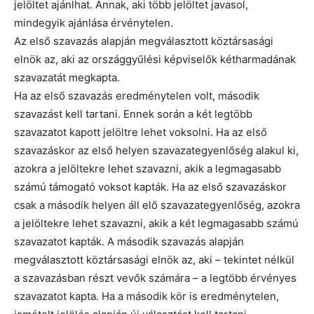
jelöltet ajánlhat. Annak, aki több jelöltet javasol,
mindegyik ajánlása érvénytelen.
Az első szavazás alapján megválasztott köztársasági
elnök az, aki az országgyűlési képviselők kétharmadának
szavazatát megkapta.
Ha az első szavazás eredménytelen volt, második
szavazást kell tartani. Ennek során a két legtöbb
szavazatot kapott jelöltre lehet voksolni. Ha az első
szavazáskor az első helyen szavazategyenlőség alakul ki,
azokra a jelöltekre lehet szavazni, akik a legmagasabb
számú támogató voksot kapták. Ha az első szavazáskor
csak a második helyen áll elő szavazategyenlőség, azokra
a jelöltekre lehet szavazni, akik a két legmagasabb számú
szavazatot kapták. A második szavazás alapján
megválasztott köztársasági elnök az, aki – tekintet nélkül
a szavazásban részt vevők számára – a legtöbb érvényes
szavazatot kapta. Ha a második kör is eredménytelen,