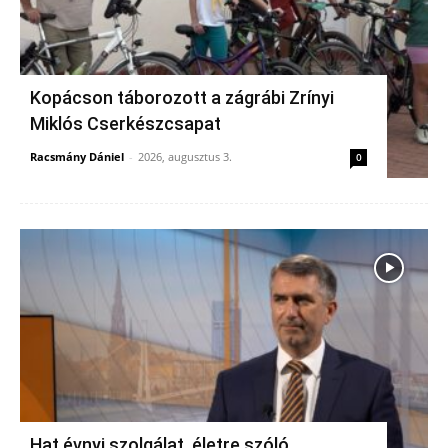
Kopácson táborozott a zágrábi Zrínyi
Miklós Cserkészcsapat
Racsmány Dániel
-
2026, augusztus 3.
0
Hat évnyi szolgálat, életre szóló