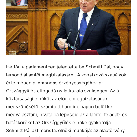
Hétfőn a parlamentben jelentette be Schmitt Pál, hogy
lemond államfői megbízatásáról. A vonatkozó szabályok
értelmében a lemondás érvényességéhez az
Országgyűlés elfogadó nyilatkozata szükséges. Az új
köztársasági elnököt az elődje megbízatásának
megszűnésétől számított harminc napon belül kell
megválasztani, hivatalba lépéséig az államfői feladat- és
hatásköröket az Országgyűlés elnöke gyakorolja.
Schmitt Pál azt mondta: elnöki munkáját az alaptörvény