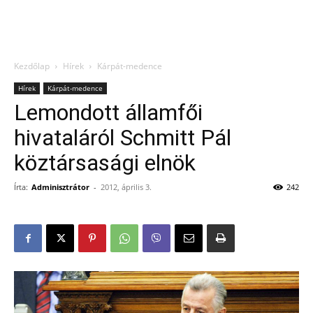
Kezdőlap
Hírek
Kárpát-medence
Hírek
Kárpát-medence
Lemondott államfői
hivataláról Schmitt Pál
köztársasági elnök
Írta:
Adminisztrátor
-
2012, április 3.
242