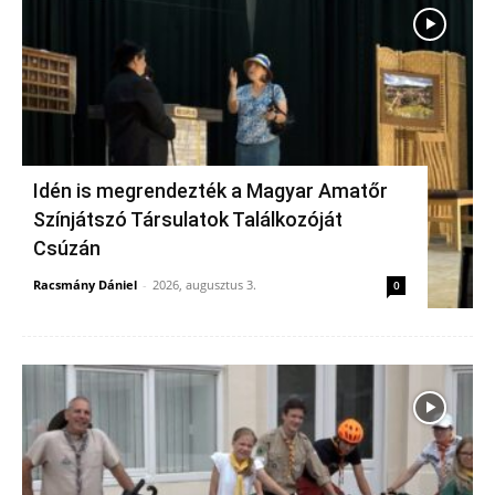
Idén is megrendezték a Magyar Amatőr
Színjátszó Társulatok Találkozóját
Csúzán
Racsmány Dániel
-
2026, augusztus 3.
0