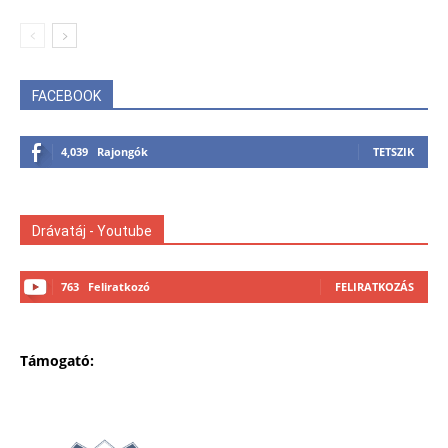
FACEBOOK
4,039
Rajongók
TETSZIK
Drávatáj - Youtube
763
Feliratkozó
FELIRATKOZÁS
Támogató: