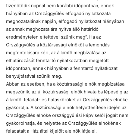
tizenötödik napnál nem korábbi időpontban, ennek
hiányában az Országgyűlés elfogadó nyilatkozata
meghozatalának napján, elfogadó nyilatkozat hiányában
az annak meghozatalára nyitva álló határidő
eredménytelen elteltével szűnik meg”. Ha az
Országgyűlés a köztársasági elnököt a lemondás
megfontolására kéri, az államfő megbízatása az
elhatározását fenntartó nyilatkozatban megjelölt
időpontban, ennek hiányában a fenntartó nyilatkozat
benyújtásával szűnik meg.
Abban az esetben, ha a köztársasági elnök megbízatása
megszűnik, az új köztársasági elnök hivatalba lépéséig az
államfői feladat- és hatásköröket az Országgyűlés elnöke
gyakorolja. A köztársasági elnök helyettesítése idején az
Országgyűlés elnöke országgyűlési képviselői jogait nem
gyakorolhatja, és helyette az Országgyűlés elnökének
feladatait a Ház által kijelölt alelnök látja el.