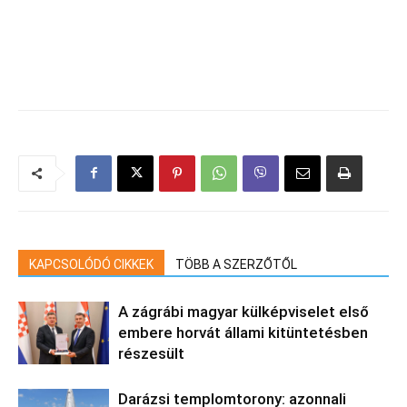
KAPCSOLÓDÓ CIKKEK
TÖBB A SZERZŐTŐL
A zágrábi magyar külképviselet első
embere horvát állami kitüntetésben
részesült
Darázsi templomtorony: azonnali