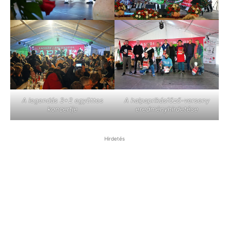
A legendás 3+2 együttes
A halpaprikásfőző-verseny
koncertje
eredményhirdetése
Hirdetés