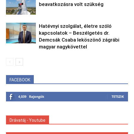
beavatkozásra volt szükség
Hatévnyi szolgálat, életre szóló
kapcsolatok – Beszélgetés dr.
Demcsák Csaba leköszönő zágrábi
magyar nagykövettel
FACEBOOK
4,039
Rajongók
TETSZIK
Drávatáj - Youtube