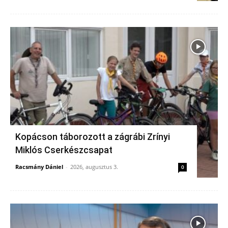
Kopácson táborozott a zágrábi Zrínyi
Miklós Cserkészcsapat
Racsmány Dániel
-
2026, augusztus 3.
0