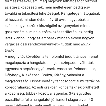
termesztésével, ami még nagyobb láthatóságot biztosít
az egész közösségnek, nem mellékesen pedig egy
további értékesítési lehetőséget. Rengetegen látogatnak
el hozzánk minden évben, évről évre nagyobbak a
számok. Igyekszünk kiszolgálni az igényeket mind a
gasztronómia, mind a szórakozás területén, ez pedig
látszik abból, hogy az emberek minden évben nagyon
várják az őszi rendezvényünket – tudtuk meg
Munk
Erik
től.
A megnyitót követően a templomtól indult táncos menet
megalapozta a hangulatot, majd a színpadon váltották
egymást a néptáncegyüttesek. Várdaróc, Pélmonostor,
Dályhegy, Kiskőszeg, Csúza, Kórógy, valamint a
magyarországi Hosszúhetény tánccsoportjai mutatták be
koreográfiáikat. Az esti órákban koncerteknek örülhetett
a közönség, többek között a legendás 3+2 együttes
pezsdítette fel a hangulatot jól ismert slágereivel, 40
éves jubileumi turnéja egyik állomása volt a laskói