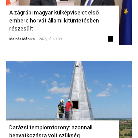
A zágrábi magyar külképviselet első
embere horvát állami kitüntetésben
részesült
Molnár Mónika
-
2026, július 30.
0
Darázsi templomtorony: azonnali
beavatkozásra volt szükség