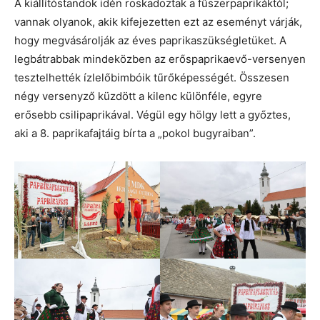
A kiállítóstandok idén roskadoztak a fűszerpaprikáktól;
vannak olyanok, akik kifejezetten ezt az eseményt várják,
hogy megvásárolják az éves paprikaszükségletüket. A
legbátrabbak mindeközben az erőspaprikaevő-versenyen
tesztelhették ízlelőbimbóik tűrőképességét. Összesen
négy versenyző küzdött a kilenc különféle, egyre
erősebb csilipaprikával. Végül egy hölgy lett a győztes,
aki a 8. paprikafajtáig bírta a „pokol bugyraiban”.