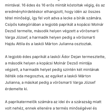
mintával. 16 édes és 16 erős mintát kóstoltak végig, és az
eredményhirdetéskor elhangzott, hogy idén az összes
tétel minőségi, így fel volt adva a lecke a bírák számára.
Csípős kategóriában a legjobb paprikát a kopácsi Molnár
Dezső termelte, második helyen végzett a vörösmarti
Varga József, a harmadik helyen pedig a vörösmarti
Hajdu Attila és a laskói Márton Julianna osztoztak.
A legjobb édes paprikát a laskói Ádor Dejan termesztette,
a második helyen a kopácsi Molnár Dezső mintája
végzett, a harmadik helyet pedig szintén két mintának
ítélték oda megosztva, az egyiket a laskói Márton
Julianna, a másikat pedig a vörösmarti Varga József
érdemelte ki.
A paprikatermelők számára az idei év a szárazság miatt
volt nehéz, ennek ellenére a termés minőségével és