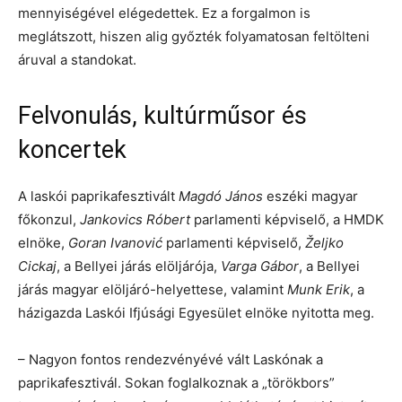
mennyiségével elégedettek. Ez a forgalmon is
meglátszott, hiszen alig győzték folyamatosan feltölteni
áruval a standokat.
Felvonulás, kultúrműsor és
koncertek
A laskói paprikafesztivált
Magdó János
eszéki magyar
főkonzul,
Jankovics Róbert
parlamenti képviselő, a HMDK
elnöke,
Goran Ivanović
parlamenti képviselő,
Željko
Cickaj
, a Bellyei járás elöljárója,
Varga Gábor
, a Bellyei
járás magyar elöljáró-helyettese, valamint
Munk Erik
, a
házigazda Laskói Ifjúsági Egyesület elnöke nyitotta meg.
– Nagyon fontos rendezvényévé vált Laskónak a
paprikafesztivál. Sokan foglalkoznak a „törökbors”