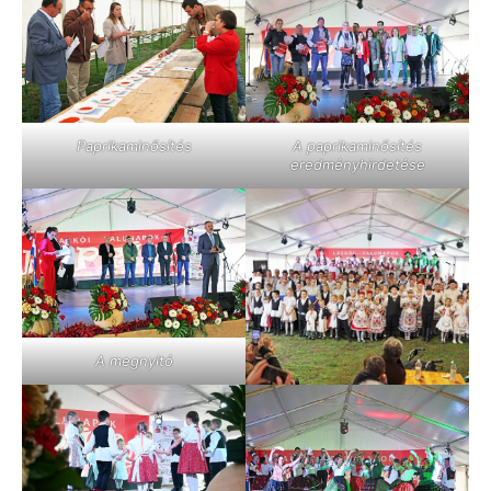
Paprikaminősítés
A paprikaminősítés
eredményhirdetése
A megnyitó