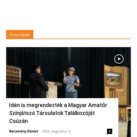
Friss hírek
Idén is megrendezték a Magyar Amatőr
Színjátszó Társulatok Találkozóját
Csúzán
Racsmány Dániel
-
2026, augusztus 3.
0