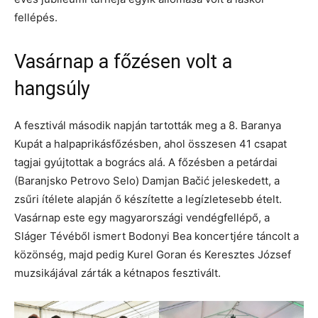
fellépés.
Vasárnap a főzésen volt a
hangsúly
A fesztivál második napján tartották meg a 8. Baranya
Kupát a halpaprikásfőzésben, ahol összesen 41 csapat
tagjai gyújtottak a bogrács alá. A főzésben a petárdai
(Baranjsko Petrovo Selo) Damjan Bačić jeleskedett, a
zsűri ítélete alapján ő készítette a legízletesebb ételt.
Vasárnap este egy magyarországi vendégfellépő, a
Sláger Tévéből ismert Bodonyi Bea koncertjére táncolt a
közönség, majd pedig Kurel Goran és Keresztes József
muzsikájával zárták a kétnapos fesztivált.