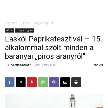
Kezdőlap
Hírek
Magyarságunk
Hírek
Magyarságunk
Laskói Paprikafesztivál – 15.
alkalommal szólt minden a
baranyai „piros aranyról”
Írta:
Adminisztrátor
-
2024, október 10.
263