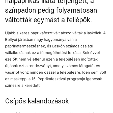
halpaprikás illata terjengett, a
színpadon pedig folyamatosan
váltották egymást a fellépők.
Újabb sikeres paprikafesztivált abszolváltak a laskóiak. A
Bellyei járásban nagy hagyománya van a
paprikatermesztésnek, és Laskón számos családi
vállalkozásnak ez a fő megélhetési forrása. Sok évvel
ezelőtt nem véletlenül ezen a településen indították
útjának ezt a rendezvényt, amely számos látogatót és
vásárlót vonz minden ősszel a településre. Idén sem volt
ez másképp, a 15. Paprikafesztivál programja igencsak
színesre sikeredett.
Csípős kalandozások