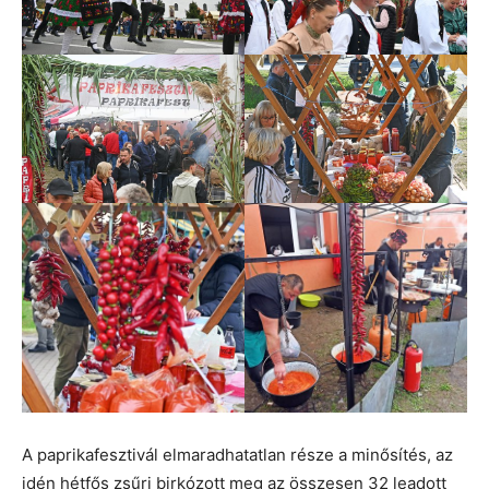
A paprikafesztivál elmaradhatatlan része a minősítés, az
idén hétfős zsűri birkózott meg az összesen 32 leadott