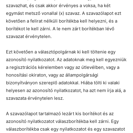
szavazhat, és csak akkor érvényes a voksa, ha két
egymást metsző vonallal (x) szavaz. A szavazólapot ezt
követően a felirat nélküli borítékba kell helyezni, és a
borítékot le kell zárni. A le nem zárt borítékban lévő
szavazat érvénytelen.
Ezt követően a választópolgárnak ki kell töltenie egy
azonosító nyilatkozatot. Az adatoknak meg kell egyezniük
a regisztrációs kérelemben vagy az útlevélben, vagy a
honosítási okiraton, vagy az állampolgársági
bizonyítványon szereplő adatokkal. Hiába tölti ki valaki
helyesen az azonosító nyilatkozatot, ha azt nem írja alá, a
szavazata érvénytelen lesz.
A szavazólapot tartalmazó lezárt kis borítékot és az
azonosító nyilatkozatot válaszborítékba kell zárni. Egy
válaszborítékba csak egy nyilatkozatot és egy szavazatot