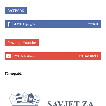
FACEBOOK
4,039
Rajongók
TETSZIK
Drávatáj - Youtube
763
Feliratkozó
FELIRATKOZÁS
Támogató: