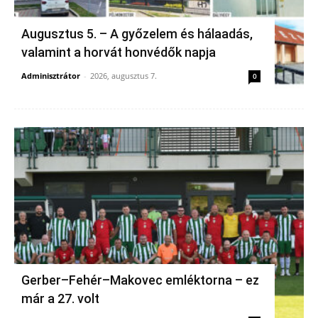
Augusztus 5. – A győzelem és hálaadás,
valamint a horvát honvédők napja
Adminisztrátor
-
2026, augusztus 7.
0
Gerber–Fehér–Makovec emléktorna – ez
már a 27. volt