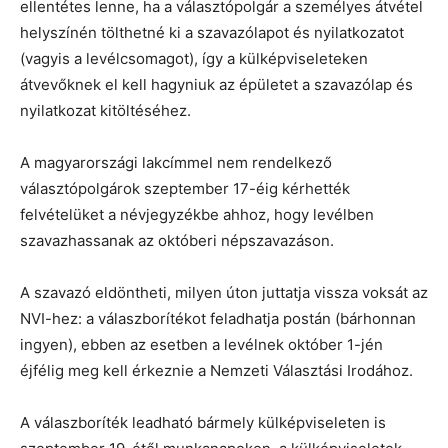
ellentétes lenne, ha a választópolgár a személyes átvétel
helyszínén tölthetné ki a szavazólapot és nyilatkozatot
(vagyis a levélcsomagot), így a külképviseleteken
átvevőknek el kell hagyniuk az épületet a szavazólap és
nyilatkozat kitöltéséhez.
A magyarországi lakcímmel nem rendelkező
választópolgárok szeptember 17-éig kérhették
felvételüket a névjegyzékbe ahhoz, hogy levélben
szavazhassanak az októberi népszavazáson.
A szavazó eldöntheti, milyen úton juttatja vissza voksát az
NVI-hez: a válaszborítékot feladhatja postán (bárhonnan
ingyen), ebben az esetben a levélnek október 1-jén
éjfélig meg kell érkeznie a Nemzeti Választási Irodához.
A válaszboríték leadható bármely külképviseleten is