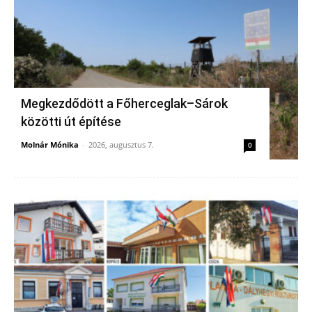
Megkezdődött a Főherceglak–Sárok
közötti út építése
Molnár Mónika
-
2026, augusztus 7.
0