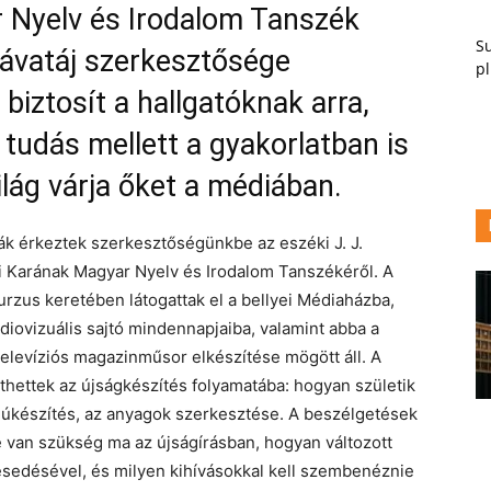
r Nyelv és Irodalom Tanszék
Su
rávatáj szerkesztősége
pl
biztosít a hallgatóknak arra,
 tudás mellett a gyakorlatban is
ilág várja őket a médiában.
k érkeztek szerkesztőségünkbe az eszéki J. J.
Karának Magyar Nyelv és Irodalom Tanszékéről. A
urzus keretében látogattak el a bellyei Médiaházba,
udiovizuális sajtó mindennapjaiba, valamint abba a
elevíziós magazinműsor elkészítése mögött áll. A
nthettek az újságkészítés folyamatába: hogyan születik
rjúkészítés, az anyagok szerkesztése. A beszélgetések
e van szükség ma az újságírásban, hogyan változott
esedésével, és milyen kihívásokkal kell szembenéznie