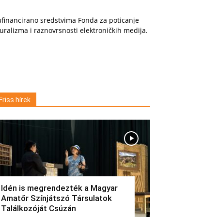
financirano sredstvima Fonda za poticanje
uralizma i raznovrsnosti elektroničkih medija.
Friss hírek
Idén is megrendezték a Magyar
Amatőr Színjátszó Társulatok
Találkozóját Csúzán