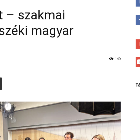
t – szakmai
eszéki magyar
i
140
T