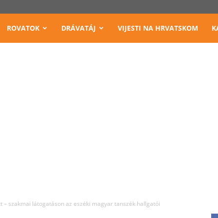
ROVATOK
DRÁVATÁJ
VIJESTI NA HRVATSKOM
K
t – szakmai látogatáson az eszéki magyar tanszék hallgatói