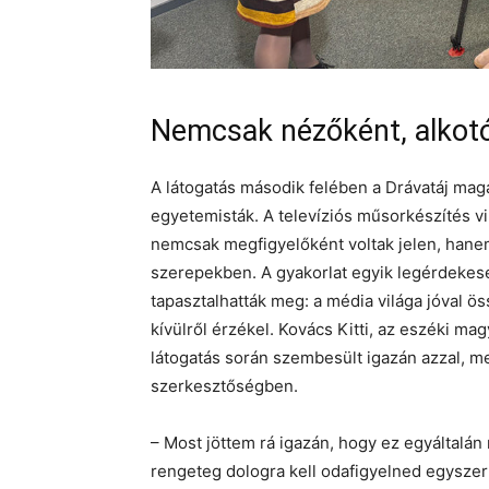
Nemcsak nézőként, alkotók
A látogatás második felében a Drávatáj mag
egyetemisták. A televíziós műsorkészítés v
nemcsak megfigyelőként voltak jelen, hanem
szerepekben. A gyakorlat egyik legérdekese
tapasztalhatták meg: a média világa jóval ö
kívülről érzékel. Kovács Kitti, az eszéki m
látogatás során szembesült igazán azzal, m
szerkesztőségben.
– Most jöttem rá igazán, hogy ez egyáltalá
rengeteg dologra kell odafigyelned egyszerr