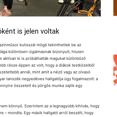
ént is jelen voltak
azinműsor kulisszái mögé tekinthettek be az
ilága különösen izgalmasnak bizonyult, hiszen
 aktívan ki is próbálhatták magukat különböző
bb része éppen az volt, hogy a diákok testközelből
sszetettebb annál, mint amit a néző vagy az olvasó
agyar tanszék negyedéves hallgatója úgy fogalmazott: a
ennyire összetett és pörgős munka zajlik egy
n nem könnyű. Szerintem az a legnagyobb kihívás, hogy
e – mondta. Egy másik hallgató arról beszélt, hogy