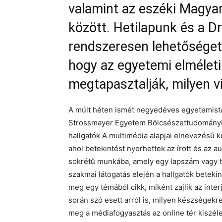
valamint az eszéki Magya
között. Hetilapunk és a D
rendszeresen lehetőséget 
hogy az egyetemi elméleti
megtapasztalják, milyen v
A múlt héten ismét negyedéves egyetemistá
Strossmayer Egyetem Bölcsészettudományi 
hallgatók A multimédia alapjai elnevezésű k
ahol betekintést nyerhettek az írott és az a
sokrétű munkába, amely egy lapszám vagy t
szakmai látogatás elején a hallgatók beteki
meg egy témából cikk, miként zajlik az inte
során szó esett arról is, milyen készségekr
meg a médiafogyasztás az online tér kiszél