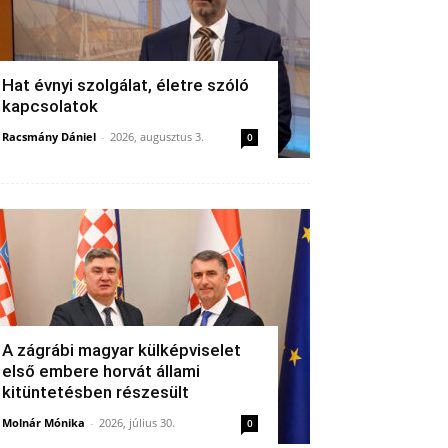
Hat évnyi szolgálat, életre szóló
kapcsolatok
Racsmány Dániel
-
2026, augusztus 3.
0
A zágrábi magyar külképviselet
első embere horvát állami
kitüntetésben részesült
Molnár Mónika
-
2026, július 30.
0