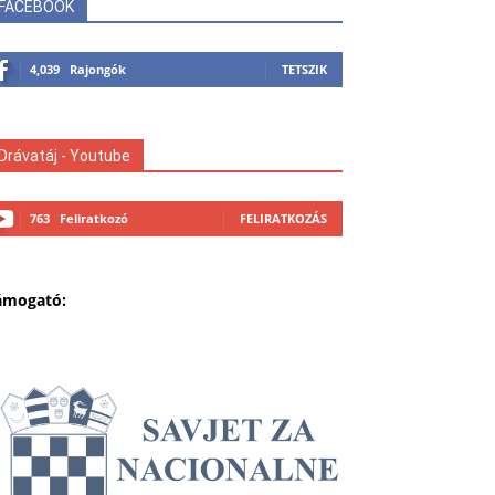
FACEBOOK
4,039
Rajongók
TETSZIK
Drávatáj - Youtube
763
Feliratkozó
FELIRATKOZÁS
ámogató: