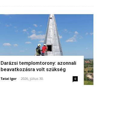
Darázsi templomtorony: azonnali
beavatkozásra volt szükség
Tatai Igor
-
2026, július 30.
0