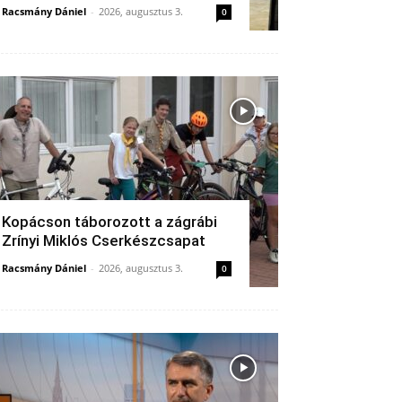
Racsmány Dániel
-
2026, augusztus 3.
0
Kopácson táborozott a zágrábi
Zrínyi Miklós Cserkészcsapat
Racsmány Dániel
-
2026, augusztus 3.
0