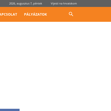
2026, augusztus 7, péntek
Vijesti na hrvatskom
APCSOLAT
PÁLYÁZATOK