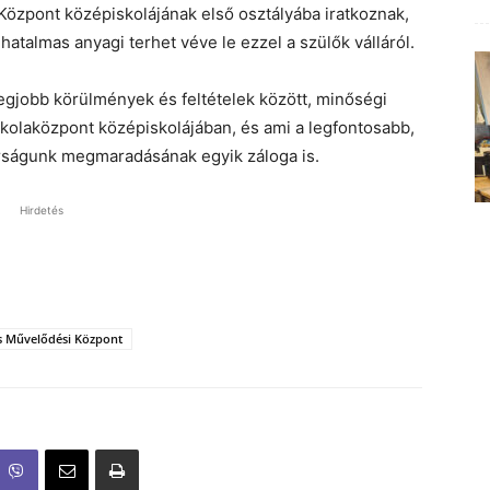
Központ középiskolájának első osztályába iratkoznak,
atalmas anyagi terhet véve le ezzel a szülők válláról.
egjobb körülmények és feltételek között, minőségi
kolaközpont középiskolájában, és ami a legfontosabb,
rságunk megmaradásának egyik záloga is.
Hirdetés
és Művelődési Központ