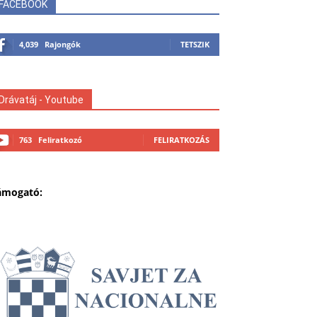
FACEBOOK
4,039
Rajongók
TETSZIK
Drávatáj - Youtube
763
Feliratkozó
FELIRATKOZÁS
ámogató: