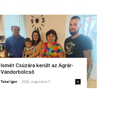
Ismét Csúzára került az Agrár-
Vándorbölcső
Tatai Igor
-
2026, augusztus 7.
0