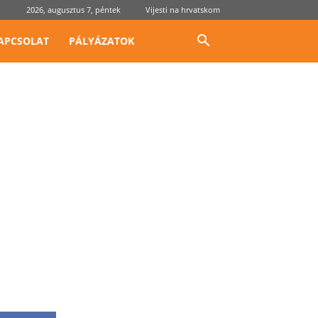
2026, augusztus 7, péntek
Vijesti na hrvatskom
APCSOLAT
PÁLYÁZATOK