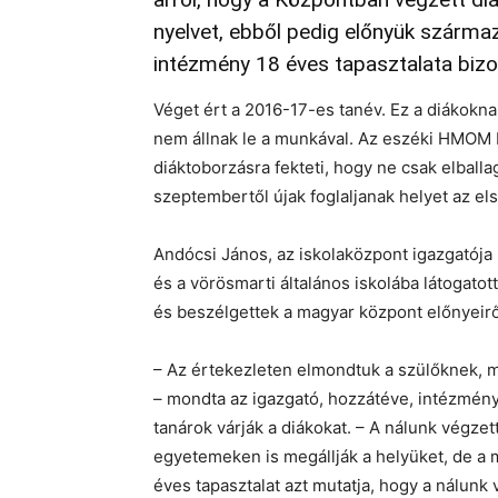
nyelvet, ebből pedig előnyük származ
intézmény 18 éves tapasztalata bizon
Véget ért a 2016-17-es tanév. Ez a diákoknak 
nem állnak le a munkával. Az eszéki HMOM
diáktoborzásra fekteti, hogy ne csak elbal
szeptembertől újak foglaljanak helyet az el
Andócsi János, az iskolaközpont igazgatója k
és a vörösmarti általános iskolába látogatott
és beszélgettek a magyar központ előnyeirő
– Az értekezleten elmondtuk a szülőknek, mi
– mondta az igazgató, hozzátéve, intézmén
tanárok várják a diákokat. – A nálunk végze
egyetemeken is megállják a helyüket, de a 
éves tapasztalat azt mutatja, hogy a nálunk