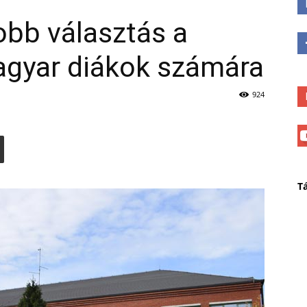
obb választás a
agyar diákok számára
924
T