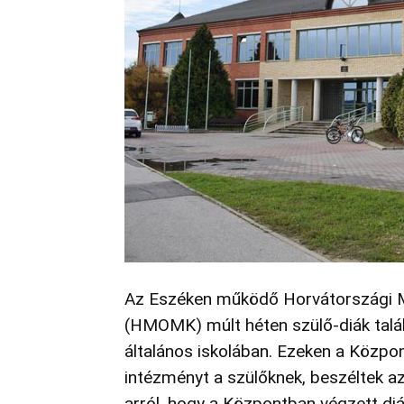
Az Eszéken működő Horvátországi M
(HMOMK) múlt héten szülő-diák talál
általános iskolában. Ezeken a Közpo
intézményt a szülőknek, beszéltek az
arról, hogy a Központban végzett diá