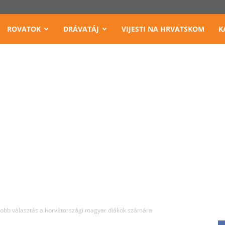
ROVATOK
DRÁVATÁJ
VIJESTI NA HRVATSKOM
K
jobb választás a horvátországi magyar diákok számára