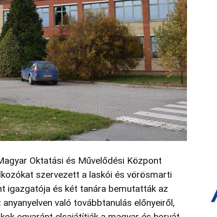
agyar Oktatási és Művelődési Központ
kozókat szervezett a laskói és vörösmarti
nt igazgatója és két tanára bemutatták az
 anyanyelven való továbbtanulás előnyeiről,
kok egyaránt elsajátítják a magyar és horvát