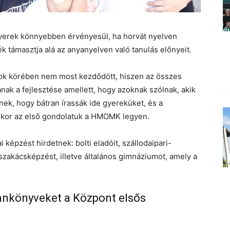
gyerek könnyebben érvényesül, ha horvát nyelven
k támasztja alá az anyanyelven való tanulás előnyeit.
ok körében nem most kezdődött, hiszen az összes
nak a fejlesztése amellett, hogy azoknak szólnak, akik
ek, hogy bátran írassák ide gyereküket, és a
skor az első gondolatuk a HMOMK legyen.
i képzést hirdetnek: bolti eladóit, szállodaipari-
 szakácsképzést, illetve általános gimnáziumot, amely a
tankönyveket a Központ elsős