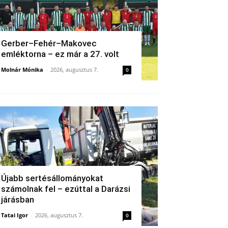
Gerber–Fehér–Makovec
emléktorna – ez már a 27. volt
Molnár Mónika
-
2026, augusztus 7.
0
Újabb sertésállományokat
számolnak fel – ezúttal a Darázsi
járásban
Tatai Igor
-
2026, augusztus 7.
0