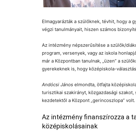
Elmagyarázták a szülőknek, tévhit, hogy a 
végzi tanulmányait, hiszen számos bizonyíté
Az intézmény népszerűsítése a szülők/diák
program, versenyek, vagy az iskola honlapjá
már a Központban tanulnak, „üzen” a szülőkn
gyerekeknek is, hogy középiskola-választá
Andócsi János
elmondta, ötfajta középiskola
turisztikai szakirányt, közgazdasági szakot,
kezdetektől a Központ „gerincoszlopa” volt.
Az intézmény finanszírozza a 
középiskolásainak