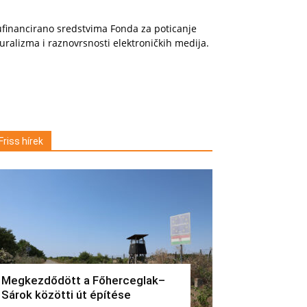
financirano sredstvima Fonda za poticanje
uralizma i raznovrsnosti elektroničkih medija.
Friss hírek
Megkezdődött a Főherceglak–
Sárok közötti út építése