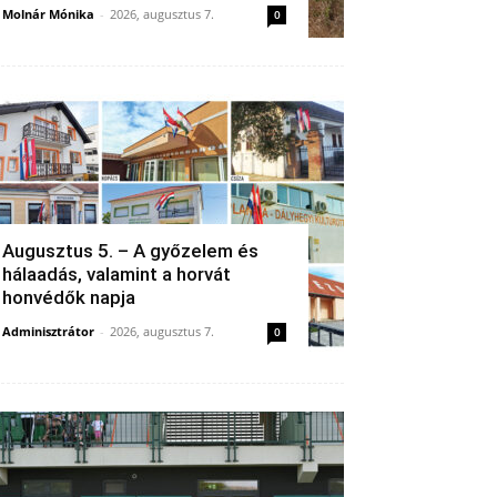
Molnár Mónika
-
2026, augusztus 7.
0
Augusztus 5. – A győzelem és
hálaadás, valamint a horvát
honvédők napja
Adminisztrátor
-
2026, augusztus 7.
0