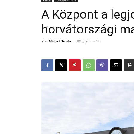
A Központ a legj
horvátországi m
Írta:
Micheli Tünde
-
2017, június 16.