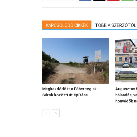
KAPCSOLÓDÓ CIKKEK
TÖBB A SZERZŐTŐL
Megkezdődött a Főherceglak–
Augusztus 5
Sárok közötti út építése
hálaadás, v
honvédők n