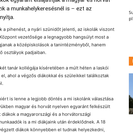
ik a munkahelykeresésnél is – ezt az
Su
yítja.
pl
a pihenést, a nyári szünidőt jelenti, az iskolák viszont
 Központ vezetősége a legnagyobb hangsúlyt most a
lagjanak a középiskolások a tanintézményből, hanem
ső osztályok padjaiban.
ét tanár kollégája kíséretében a múlt héten a laskói
 el, ahol a végzős diákokkal és szüleikkel találkoztak
l.
ért is lenne a legjobb döntés a mi iskolánk választása
yükben magyar és horvát nyelven egyaránt felkészült
tt diákok a magyarországi és a horvátországi
munkaadók is a mi diákjaink után érdeklődnek. A 18
 végzett diákok könnyebben el tudnak helyezkedni,