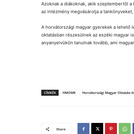
Azoknak a diákoknak, akik szeptembertől a 
az intézmény megvásárolja a tankönyveket, h
A horvátországi magyar gyerekek a lehető l
oktatásban részesülnek az eszéki magyar is
anyanyelvükön tanulnak tovább, ami magya
CÍMKÉK
HMOMK
Horvátországi Magyar Oktatási 
Share