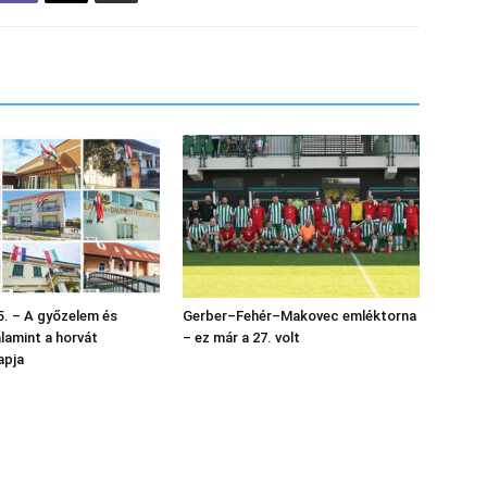
. – A győzelem és
Gerber–Fehér–Makovec emléktorna
alamint a horvát
– ez már a 27. volt
apja