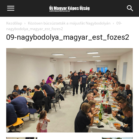
Kezdőlap
Közösen búcsúztatták a májusfát Nagybodolyán
09-
nagybodolya_magyar_est_fozes2
09-nagybodolya_magyar_est_fozes2