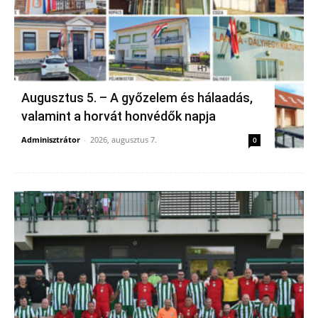
Augusztus 5. – A győzelem és hálaadás,
valamint a horvát honvédők napja
Adminisztrátor
-
2026, augusztus 7.
0