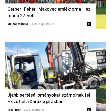
Gerber–Fehér–Makovec emléktorna – ez
már a 27. volt
Molnár Mónika
-
2026, augusztus 7.
0
Újabb sertésállományokat számolnak fel
– ezúttal a Darázsi járásban
Tatai Igor
-
2026, augusztus 7.
0