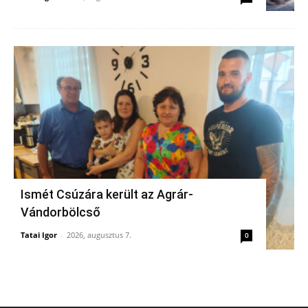
Ismét Csúzára került az Agrár-
Vándorbölcső
Tatai Igor
-
2026, augusztus 7.
0