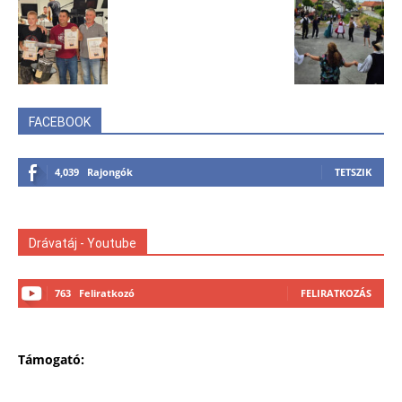
FACEBOOK
4,039
Rajongók
TETSZIK
Drávatáj - Youtube
763
Feliratkozó
FELIRATKOZÁS
Támogató: