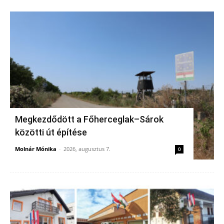
Megkezdődött a Főherceglak–Sárok
közötti út építése
Molnár Mónika
-
2026, augusztus 7.
0