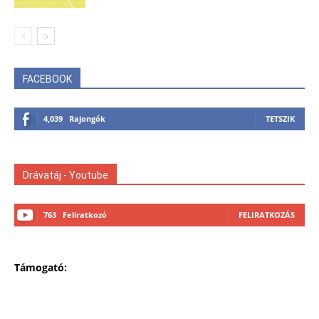
FACEBOOK
4,039
Rajongók
TETSZIK
Drávatáj - Youtube
763
Feliratkozó
FELIRATKOZÁS
Támogató: