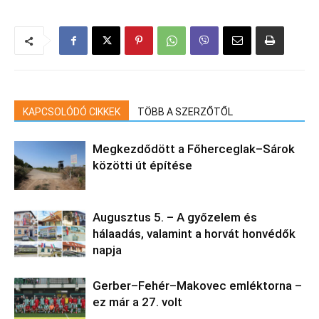
KAPCSOLÓDÓ CIKKEK
TÖBB A SZERZŐTŐL
Megkezdődött a Főherceglak–Sárok
közötti út építése
Augusztus 5. – A győzelem és
hálaadás, valamint a horvát honvédők
napja
Gerber–Fehér–Makovec emléktorna –
ez már a 27. volt