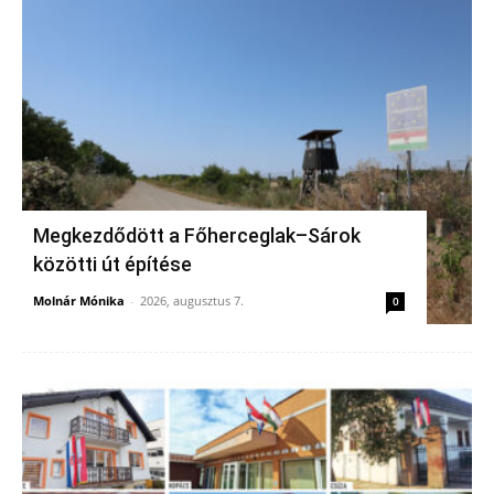
Megkezdődött a Főherceglak–Sárok
közötti út építése
Molnár Mónika
-
2026, augusztus 7.
0