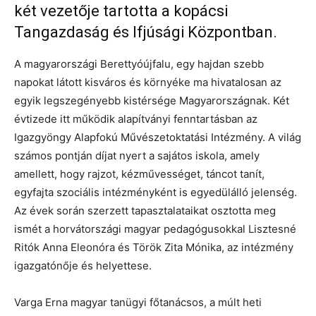
két vezetője tartotta a kopácsi
Tangazdaság és Ifjúsági Központban.
A magyarországi Berettyóújfalu, egy hajdan szebb
napokat látott kisváros és környéke ma hivatalosan az
egyik legszegényebb kistérsége Magyarországnak. Két
évtizede itt működik alapítványi fenntartásban az
Igazgyöngy Alapfokú Művészetoktatási Intézmény. A világ
számos pontján díjat nyert a sajátos iskola, amely
amellett, hogy rajzot, kézművességet, táncot tanít,
egyfajta szociális intézményként is egyedülálló jelenség.
Az évek során szerzett tapasztalataikat osztotta meg
ismét a horvátországi magyar pedagógusokkal Lisztesné
Ritók Anna Eleonóra és Török Zita Mónika, az intézmény
igazgatónője és helyettese.
Varga Erna magyar tanügyi főtanácsos, a múlt heti