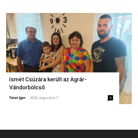
Ismét Csúzára került az Agrár-
Vándorbölcső
Tatai Igor
-
2026, augusztus 7.
0