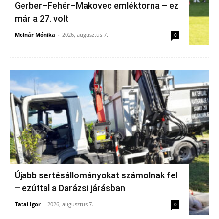
Gerber–Fehér–Makovec emléktorna – ez
már a 27. volt
Molnár Mónika
-
2026, augusztus 7.
0
Újabb sertésállományokat számolnak fel
– ezúttal a Darázsi járásban
Tatai Igor
-
2026, augusztus 7.
0