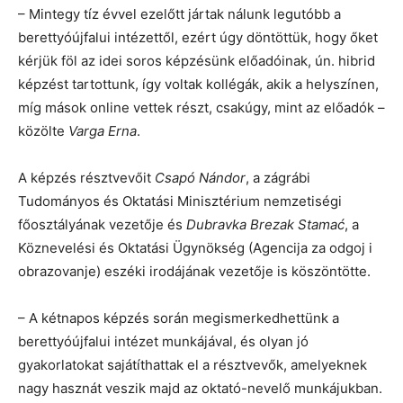
– Mintegy tíz évvel ezelőtt jártak nálunk legutóbb a
berettyóújfalui intézettől, ezért úgy döntöttük, hogy őket
kérjük föl az idei soros képzésünk előadóinak, ún. hibrid
képzést tartottunk, így voltak kollégák, akik a helyszínen,
míg mások online vettek részt, csakúgy, mint az előadók –
közölte
Varga Erna
.
A képzés résztvevőit
Csapó Nándor
, a zágrábi
Tudományos és Oktatási Minisztérium nemzetiségi
főosztályának vezetője és
Dubravka Brezak Stamać
, a
Köznevelési és Oktatási Ügynökség (Agencija za odgoj i
obrazovanje) eszéki irodájának vezetője is köszöntötte.
– A kétnapos képzés során megismerkedhettünk a
berettyóújfalui intézet munkájával, és olyan jó
gyakorlatokat sajátíthattak el a résztvevők, amelyeknek
nagy hasznát veszik majd az oktató-nevelő munkájukban.