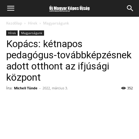
Kezdőlap
Hírek
Magyarságunk
Hírek
Magyarságunk
Kopács: kétnapos
pedagógus-továbbképzésnek
adott otthont az ifjúsági
központ
Írta:
Micheli Tünde
-
2022, március 3.
352