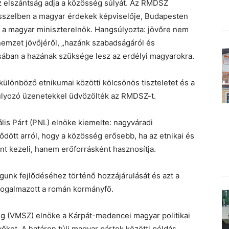
z elszántság adja a közösség súlyát. Az RMDSZ
rüsszelben a magyar érdekek képviselője, Budapesten
e a magyar miniszterelnök. Hangsúlyozta: jövőre nem
nemzet jövőjéről, „hazánk szabadságáról és
isában a hazának szüksége lesz az erdélyi magyarokra.
ülönböző etnikumai közötti kölcsönös tiszteletet és a
úlyozó üzenetekkel üdvözölték az RMDSZ-t.
lis Párt (PNL) elnöke kiemelte: nagyváradi
ött arról, hogy a közösség erősebb, ha az etnikai és
ént kezeli, hanem erőforrásként hasznosítja.
nk fejlődéséhez történő hozzájárulását és azt a
 fogalmazott a román kormányfő.
ég (VMSZ) elnöke a Kárpát-medencei magyar politikai
ket. A határon túli magyar pártok közötti példás