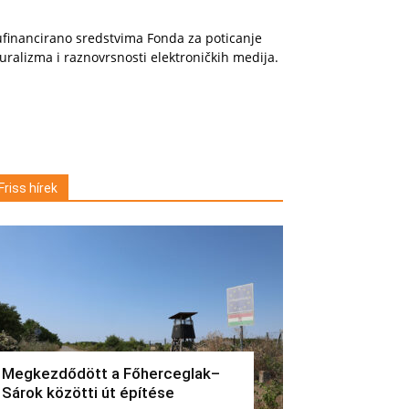
financirano sredstvima Fonda za poticanje
uralizma i raznovrsnosti elektroničkih medija.
Friss hírek
Megkezdődött a Főherceglak–
Sárok közötti út építése