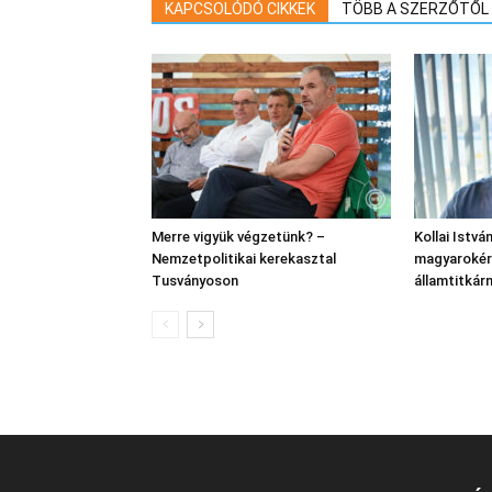
KAPCSOLÓDÓ CIKKEK
TÖBB A SZERZŐTŐL
Merre vigyük végzetünk? –
Kollai Istvá
Nemzetpolitikai kerekasztal
magyarokért
Tusványoson
államtitkár