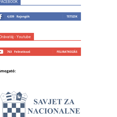
FACEBOOK
4,039
Rajongók
TETSZIK
Drávatáj - Youtube
763
Feliratkozó
FELIRATKOZÁS
ámogató: