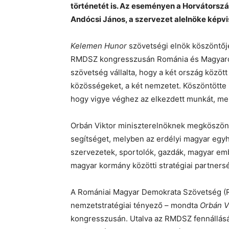
történetét is. Az eseményen a Horvátors
Andócsi János, a szervezet alelnöke képvi
Kelemen Hunor
szövetségi elnök köszöntőj
RMDSZ kongresszusán Románia és Magyarorsz
szövetség vállalta, hogy a két ország közöt
közösségeket, a két nemzetet. Köszöntötte Il
hogy vigye véghez az elkezdett munkát, m
Orbán Viktor miniszterelnöknek megköszönte
segítséget, melyben az erdélyi magyar egyhá
szervezetek, sportolók, gazdák, magyar em
magyar kormány közötti stratégiai partners
A Romániai Magyar Demokrata Szövetség (
nemzetstratégiai tényező – mondta
Orbán V
kongresszusán. Utalva az RMDSZ fennállásán