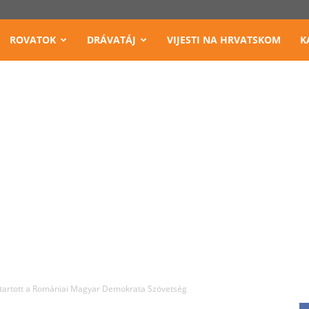
ROVATOK
DRÁVATÁJ
VIJESTI NA HRVATSKOM
K
tartott a Romániai Magyar Demokrata Szövetség