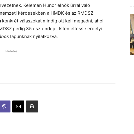
ervezetnek. Kelemen Hunor elnök úrral való
agy nemzeti kérdésekben a HMDK és az RMDSZ
konkrét válaszokat mindig ott kell megadni, ahol
RMDSZ pedig 35 esztendeje. Isten éltesse erdélyi
ános
lapunknak nyilatkozva.
Hirdetés