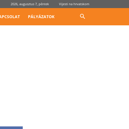
2026, augusztus 7, péntek
Vijesti na hrvatskom
APCSOLAT
PÁLYÁZATOK