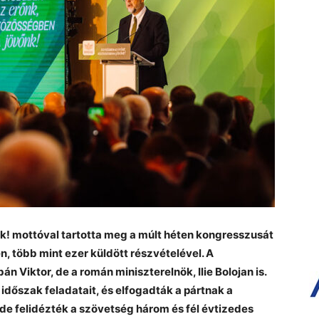
! mottóval tartotta meg a múlt héten kongresszusát
 több mint ezer küldött részvételével. A
n Viktor, de a román miniszterelnök, Ilie Bolojan is.
dőszak feladatait, és elfogadták a pártnak a
de felidézték a szövetség három és fél évtizedes