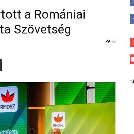
tott a Romániai
ta Szövetség
40
T