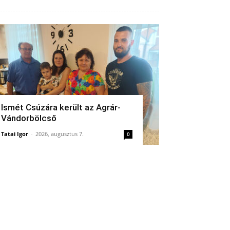
Ismét Csúzára került az Agrár-
Vándorbölcső
Tatai Igor
-
2026, augusztus 7.
0