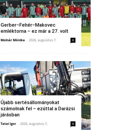
Gerber–Fehér–Makovec
emléktorna – ez már a 27. volt
Molnár Mónika
-
2026, augusztus 7.
0
Újabb sertésállományokat
számolnak fel – ezúttal a Darázsi
járásban
Tatai Igor
-
2026, augusztus 7.
0