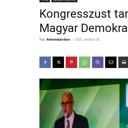
Kongresszust tar
Magyar Demokra
Írta:
Adminisztrátor
-
2025, október 16.