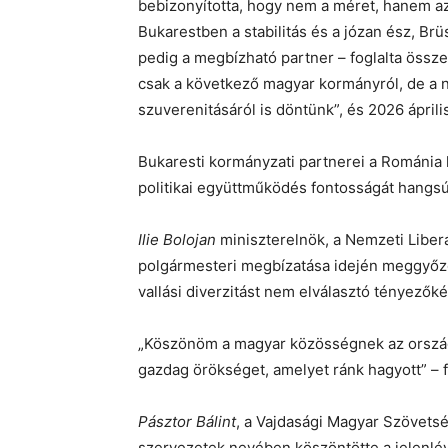
bebizonyította, hogy nem a méret, hanem a
Bukarestben a stabilitás és a józan ész, B
pedig a megbízható partner – foglalta össz
csak a következő magyar kormányról, de a 
szuverenitásáról is döntünk”, és 2026 ápril
Bukaresti kormányzati partnerei a Románia k
politikai együttműködés fontosságát hangs
Ilie Bolojan
miniszterelnök, a Nemzeti Liberá
polgármesteri megbízatása idején meggyőződ
vallási diverzitást nem elválasztó tényezők
„Köszönöm a magyar közösségnek az országu
gazdag örökséget, amelyet ránk hagyott” –
Pásztor Bálint
, a Vajdasági Magyar Szövets
szervezetek nevében köszöntötte a jelenlévő