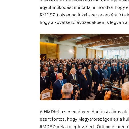
együttműködést méltatta, elmondva, hogy ez
RMDSZ-t olyan politikai szervezetként írta le
hogy a következő évtizedekben is legyen a 
A HMDK-t az eseményen Andócsi János aleln
ezért fontos, hogy Magyarországon és a kü
RMDSZ-nek a meghívásért. Örömmel mentün