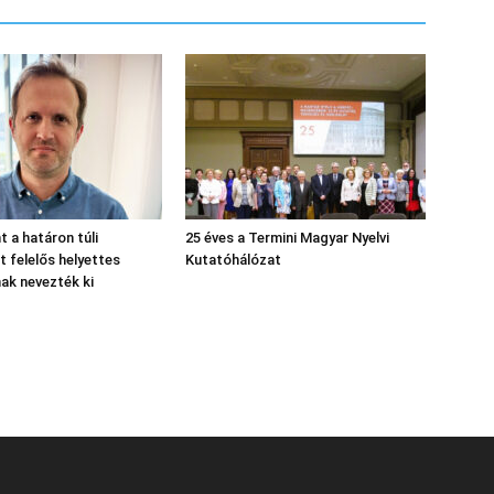
nt a határon túli
25 éves a Termini Magyar Nyelvi
 felelős helyettes
Kutatóhálózat
nak nevezték ki