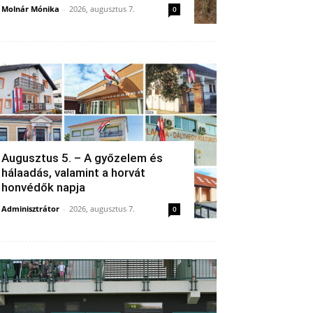
Molnár Mónika
-
2026, augusztus 7.
0
Augusztus 5. – A győzelem és
hálaadás, valamint a horvát
honvédők napja
Adminisztrátor
-
2026, augusztus 7.
0