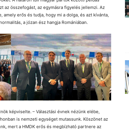
t az összefogást, az egymásra figyelés jellemzi. Az
, amely erős és tudja, hogy mi a dolga, és azt kívánta,
normalitás, a józan ész hangja Romániában.
ök képviselte. – Választási évnek nézünk elébe,
lhonban is nemzeti egységet mutassunk. Köszönet az
k, mert a HMDK erős és megbízható partnere az