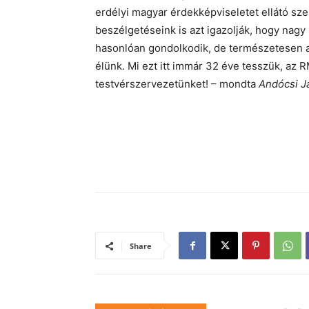
erdélyi magyar érdekképviseletet ellátó sz
beszélgetéseink is azt igazolják, hogy n
hasonlóan gondolkodik, de természetesen a 
élünk. Mi ezt itt immár 32 éve tesszük, az 
testvérszervezetünket! – mondta
Andócsi J
Share