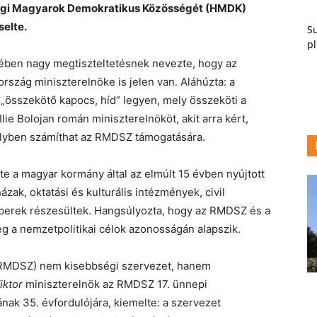
zági Magyarok Demokratikus Közösségét (HMDK)
selte.
Su
pl
ében nagy megtiszteltetésnek nevezte, hogy az
ág miniszterelnöke is jelen van. Aláhúzta: a
t „összekötő kapocs, híd” legyen, mely összeköti a
ie Bolojan román miniszterelnököt, akit arra kért,
elyben számíthat az RMDSZ támogatására.
 a magyar kormány által az elmúlt 15 évben nyújtott
zak, oktatási és kulturális intézmények, civil
berek részesültek. Hangsúlyozta, hogy az RMDSZ és a
ég a nemzetpolitikai célok azonosságán alapszik.
RMDSZ) nem kisebbségi szervezet, hanem
iktor
miniszterelnök az RMDSZ 17. ünnepi
ak 35. évfordulójára, kiemelte: a szervezet