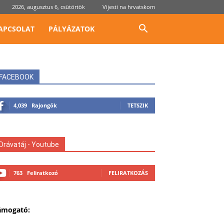
2026, augusztus 6, csütörtök
Vijesti na hrvatskom
APCSOLAT
PÁLYÁZATOK
FACEBOOK
4,039
Rajongók
TETSZIK
Drávatáj - Youtube
763
Feliratkozó
FELIRATKOZÁS
ámogató: