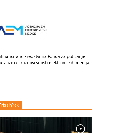
financirano sredstvima Fonda za poticanje
uralizma i raznovrsnosti elektroničkih medija.
Friss hírek