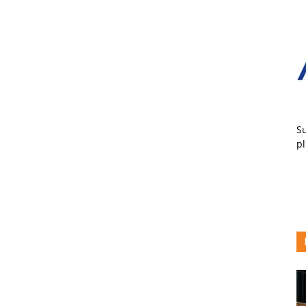
Su
pl