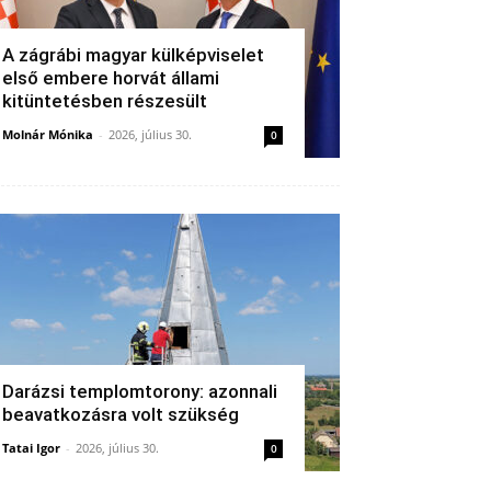
A zágrábi magyar külképviselet
első embere horvát állami
kitüntetésben részesült
Molnár Mónika
-
2026, július 30.
0
Darázsi templomtorony: azonnali
beavatkozásra volt szükség
Tatai Igor
-
2026, július 30.
0