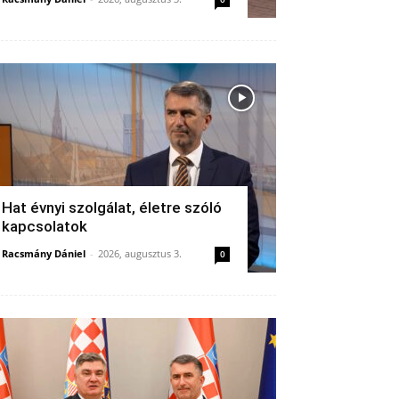
Hat évnyi szolgálat, életre szóló
kapcsolatok
Racsmány Dániel
-
2026, augusztus 3.
0