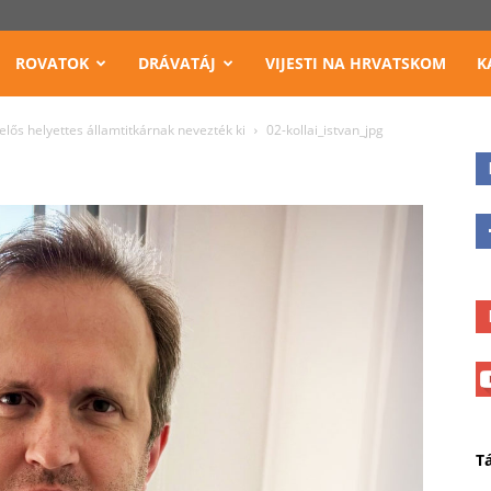
ROVATOK
DRÁVATÁJ
VIJESTI NA HRVATSKOM
K
lelős helyettes államtitkárnak nevezték ki
02-kollai_istvan_jpg
T