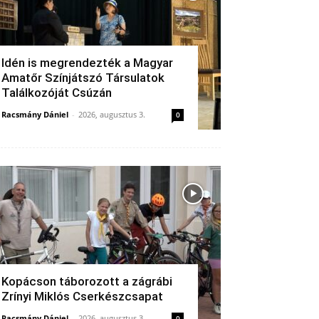
Idén is megrendezték a Magyar
Amatőr Színjátszó Társulatok
Találkozóját Csúzán
Racsmány Dániel
-
2026, augusztus 3.
0
Kopácson táborozott a zágrábi
Zrínyi Miklós Cserkészcsapat
Racsmány Dániel
-
2026, augusztus 3.
0