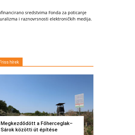
financirano sredstvima Fonda za poticanje
uralizma i raznovrsnosti elektroničkih medija.
Friss hírek
Megkezdődött a Főherceglak–
Sárok közötti út építése