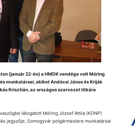
ton (január 22-én) a HMDK vendége volt Móring
 és munkatársai, akiket Andócsi János és Kriják
nkás Krisztián, az országos szervezet titkára
szögbe látogatott Móring József Attila (KDNP)
lés jegyzője, Somogyvár polgármestere munkatársai