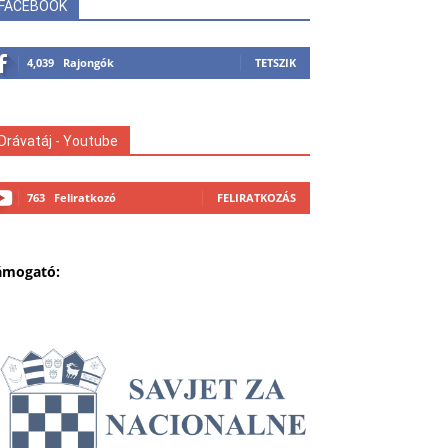
FACEBOOK
4,039
Rajongók
TETSZIK
Drávatáj - Youtube
763
Feliratkozó
FELIRATKOZÁS
ámogató: