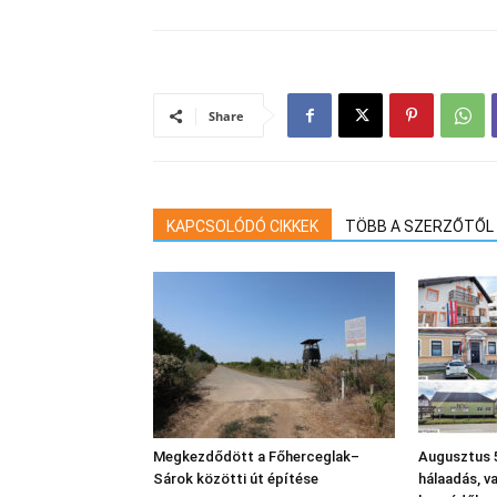
Share
KAPCSOLÓDÓ CIKKEK
TÖBB A SZERZŐTŐL
Megkezdődött a Főherceglak–
Augusztus 5
Sárok közötti út építése
hálaadás, v