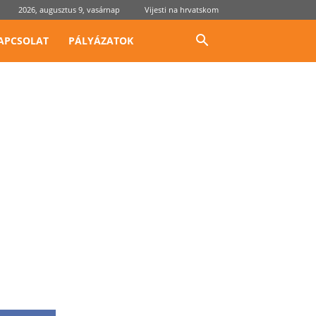
2026, augusztus 9, vasárnap
Vijesti na hrvatskom
APCSOLAT
PÁLYÁZATOK