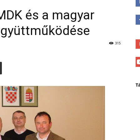
MDK és a magyar
együttműködése
315
T