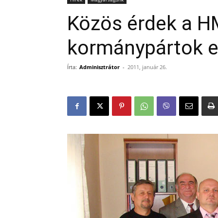
Közös érdek a H
kormánypártok 
Írta:
Adminisztrátor
-
2011, január 26.