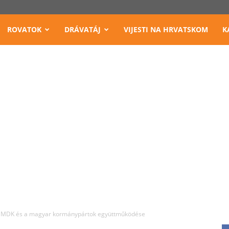
ROVATOK
DRÁVATÁJ
VIJESTI NA HRVATSKOM
K
HMDK és a magyar kormánypártok együttműködése