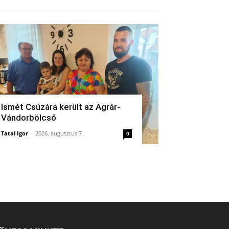
Ismét Csúzára került az Agrár-
Vándorbölcső
Tatai Igor
-
2026, augusztus 7.
0