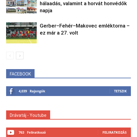
hálaadás, valamint a horvát honvédők
napja
Gerber–Fehér–Makovec emléktorna –
ez már a 27. volt
FACEBOOK
4,039
Rajongók
TETSZIK
Drávatáj - Youtube
763
Feliratkozó
FELIRATKOZÁS