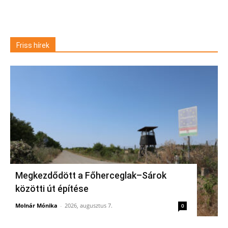
Friss hírek
Megkezdődött a Főherceglak–Sárok
közötti út építése
Molnár Mónika
-
2026, augusztus 7.
0