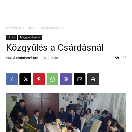
Kezdőlap
Hírek
Magyarságunk
Hírek
Magyarságunk
Közgyűlés a Csárdásnál
Írta:
Adminisztrátor
-
2012, március 1.
192