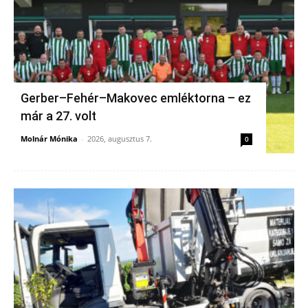
Gerber–Fehér–Makovec emléktorna – ez
már a 27. volt
Molnár Mónika
-
2026, augusztus 7.
0