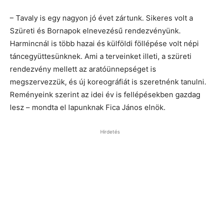
– Tavaly is egy nagyon jó évet zártunk. Sikeres volt a
Szüreti és Bornapok elnevezésű rendezvényünk.
Harmincnál is több hazai és külföldi föllépése volt népi
táncegyüttesünknek. Ami a terveinket illeti, a szüreti
rendezvény mellett az aratóünnepséget is
megszervezzük, és új koreográfiát is szeretnénk tanulni.
Reményeink szerint az idei év is fellépésekben gazdag
lesz – mondta el lapunknak Fica János elnök.
Hirdetés