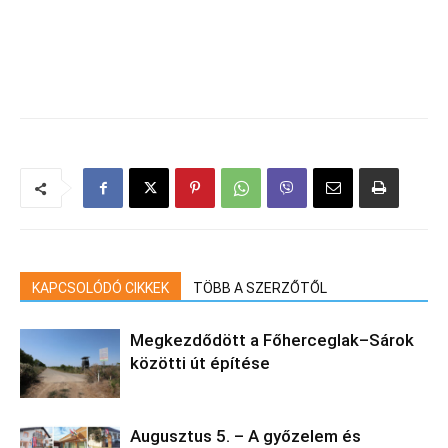
KAPCSOLÓDÓ CIKKEK
TÖBB A SZERZŐTŐL
Megkezdődött a Főherceglak–Sárok
közötti út építése
Augusztus 5. – A győzelem és