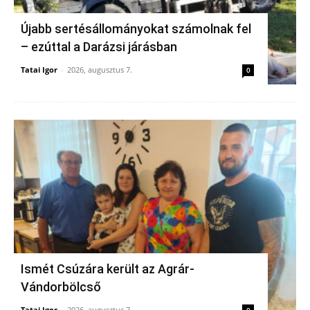
Újabb sertésállományokat számolnak fel
– ezúttal a Darázsi járásban
Tatai Igor
-
2026, augusztus 7.
0
Ismét Csúzára került az Agrár-
Vándorbölcső
Tatai Igor
-
2026, augusztus 7.
0