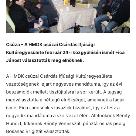
Csúza – A HMDK csúzai Csárdás Ifjúsági
Kultúregyesülete február 24-i közgyűlésén ismét Fica
Jánost választották meg elnöknek.
A HMDK csúzai Csárdás Ifjúsági Kultúregyesülete
vezetőségének lejárt négyéves mandátuma, így az évi
beszámolók mellett tisztújításra is sor került. A tagság
megválasztotta a héttagú elnökséget, amelynek a tagjai
ismét Fica Jánosnak szavaztak bizalmat, így ez lesz a
negyedik mandátuma a szervezet élén. Alelnöknek Bénity
Hunort, titkárnak Bénity Venesszát, pénztárosnak pedig
Bosanac Brigittát választották.