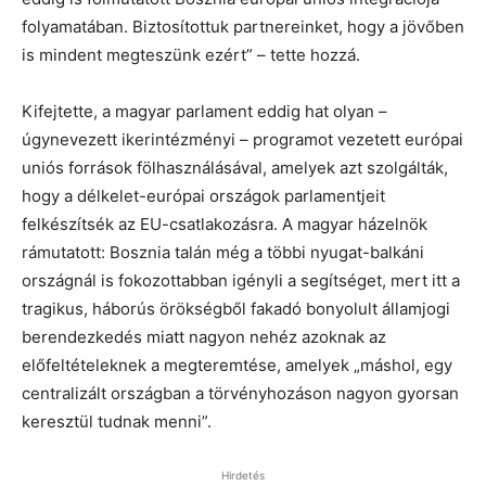
folyamatában. Biztosítottuk partnereinket, hogy a jövőben
is mindent megteszünk ezért” – tette hozzá.
Kifejtette, a magyar parlament eddig hat olyan –
úgynevezett ikerintézményi – programot vezetett európai
uniós források fölhasználásával, amelyek azt szolgálták,
hogy a délkelet-európai országok parlamentjeit
felkészítsék az EU-csatlakozásra. A magyar házelnök
rámutatott: Bosznia talán még a többi nyugat-balkáni
országnál is fokozottabban igényli a segítséget, mert itt a
tragikus, háborús örökségből fakadó bonyolult államjogi
berendezkedés miatt nagyon nehéz azoknak az
előfeltételeknek a megteremtése, amelyek „máshol, egy
centralizált országban a törvényhozáson nagyon gyorsan
keresztül tudnak menni”.
Hirdetés