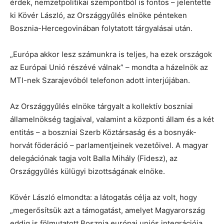
érdek, nemzetpolitikai szempontból is fontos – jelentette
ki Kövér László, az Országgyűlés elnöke pénteken
Bosznia-Hercegovinában folytatott tárgyalásai után.
„Európa akkor lesz számunkra is teljes, ha ezek országok
az Európai Unió részévé válnak” – mondta a házelnök az
MTI-nek Szarajevóból telefonon adott interjújában.
Az Országgyűlés elnöke tárgyalt a kollektív boszniai
államelnökség tagjaival, valamint a központi állam és a két
entitás – a boszniai Szerb Köztársaság és a bosnyák-
horvát föderáció – parlamentjeinek vezetőivel. A magyar
delegációnak tagja volt Balla Mihály (Fidesz), az
Országgyűlés külügyi bizottságának elnöke.
Kövér László elmondta: a látogatás célja az volt, hogy
„megerősítsük azt a támogatást, amelyet Magyarország
eddig is fölmutatott Bosznia európai uniós integrációja