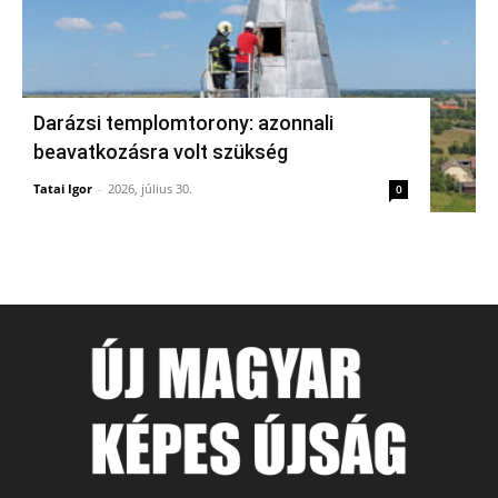
Darázsi templomtorony: azonnali
beavatkozásra volt szükség
Tatai Igor
-
2026, július 30.
0