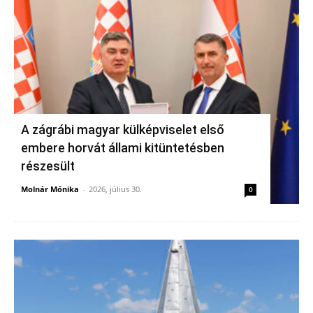
A zágrábi magyar külképviselet első
embere horvát állami kitüntetésben
részesült
Molnár Mónika
-
2026, július 30.
0