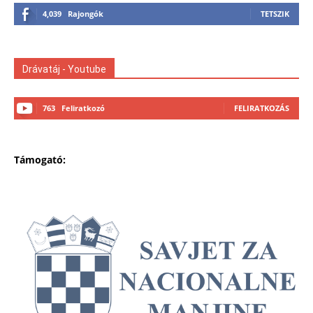
4,039
Rajongók
TETSZIK
Drávatáj - Youtube
763
Feliratkozó
FELIRATKOZÁS
Támogató: