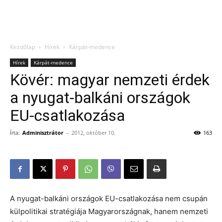
Kezdőlap
Hírek
Kárpát-medence
Hírek
Kárpát-medence
Kövér: magyar nemzeti érdek
a nyugat-balkáni országok
EU-csatlakozása
Írta:
Adminisztrátor
-
2012, október 10.
163
A nyugat-balkáni országok EU-csatlakozása nem csupán
külpolitikai stratégiája Magyarországnak, hanem nemzeti