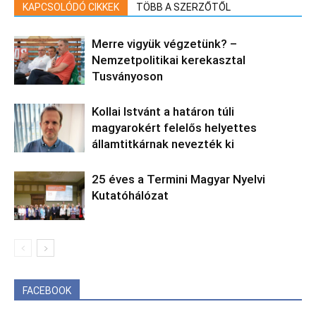
KAPCSOLÓDÓ CIKKEK
TÖBB A SZERZŐTŐL
Merre vigyük végzetünk? –
Nemzetpolitikai kerekasztal
Tusványoson
Kollai Istvánt a határon túli
magyarokért felelős helyettes
államtitkárnak nevezték ki
25 éves a Termini Magyar Nyelvi
Kutatóhálózat
FACEBOOK