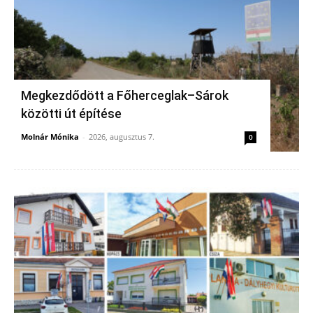
Megkezdődött a Főherceglak–Sárok
közötti út építése
Molnár Mónika
-
2026, augusztus 7.
0