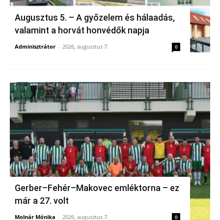
Augusztus 5. – A győzelem és hálaadás,
valamint a horvát honvédők napja
Adminisztrátor
-
2026, augusztus 7.
0
Gerber–Fehér–Makovec emléktorna – ez
már a 27. volt
Molnár Mónika
-
2026, augusztus 7.
0