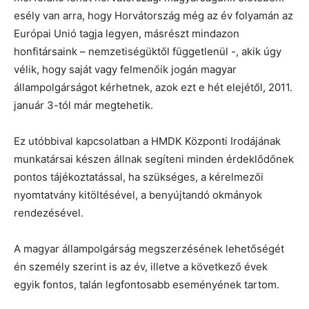
esély van arra, hogy Horvátország még az év folyamán az
Európai Unió tagja legyen, másrészt mindazon
honfitársaink – nemzetiségüktől függetlenül -, akik úgy
vélik, hogy saját vagy felmenőik jogán magyar
állampolgárságot kérhetnek, azok ezt e hét elejétől, 2011.
január 3-tól már megtehetik.
Ez utóbbival kapcsolatban a HMDK Központi Irodájának
munkatársai készen állnak segíteni minden érdeklődőnek
pontos tájékoztatással, ha szükséges, a kérelmezői
nyomtatvány kitöltésével, a benyújtandó okmányok
rendezésével.
A magyar állampolgárság megszerzésének lehetőségét
én személy szerint is az év, illetve a következő évek
egyik fontos, talán legfontosabb eseményének tartom.