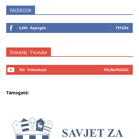
FACEBOOK
4,039
Rajongók
TETSZIK
Drávatáj - Youtube
763
Feliratkozó
FELIRATKOZÁS
Támogató: