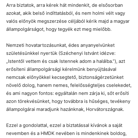
Arra biztatok, arra kérek hát mindenkit, de elsősorban
azokat, akik belső indíttatásból, és nem holmi vélt vagy
valós előnyök megszerzése céljából kérik majd a magyar
állampolgárságot, hogy tegyék ezt meg mielőbb.
Nemzeti hovatartozásunkat, édes anyanyelvünket
születésünkkel nyertük (Széchenyi Istvánt idézve:
„Istentől vettem és csak Istennek adom a halálba.”), azt
erősíteni állampolgársági kérelmünk benyújtásával
nemcsak előnyökkel kecsegtető, biztonságérzetünket
növelő dolog, hanem nemes, felelősségteljes cselekedet,
és ami nagyon fontos: egyáltalán nem zárja ki, sőt erősíti
azon törekvésünket, hogy továbbra is hűséges, tevékeny
állampolgárai maradjunk hazánknak, Horvátországnak.
Ezzel a gondolattal, ezzel a biztatással kívánok a saját
nevemben és a HMDK nevében is mindenkinek boldog,