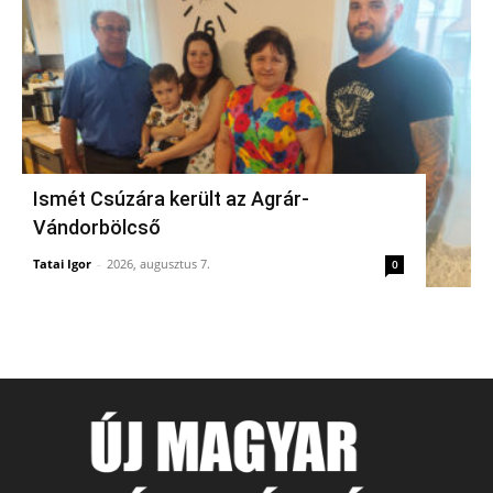
Ismét Csúzára került az Agrár-
Vándorbölcső
Tatai Igor
-
2026, augusztus 7.
0