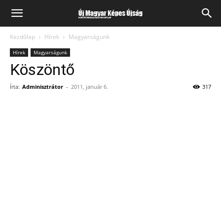
Kezdőlap
Hírek
Magyarságunk
Hírek
Magyarságunk
Köszöntő
Írta:
Adminisztrátor
-
2011, január 6.
317