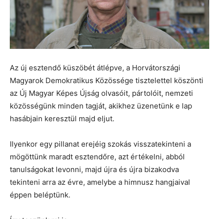
Az új esztendő küszöbét átlépve, a Horvátországi
Magyarok Demokratikus Közössége tisztelettel köszönti
az Új Magyar Képes Újság olvasóit, pártolóit, nemzeti
közösségünk minden tagját, akikhez üzenetünk e lap
hasábjain keresztül majd eljut.
Ilyenkor egy pillanat erejéig szokás visszatekinteni a
mögöttünk maradt esztendőre, azt értékelni, abból
tanulságokat levonni, majd újra és újra bizakodva
tekinteni arra az évre, amelybe a himnusz hangjaival
éppen beléptünk.