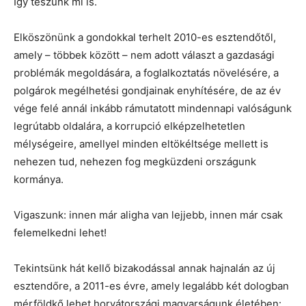
Így teszünk mi is.
Elköszönünk a gondokkal terhelt 2010-es esztendőtől,
amely – többek között – nem adott választ a gazdasági
problémák megoldására, a foglalkoztatás növelésére, a
polgárok megélhetési gondjainak enyhítésére, de az év
vége felé annál inkább rámutatott mindennapi valóságunk
legrútabb oldalára, a korrupció elképzelhetetlen
mélységeire, amellyel minden eltökéltsége mellett is
nehezen tud, nehezen fog megküzdeni országunk
kormánya.
Vigaszunk: innen már aligha van lejjebb, innen már csak
felemelkedni lehet!
Tekintsünk hát kellő bizakodással annak hajnalán az új
esztendőre, a 2011-es évre, amely legalább két dologban
mérföldkő lehet horvátországi magyarságunk életében: