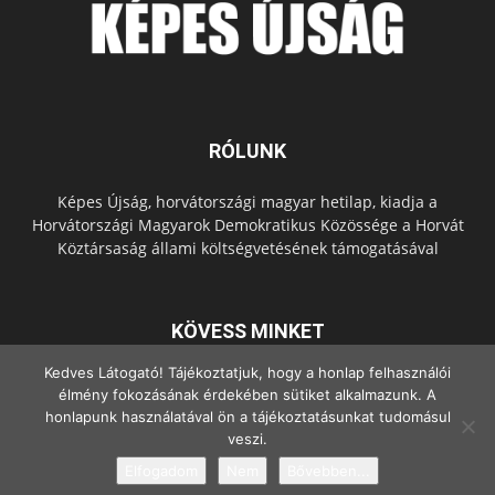
RÓLUNK
Képes Újság, horvátországi magyar hetilap, kiadja a
Horvátországi Magyarok Demokratikus Közössége a Horvát
Köztársaság állami költségvetésének támogatásával
KÖVESS MINKET
Kedves Látogató! Tájékoztatjuk, hogy a honlap felhasználói
élmény fokozásának érdekében sütiket alkalmazunk. A
honlapunk használatával ön a tájékoztatásunkat tudomásul
veszi.
Elfogadom
Nem
Bővebben...
© Copyright - 2022 Minden jog fenntartva.