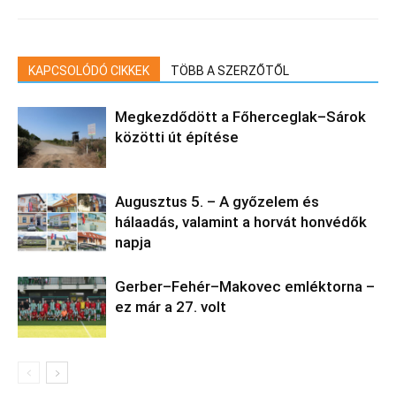
KAPCSOLÓDÓ CIKKEK
TÖBB A SZERZŐTŐL
Megkezdődött a Főherceglak–Sárok
közötti út építése
Augusztus 5. – A győzelem és
hálaadás, valamint a horvát honvédők
napja
Gerber–Fehér–Makovec emléktorna –
ez már a 27. volt