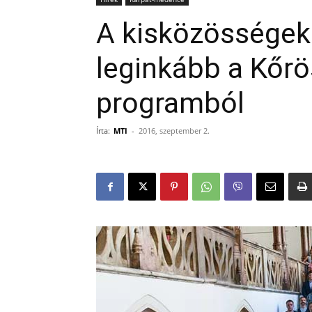
A kisközösségek 
leginkább a Kőr
programból
Írta:
MTI
-
2016, szeptember 2.