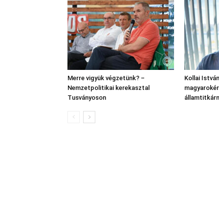
Merre vigyük végzetünk? –
Kollai Istvá
Nemzetpolitikai kerekasztal
magyarokért
Tusványoson
államtitkár