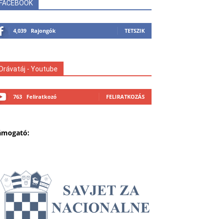
FACEBOOK
4,039
Rajongók
TETSZIK
Drávatáj - Youtube
763
Feliratkozó
FELIRATKOZÁS
ámogató: