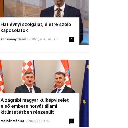
Hat évnyi szolgálat, életre szóló
kapcsolatok
Racsmány Dániel
-
2026, augusztus 3.
0
A zágrábi magyar külképviselet
első embere horvát állami
kitüntetésben részesült
Molnár Mónika
-
2026, július 30.
0