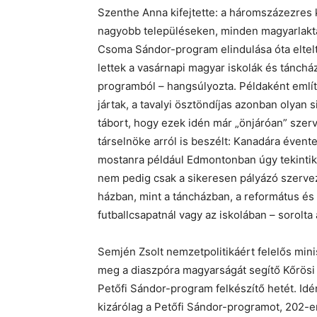
Szenthe Anna kifejtette: a háromszázezres k
nagyobb településeken, minden magyarlakt
Csoma Sándor-program elindulása óta eltelt
lettek a vasárnapi magyar iskolák és tánchá
programból – hangsúlyozta. Példaként említ
jártak, a tavalyi ösztöndíjas azonban olyan s
tábort, hogy ezek idén már „önjáróan” sze
társelnöke arról is beszélt: Kanadára évente
mostanra például Edmontonban úgy tekintik a
nem pedig csak a sikeresen pályázó szervez
házban, mint a táncházban, a református és
futballcsapatnál vagy az iskolában – sorolt
Semjén Zsolt nemzetpolitikáért felelős min
meg a diaszpóra magyarságát segítő Kőrös
Petőfi Sándor-program felkészítő hetét. Id
kizárólag a Petőfi Sándor-programot, 202-e