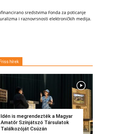
financirano sredstvima Fonda za poticanje
uralizma i raznovrsnosti elektroničkih medija.
Friss hírek
Idén is megrendezték a Magyar
Amatőr Színjátszó Társulatok
Találkozóját Csúzán