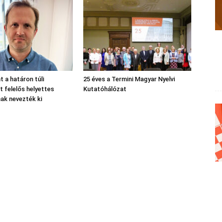
nt a határon túli
25 éves a Termini Magyar Nyelvi
 felelős helyettes
Kutatóhálózat
nak nevezték ki