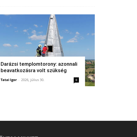
Darázsi templomtorony: azonnali
beavatkozásra volt szükség
Tatai Igor
-
2026, július 30.
0