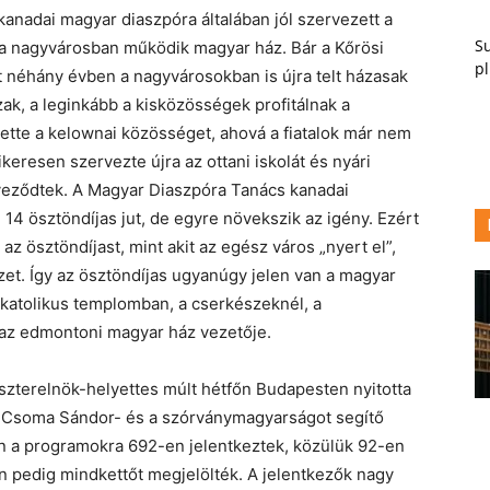
anadai magyar diaszpóra általában jól szervezett a
Su
a nagyvárosban működik magyar ház. Bár a Kőrösi
pl
 néhány évben a nagyvárosokban is újra telt házasak
zak, a leginkább a kisközösségek profitálnak a
ette a kelownai közösséget, ahová a fiatalok már nem
ikeresen szervezte újra az ottani iskolát és nyári
rveződtek. A Magyar Diaszpóra Tanács kanadai
 14 ösztöndíjas jut, de egyre növekszik az igény. Ezért
z ösztöndíjast, mint akit az egész város „nyert el”,
et. Így az ösztöndíjas ugyanúgy jelen van a magyar
 katolikus templomban, a cserkészeknél, a
a az edmontoni magyar ház vezetője.
iszterelnök-helyettes múlt hétfőn Budapesten nyitotta
i Csoma Sándor- és a szórványmagyarságot segítő
én a programokra 692-en jelentkeztek, közülük 92-en
n pedig mindkettőt megjelölték. A jelentkezők nagy