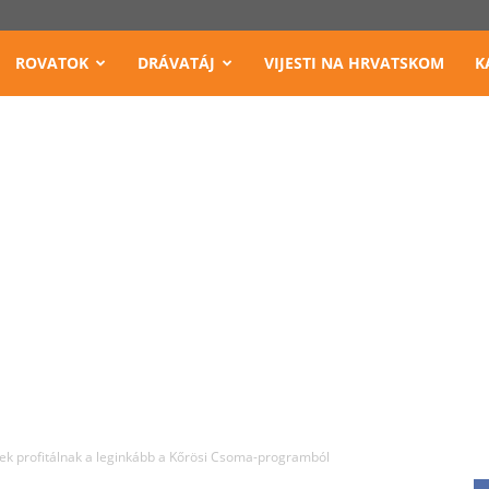
ROVATOK
DRÁVATÁJ
VIJESTI NA HRVATSKOM
K
ek profitálnak a leginkább a Kőrösi Csoma-programból