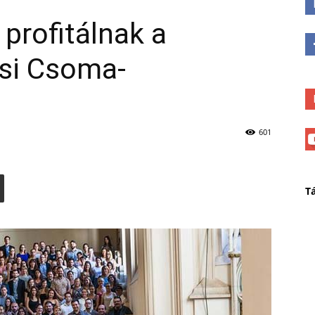
profitálnak a
ösi Csoma-
601
T