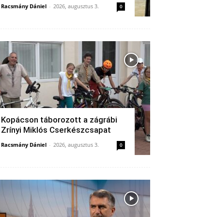
Racsmány Dániel
-
2026, augusztus 3.
0
Kopácson táborozott a zágrábi
Zrínyi Miklós Cserkészcsapat
Racsmány Dániel
-
2026, augusztus 3.
0