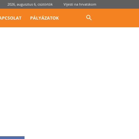
2026, augusztus 6, csütörtök
Vijesti na hrvatskom
APCSOLAT
PÁLYÁZATOK