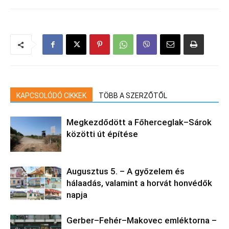
KAPCSOLÓDÓ CIKKEK
TÖBB A SZERZŐTŐL
Megkezdődött a Főherceglak–Sárok
közötti út építése
Augusztus 5. – A győzelem és
hálaadás, valamint a horvát honvédők
napja
Gerber–Fehér–Makovec emléktorna –