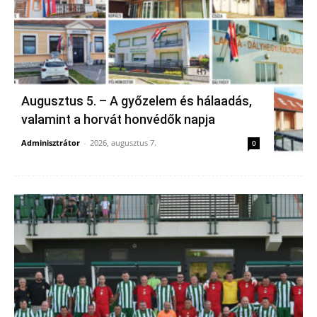
Augusztus 5. – A győzelem és hálaadás,
valamint a horvát honvédők napja
Adminisztrátor
-
2026, augusztus 7.
0