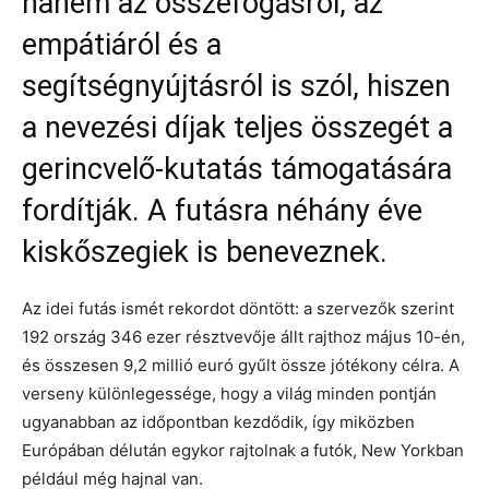
hanem az összefogásról, az
empátiáról és a
segítségnyújtásról is szól, hiszen
a nevezési díjak teljes összegét a
gerincvelő-kutatás támogatására
fordítják. A futásra néhány éve
kiskőszegiek is beneveznek.
Az idei futás ismét rekordot döntött: a szervezők szerint
192 ország 346 ezer résztvevője állt rajthoz május 10-én,
és összesen 9,2 millió euró gyűlt össze jótékony célra. A
verseny különlegessége, hogy a világ minden pontján
ugyanabban az időpontban kezdődik, így miközben
Európában délután egykor rajtolnak a futók, New Yorkban
például még hajnal van.