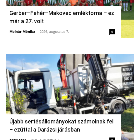
Gerber–Fehér–Makovec emléktorna – ez
már a 27. volt
Molnár Mónika
-
2026, augusztus 7.
0
Újabb sertésállományokat számolnak fel
– ezúttal a Darázsi járásban
Tatai Igor
-
2026, augusztus 7.
0