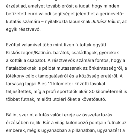
érzést ad, amelyet tovább erősít a tudat, hogy minden
befizetett euró valódi segítséget jelenthet a gerincvelő-
kutatás számára – nyilatkozta lapunknak
Juhász Bálint
, az
egyik résztvevő.
Ezúttal valamivel több mint tízen futottak együtt
Kiskőszegen/Batinán: barátok, családtagok, gyerekek
alkották a csapatot. A résztvevők számára fontos, hogy a
fiatalabbaknak is példát mutassanak az önkéntességről, a
jótékony célok támogatásáról és a közösség erejéről. A
társaság tagjai 8 és 11 kilométer közötti távokat
teljesítettek, míg a profi sportolók akár 30 kilométernél is
többet futnak, mielőtt utoléri őket a követőautó.
Bálint szerint a futás valódi ereje az összetartozás
érzésében rejlik. Bár a világ különböző pontjain futnak az
emberek, mégis ugyanabban a pillanatban, ugyanazért a