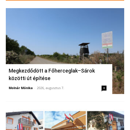
Megkezdődött a Főherceglak–Sárok
közötti út építése
Molnár Mónika
-
2026, augusztus 7.
0