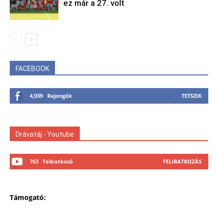
ez már a 27. volt
FACEBOOK
4,039
Rajongók
TETSZIK
Drávatáj - Youtube
763
Feliratkozó
FELIRATKOZÁS
Támogató: