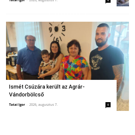
Ismét Csúzára került az Agrár-
Vándorbölcső
Tatai Igor
-
2026, augusztus 7.
0