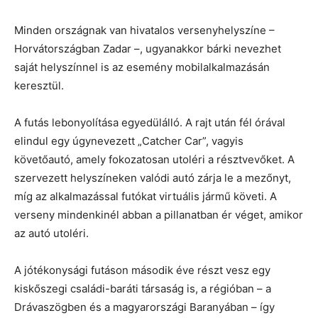
Minden országnak van hivatalos versenyhelyszíne –
Horvátországban Zadar –, ugyanakkor bárki nevezhet
saját helyszínnel is az esemény mobilalkalmazásán
keresztül.
A futás lebonyolítása egyedülálló. A rajt után fél órával
elindul egy úgynevezett „Catcher Car”, vagyis
követőautó, amely fokozatosan utoléri a résztvevőket. A
szervezett helyszíneken valódi autó zárja le a mezőnyt,
míg az alkalmazással futókat virtuális jármű követi. A
verseny mindenkinél abban a pillanatban ér véget, amikor
az autó utoléri.
A jótékonysági futáson második éve részt vesz egy
kiskőszegi családi-baráti társaság is, a régióban – a
Drávaszögben és a magyarországi Baranyában – így