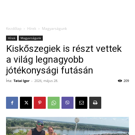
Kezdőlap
Hírek
Magyarságunk
Hírek
Magyarságunk
Kiskőszegiek is részt vettek
a világ legnagyobb
jótékonysági futásán
Írta:
Tatai Igor
-
2026, május 28.
209