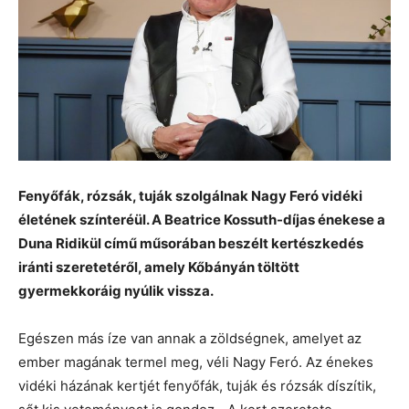
Fenyőfák, rózsák, tuják szolgálnak Nagy Feró vidéki
életének színteréül. A Beatrice Kossuth-díjas énekese a
Duna Ridikül című műsorában beszélt kertészkedés
iránti szeretetéről, amely Kőbányán töltött
gyermekkoráig nyúlik vissza.
Egészen más íze van annak a zöldségnek, amelyet az
ember magának termel meg, véli Nagy Feró. Az énekes
vidéki házának kertjét fenyőfák, tuják és rózsák díszítik,