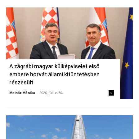
A zágrábi magyar külképviselet első
embere horvát állami kitüntetésben
részesült
Molnár Mónika
-
2026, július 30.
0