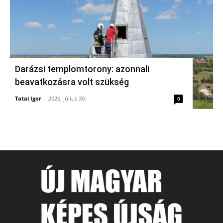
Darázsi templomtorony: azonnali
beavatkozásra volt szükség
Tatai Igor
-
2026, július 30.
0