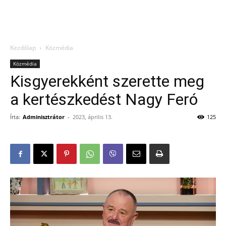
Kezdőlap
Közmédia
Közmédia
Kisgyerekként szerette meg
a kertészkedést Nagy Feró
Írta:
Adminisztrátor
-
2023, április 13.
125