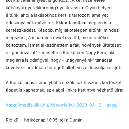
sőt kis veteményest is gondoz. „A kert szeretete
kőbányai gyerekkoromig nyúlik vissza. Olyan helyen
éltünk, ahol a lakásokhoz kert is tartozott, amelyet
édesanyámék műveltek. Ekkor tanultam meg én is a
kertészkedést. Később, míg lakótelepen éltünk, mindez
megszűnt, ám harminc évvel ezelőtt, mikor vidékre
költöztem, ismét elkezdhettem a fák, növények ültetését
és gondozását” – mesélte a Ridikülben Nagy Feró, aki
még arra is odafigyel, hogy – „nagyanyáink” tanácsát
követve – hordóban felfogott állott vízzel locsolja kertjét.
A Ridikül adása, amelyből a nézők sok hasznos kertészeti
tippet is kaphatnak, az alábbi linkre kattintva nézhető újra:
https://mediaklikk.hu/video/ridikul-2023-04-12-i-adas/
Ridikül – hétköznap 16:05-től a Dunán.