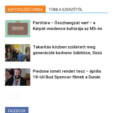
KAPCSOLÓDÓ CIKKEK
TÖBB A SZERZŐTŐL
Partitúra – Összhangzat van! – a
Kárpát-medence kultúrája az M5-ön
Takarítás közben született meg
generációk kedvenc bábhőse, Süsü
Piedone ismét rendet tesz – április
18-tól Bud Spencer-filmek a Dunán
FACEBOOK