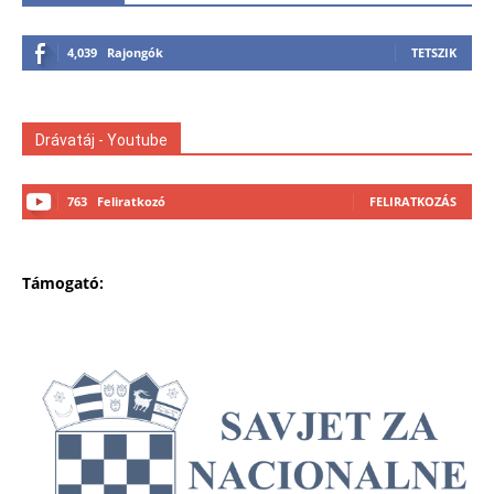
4,039
Rajongók
TETSZIK
Drávatáj - Youtube
763
Feliratkozó
FELIRATKOZÁS
Támogató: