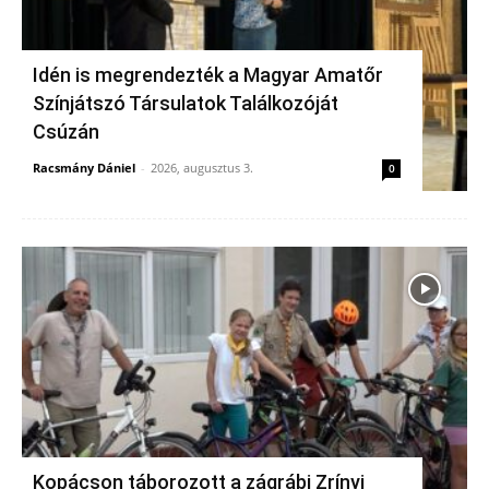
Idén is megrendezték a Magyar Amatőr
Színjátszó Társulatok Találkozóját
Csúzán
Racsmány Dániel
-
2026, augusztus 3.
0
Kopácson táborozott a zágrábi Zrínyi