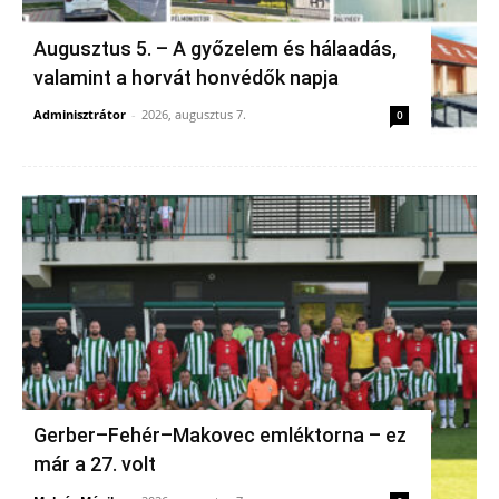
Augusztus 5. – A győzelem és hálaadás,
valamint a horvát honvédők napja
Adminisztrátor
-
2026, augusztus 7.
0
Gerber–Fehér–Makovec emléktorna – ez
már a 27. volt