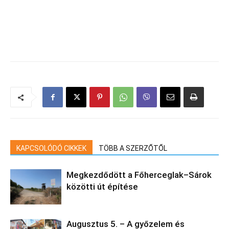
KAPCSOLÓDÓ CIKKEK
TÖBB A SZERZŐTŐL
Megkezdődött a Főherceglak–Sárok
közötti út építése
Augusztus 5. – A győzelem és