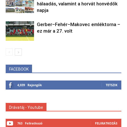
hálaadás, valamint a horvát honvédők
napja
Gerber–Fehér–Makovec emléktorna –
ez már a 27. volt
FACEBOOK
4,039
Rajongók
TETSZIK
Drávatáj - Youtube
763
Feliratkozó
FELIRATKOZÁS