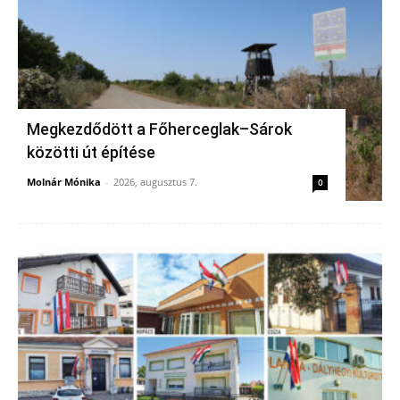
Megkezdődött a Főherceglak–Sárok
közötti út építése
Molnár Mónika
-
2026, augusztus 7.
0