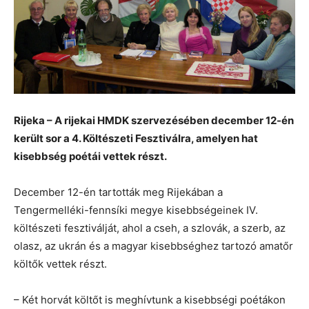
Rijeka – A rijekai HMDK szervezésében december 12-én
került sor a 4. Költészeti Fesztiválra, amelyen hat
kisebbség poétái vettek részt.
December 12-én tartották meg Rijekában a
Tengermelléki-fennsíki megye kisebbségeinek IV.
költészeti fesztiválját, ahol a cseh, a szlovák, a szerb, az
olasz, az ukrán és a magyar kisebbséghez tartozó amatőr
költők vettek részt.
– Két horvát költőt is meghívtunk a kisebbségi poétákon