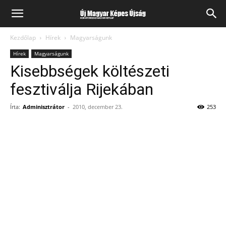
Kezdőlap
Hírek
Magyarságunk
Hírek
Magyarságunk
Kisebbségek költészeti
fesztiválja Rijekában
Írta:
Adminisztrátor
-
2010, december 23.
253