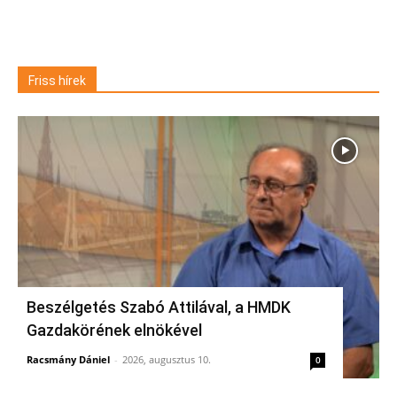
Friss hírek
Beszélgetés Szabó Attilával, a HMDK
Gazdakörének elnökével
Racsmány Dániel
-
2026, augusztus 10.
0