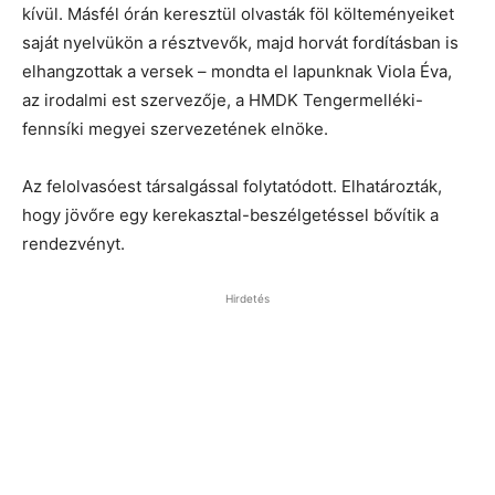
kívül. Másfél órán keresztül olvasták föl költeményeiket
saját nyelvükön a résztvevők, majd horvát fordításban is
elhangzottak a versek – mondta el lapunknak Viola Éva,
az irodalmi est szervezője, a HMDK Tengermelléki-
fennsíki megyei szervezetének elnöke.
Az felolvasóest társalgással folytatódott. Elhatározták,
hogy jövőre egy kerekasztal-beszélgetéssel bővítik a
rendezvényt.
Hirdetés