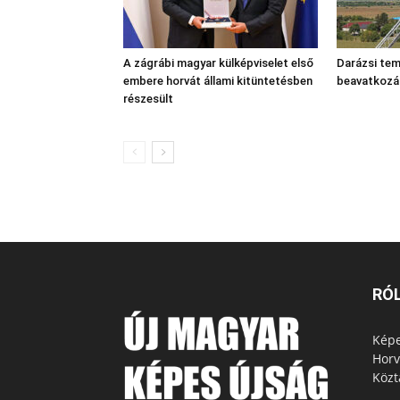
A zágrábi magyar külképviselet első
Darázsi tem
embere horvát állami kitüntetésben
beavatkozá
részesült
RÓ
Képe
Horv
Közt