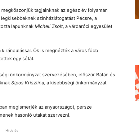
n megköszönjük tagjainknak az egész év folyamán
a legkisebbeknek színházlátogatást Pécsre, a
tkozta lapunknak
Micheli Zsolt
, a várdaróci egyesület
a kirándulással. Ők is megnézték a város főbb
ettek egy sétát.
bbségi önkormányzat szervezésében, először Bátán és
nknak
Sipos Krisztina
, a kisebbségi önkormányzat
obban megismerjék az anyaországot, persze
tnének hasonló utakat szervezni.
Hirdetés