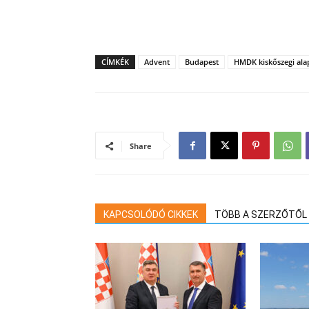
CÍMKÉK
Advent
Budapest
HMDK kiskőszegi ala
Share
KAPCSOLÓDÓ CIKKEK
TÖBB A SZERZŐTŐL