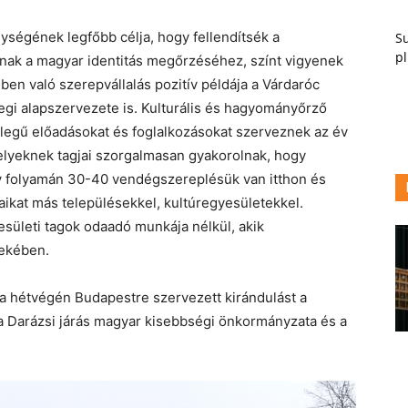
ységének legfőbb célja, hogy fellendítsék a
Su
pl
anak a magyar identitás megőrzéséhez, színt vigyenek
en való szerepvállalás pozitív példája a Várdaróc
gi alapszervezete is. Kulturális és hagyományőrző
legű előadásokat és foglalkozásokat szerveznek az év
lyeknek tagjai szorgalmasan gyakorolnak, hogy
év folyamán 30-40 vendégszereplésük van itthon és
taikat más településekkel, kultúregyesületekkel.
ületi tagok odaadó munkája nélkül, akik
dekében.
 hétvégén Budapestre szervezett kirándulást a
a Darázsi járás magyar kisebbségi önkormányzata és a