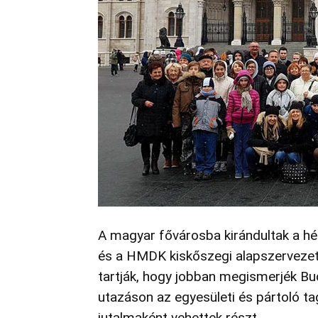
A magyar fővárosba kirándultak a h
és a HMDK kiskőszegi alapszervezet
tartják, hogy jobban megismerjék Bu
utazáson az egyesületi és pártoló t
jutalmaként vehettek részt.