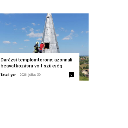
Darázsi templomtorony: azonnali
beavatkozásra volt szükség
Tatai Igor
-
2026, július 30.
0