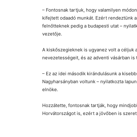
– Fontosnak tartjuk, hogy valamilyen módo
kifejtett odaadó munkát. Ezért rendeztünk 
felnőtteknek pedig a budapesti utat – nyila
vezetője.
A kiskőszegieknek is ugyanez volt a céljuk 
nevezetességeit, és az adventi vásárban is t
– Ez az idei második kirándulásunk a kise
Nagyharsányban voltunk – nyilatkozta lapu
elnöke.
Hozzátette, fontosnak tartják, hogy mindj
Horvátországot is, ezért a jövőben is szere