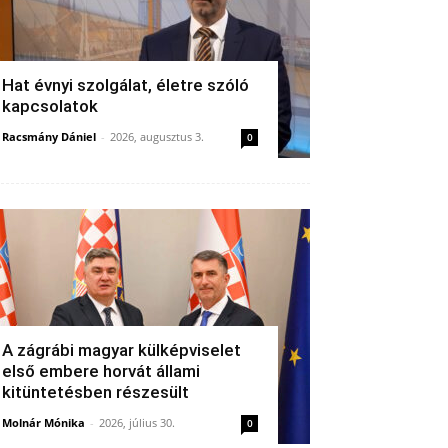
Hat évnyi szolgálat, életre szóló
kapcsolatok
Racsmány Dániel
-
2026, augusztus 3.
0
A zágrábi magyar külképviselet
első embere horvát állami
kitüntetésben részesült
Molnár Mónika
-
2026, július 30.
0