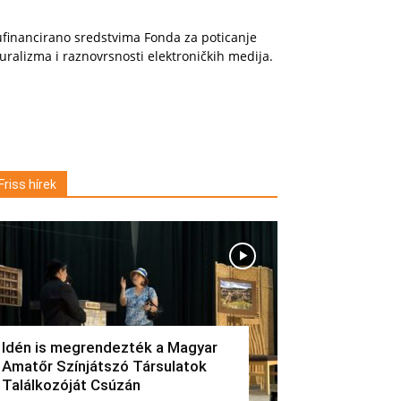
financirano sredstvima Fonda za poticanje
uralizma i raznovrsnosti elektroničkih medija.
Friss hírek
Idén is megrendezték a Magyar
Amatőr Színjátszó Társulatok
Találkozóját Csúzán