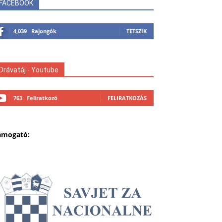
FACEBOOK
4,039
Rajongók
TETSZIK
Drávatáj - Youtube
763
Feliratkozó
FELIRATKOZÁS
ámogató: