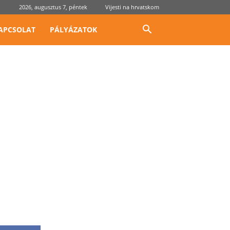
2026, augusztus 7, péntek
Vijesti na hrvatskom
APCSOLAT
PÁLYÁZATOK