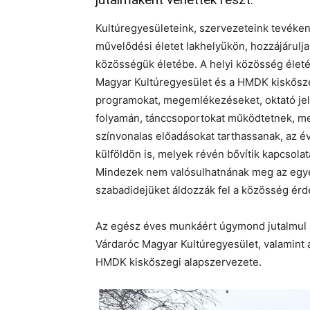
Kultúregyesületeink, szervezeteink tevéken
művelődési életet lakhelyükön, hozzájárulj
közösségük életébe. A helyi közösség életéb
Magyar Kultúregyesület és a HMDK kiskősze
programokat, megemlékezéseket, oktató jel
folyamán, tánccsoportokat működtetnek, me
színvonalas előadásokat tarthassanak, az 
külföldön is, melyek révén bővítik kapcsola
Mindezek nem valósulhatnának meg az egyes
szabadidejüket áldozzák fel a közösség ér
Az egész éves munkáért úgymond jutalmul a
Várdaróc Magyar Kultúregyesület, valamint 
HMDK kiskőszegi alapszervezete.