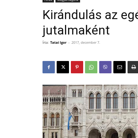
Kirándulás az eg
jutalmaként
Írta:
Tatai Igor
-
2017, december 7.