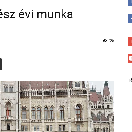
ész évi munka
420
T