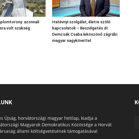
plomtorony: azonnali
Hatévnyi szolgálat, életre szóló
sra volt szükség
kapcsolatok – Beszélgetés dr.
Demcsák Csaba leköszönő zágrábi
magyar nagykövettel
LUNK
K
s Újság, horvátországi magyar hetilap, kiadja a
átországi Magyarok Demokratikus Közössége a Horvát
ársaság állami költségvetésének támogatásával