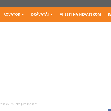
ROVATOK
DRÁVATÁJ
VIJESTI NA HRVATSKOM
K
gész évi munka jutalmaként