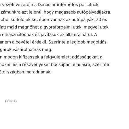
rvezeti vezetője a Danas.hr internetes portálnak
számunkra azt jelenti, hogy magasabb autópályadíjakra
, ahol külföldiek kezében vannak az autópályák, 70 és
iatt majd megnőhet a gyorsforgalmi utak, megyei utak
elhasználódnak és javításuk az államra hárul. A
hanem a bevétel érdekli. Szerinte a legjobb megoldás
olgárok vásárolhatnák meg.
lyen módon kifizessék a felgyülemlett adósságokat, a
ozni, és a részvényeket bocsájtani eladásra, szerinte
rvátországban maradnának.
Hirdetés