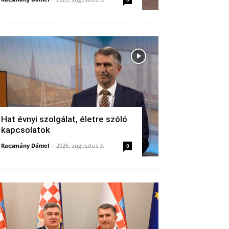
Hat évnyi szolgálat, életre szóló
kapcsolatok
Racsmány Dániel
-
2026, augusztus 3.
0