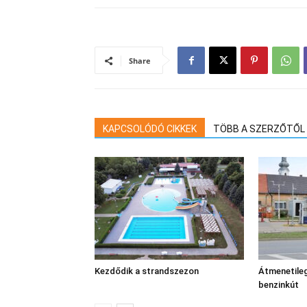
Share
KAPCSOLÓDÓ CIKKEK
TÖBB A SZERZŐTŐL
Kezdődik a strandszezon
Átmenetileg
benzinkút