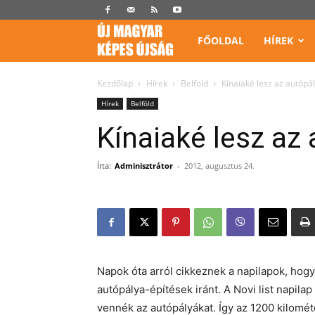
Képes
FŐOLDAL
HÍREK
Újság
Kezdőlap
Hírek
Belföld
Kínaiaké lesz az autópá
Hírek
Belföld
Kínaiaké lesz az
Írta:
Adminisztrátor
-
2012, augusztus 24.
Napok óta arról cikkeznek a napilapok, hogy
autópálya-építések iránt. A Novi list napila
vennék az autópályákat. Így az 1200 kilomét