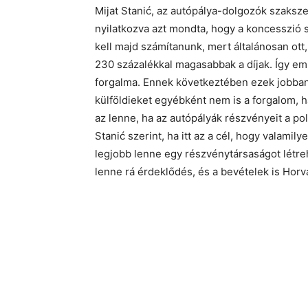
Mijat Stanić, az autópálya-dolgozók szaksze
nyilatkozva azt mondta, hogy a koncesszió 
kell majd számítanunk, mert általánosan ott
230 százalékkal magasabbak a díjak. Így em
forgalma. Ennek következtében ezek jobban 
külföldieket egyébként nem is a forgalom, 
az lenne, ha az autópályák részvényeit a p
Stanić szerint, ha itt az a cél, hogy valami
legjobb lenne egy részvénytársaságot létreh
lenne rá érdeklődés, és a bevételek is Ho