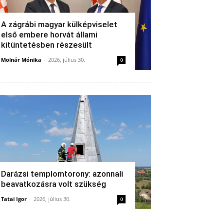
A zágrábi magyar külképviselet
első embere horvát állami
kitüntetésben részesült
Molnár Mónika
-
2026, július 30.
0
Darázsi templomtorony: azonnali
beavatkozásra volt szükség
Tatai Igor
-
2026, július 30.
0