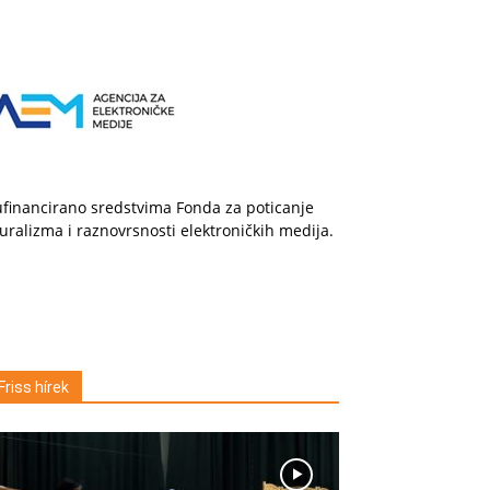
financirano sredstvima Fonda za poticanje
uralizma i raznovrsnosti elektroničkih medija.
Friss hírek