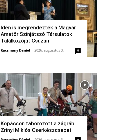
Idén is megrendezték a Magyar
Amatőr Színjátszó Társulatok
Találkozóját Csúzán
Racsmány Dániel
-
2026, augusztus 3.
0
Kopácson táborozott a zágrábi
Zrínyi Miklós Cserkészcsapat
Racsmány Dániel
-
2026, augusztus 3.
0