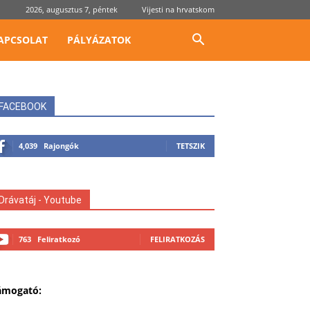
2026, augusztus 7, péntek
Vijesti na hrvatskom
APCSOLAT
PÁLYÁZATOK
FACEBOOK
4,039
Rajongók
TETSZIK
Drávatáj - Youtube
763
Feliratkozó
FELIRATKOZÁS
ámogató: