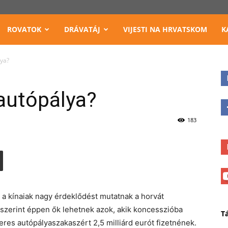
ROVATOK
DRÁVATÁJ
VIJESTI NA HRVATSKOM
K
lya?
 autópálya?
183
 a kínaiak nagy érdeklődést mutatnak a horvát
p szerint éppen ők lehetnek azok, akik koncesszióba
T
eres autópályaszakaszért 2,5 milliárd eurót fizetnének.