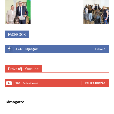
FACEBOOK
4,039
Rajongók
TETSZIK
Drávatáj - Youtube
763
Feliratkozó
FELIRATKOZÁS
Támogató: