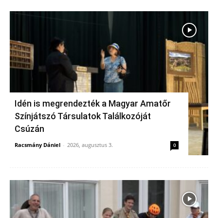
Idén is megrendezték a Magyar Amatőr
Színjátszó Társulatok Találkozóját
Csúzán
Racsmány Dániel
-
2026, augusztus 3.
0