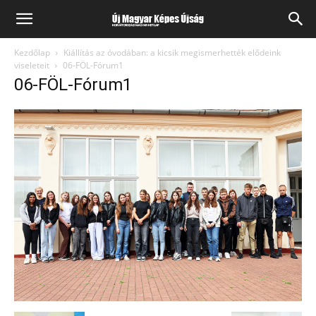
Kezdőlap
Kiállítás az óvodában: a kicsik megismerhették elődeink
viseleteit
06-FÖL-Fórum1
06-FÖL-Fórum1