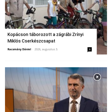
Kopácson táborozott a zágrábi Zrínyi
Miklós Cserkészcsapat
Racsmány Dániel
-
2026, augusztus 3.
0