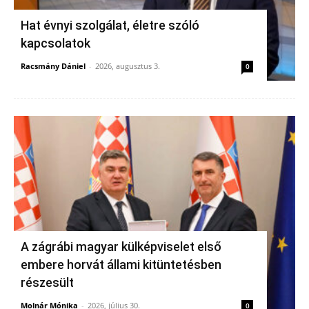
Hat évnyi szolgálat, életre szóló
kapcsolatok
Racsmány Dániel
-
2026, augusztus 3.
0
A zágrábi magyar külképviselet első
embere horvát állami kitüntetésben
részesült
Molnár Mónika
-
2026, július 30.
0